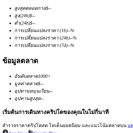
สูงสุดตลอดกาล
$
--
สูง
(24h)
$
--
ต่ำ
(24h)
$
--
การเปลี่ยนแปลงราคา
(1h)
--
%
การเปลี่ยนแปลงราคา
(24h)
--
%
การเปลี่ยนแปลงราคา
(7d)
--
%
ฟิวเจอร์ส COIN-M
ข้อมูลตลาด
ฟิวเจอร์สสกุลเงินดิจิทัล
อันดับตลาด
1000+
TradFi
มูลค่าตลาด
$
--
อุปทานหมุนเวียน
--
อนุพันธ์ของหุ้น ฟอเร็กซ์ โลหะมีค่า และสินค้าโภคภัณฑ์
อุปทานสูงสุด
--
เริ่มต้นการเดินทางคริปโตของคุณในไม่กี่นาที
สำรวจราคาคริปโตสด โทเค็นยอดนิยม และแนวโน้มตลาดบน
แพ