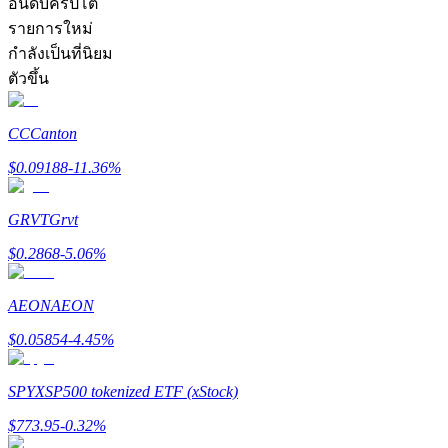
อันดับคริปโต
รายการใหม่
กำลังเป็นที่นิยม
ตัวขึ้น
CC
Canton
เป็นเทรดเดอร์คัดลอก
$
0.09188
-11.36
%
เพลิดเพลินกับการแบ่งปันผลกำไรและค่าคอมมิชชั่นการคั
GRVT
Grvt
$
0.2868
-5.06
%
AEON
AEON
$
0.05854
-4.45
%
ข้อมูล
SPYX
SP500 tokenized ETF (xStock)
$
773.95
-0.32
%
การวิเคราะห์ข้อมูลขนาดใหญ่ รวมถึงข้อมูลการค้า ฯลฯ