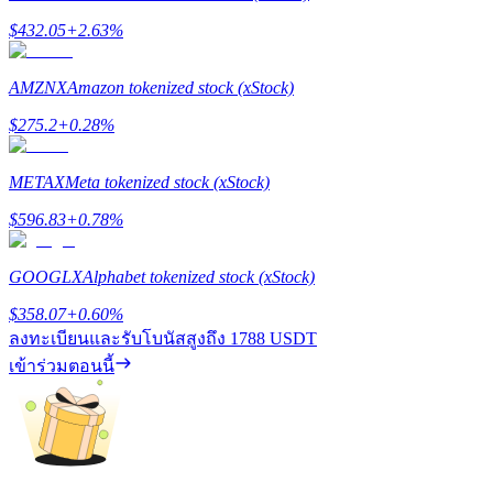
$
432.05
+
2.63
%
AMZNX
Amazon tokenized stock (xStock)
เงินกู้
$
275.2
+
0.28
%
บริการยืมเงินที่ได้รับการสนับสนุนจาก Crypto
METAX
Meta tokenized stock (xStock)
$
596.83
+
0.78
%
GOOGLX
Alphabet tokenized stock (xStock)
$
358.07
+
0.60
%
ลงทะเบียนและรับโบนัสสูงถึง
1788 USDT
เข้าร่วมตอนนี้
ลงทุนอัตโนมัติ
คว้าผลกำไรระยะยาวและผลประโยชน์ที่ยืดหยุ่น