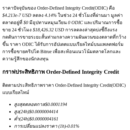
ราคาปัจจุบันของ Order-Defined Integrity Credit(ODIC) คือ
$4.213e-7 USD
ลดลง
4.14%
ในช่วง 24 ชั่วโมงที่ผ่านมา มูลค่า
ตลาดอยู่ที่
$0
มีอุปทานหมุนเวียน
0 ODIC
และปริมาณการซื้อ
ขาย 24 ชั่วโมง
$18,426.32 USD
การลดลงล่าสุดบ่งชี้ถึงแรง
กดดันการขายระยะสั้นท่ามกลางความผันผวนของตลาดที่กว้าง
ขึ้น ราคา ODIC ได้รับการอัปเดตแบบเรียลไทม์บนแพลตฟอร์ม
ฟิวเจอร์ส COIN-M
การซื้อขายคริปโต Bitrue เพื่อสะท้อนแนวโน้มตลาดโลกและ
ความรู้สึกของนักลงทุน
ฟิวเจอร์สสกุลเงินดิจิทัล
กราฟประสิทธิภาพ Order-Defined Integrity Credit
TradFi
ติดตามประสิทธิภาพราคา Order-Defined Integrity Credit(ODIC)
อนุพันธ์ของหุ้น ฟอเร็กซ์ โลหะมีค่า และสินค้าโภคภัณฑ์
แบบเรียลไทม์
สูงสุดตลอดกาล
$
0.0001194
สูง
(24h)
$
0.0000004414
ต่ำ
(24h)
$
0.0000004161
การเปลี่ยนแปลงราคา
(1h)
-0.01
%