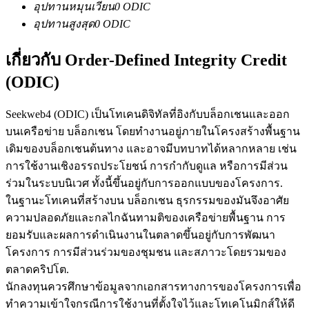
อุปทานหมุนเวียน
0
ODIC
อุปทานสูงสุด
0
ODIC
เกี่ยวกับ Order-Defined Integrity Credit
(ODIC)
เป็นเทรดเดอร์คัดลอก
Seekweb4 (ODIC) เป็นโทเคนดิจิทัลที่อิงกับบล็อกเชนและออก
เพลิดเพลินกับการแบ่งปันผลกำไรและค่าคอมมิชชั่นการคัด
บนเครือข่าย บล็อกเชน โดยทำงานอยู่ภายในโครงสร้างพื้นฐาน
ลอกการซื้อขาย
เดิมของบล็อกเชนต้นทาง และอาจมีบทบาทได้หลากหลาย เช่น
การใช้งานเชิงอรรถประโยชน์ การกำกับดูแล หรือการมีส่วน
ร่วมในระบบนิเวศ ทั้งนี้ขึ้นอยู่กับการออกแบบของโครงการ.
ในฐานะโทเคนที่สร้างบน บล็อกเชน ธุรกรรมของมันจึงอาศัย
ความปลอดภัยและกลไกฉันทามติของเครือข่ายพื้นฐาน การ
ยอมรับและผลการดำเนินงานในตลาดขึ้นอยู่กับการพัฒนา
โครงการ การมีส่วนร่วมของชุมชน และสภาวะโดยรวมของ
ตลาดคริปโต.
ข้อมูล
นักลงทุนควรศึกษาข้อมูลจากเอกสารทางการของโครงการเพื่อ
ทำความเข้าใจกรณีการใช้งานที่ตั้งใจไว้และโทเคโนมิกส์ให้ดี