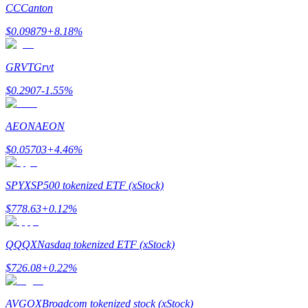
CC
Canton
$
0.09879
+
8.18
%
Launchpool
การเซ้งแบบยืดหยุ่นเพื่อรับโทเคนยอดนิยม
GRVT
Grvt
$
0.2907
-1.55
%
AEON
AEON
$
0.05703
+
4.46
%
SPYX
SP500 tokenized ETF (xStock)
การล็อค BTR
$
778.63
+
0.12
%
การลงทุนพิเศษสำหรับผู้ถือ BTR
QQQX
Nasdaq tokenized ETF (xStock)
$
726.08
+
0.22
%
AVGOX
Broadcom tokenized stock (xStock)