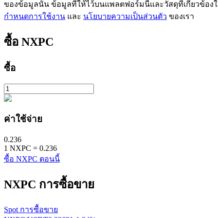
ของข้อมูลนั้น ข้อมูลที่ให้ไว้บนแพลตฟอร์มนี้และวัสดุที่เกี่ยวข้
Launchpool
กำหนดการใช้งาน
และ
นโยบายความเป็นส่วนตัว
ของเรา
การเซ้งแบบยืดหยุ่นเพื่อรับโทเคนยอดนิยม
ซื้อ
NXPC
ซื้อ
ค่าใช้จ่าย
การล็อค BTR
0.236
1
NXPC
=
0.236
การลงทุนพิเศษสำหรับผู้ถือ BTR
ซื้อ NXPC ตอนนี้
NXPC
การซื้อขาย
Spot การซื้อขาย