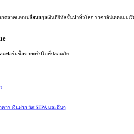
าดแลกเปลี่ยนสกุลเงินดิจิทัลชั้นนำทั่วโลก ราคาอัปเดตแบบเรีย
ue
ดลอกการซื้อขาย
ฟอร์มซื้อขายคริปโตที่ปลอดภัย
ว
คาร เงินฝาก fiat SEPA และอื่นๆ