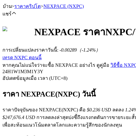
บ้าน
>
ราคาคริปโต
>
NEXPACE
(NXPC)
แชร์
NEXPACE
ราคา
NXPC
ฟิวเจอร์ส
การเปลี่ยนแปลงราคาวันนี้
:
-0.00289
（
-1.24
%）
เทรด NXPC ตอนนี้
หากคุณไม่แน่ใจว่าจะซื้อ NEXPACE อย่างไร ดูคู่มือ
วิธีซื้อ NXP
24H
1W
1M
3M
1Y
3Y
อัปเดตข้อมูลเมื่อ เวลา (UTC+8)
ราคา NEXPACE(NXPC) วันนี้
ฟิวเจอร์ส USDT
ราคาปัจจุบันของ NEXPACE(NXPC) คือ
$0.236 USD
ลดลง
1.24
$247,676.4 USD
การลดลงล่าสุดบ่งชี้ถึงแรงกดดันการขายระยะสั
ฟิวเจอร์สที่ใช้ USDT เป็นหลักประกัน
เพื่อสะท้อนแนวโน้มตลาดโลกและความรู้สึกของนักลงทุน