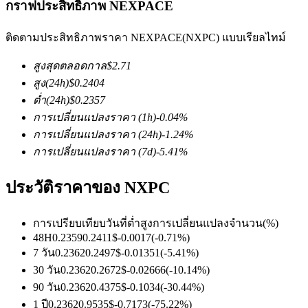
กราฟประสิทธิภาพ NEXPACE
ติดตามประสิทธิภาพราคา NEXPACE(NXPC) แบบเรียลไทม์
สูงสุดตลอดกาล
$
2.71
สูง
(24h)
$
0.2404
ต่ำ
(24h)
$
0.2357
ฟิวเจอร์ส COIN-M
การเปลี่ยนแปลงราคา
(1h)
-0.04
%
การเปลี่ยนแปลงราคา
(24h)
-1.24
%
ฟิวเจอร์สสกุลเงินดิจิทัล
การเปลี่ยนแปลงราคา
(7d)
-5.41
%
ประวัติราคาของ NXPC
TradFi
อนุพันธ์ของหุ้น ฟอเร็กซ์ โลหะมีค่า และสินค้าโภคภัณฑ์
การเปรียบเทียบวันที่
ต่ำ
สูง
การเปลี่ยนแปลงจำนวน
(%)
48H
0.2359
0.2411
$
-0.0017
(
-0.71
%)
7 วัน
0.2362
0.2497
$
-0.01351
(
-5.41
%)
30 วัน
0.2362
0.2672
$
-0.02666
(
-10.14
%)
90 วัน
0.2362
0.4375
$
-0.1034
(
-30.44
%)
1 ปี
0.2362
0.9535
$
-0.7173
(
-75.22
%)