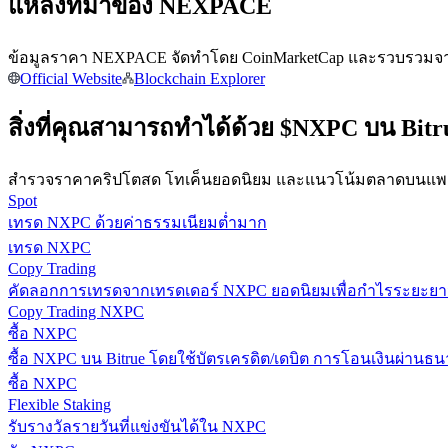
แหล่งที่มาของ NEXPACE
ข้อมูลราคา NEXPACE จัดทำโดย CoinMarketCap และรวบรวมจากตล
Official Website
Blockchain Explorer
สิ่งที่คุณสามารถทำได้ด้วย $NXPC บน Bitr
เป็นเทรดเดอร์คัดลอก
เพลิดเพลินกับการแบ่งปันผลกำไรและค่าคอมมิชชั่นการคั
สำรวจราคาคริปโตสด โทเค็นยอดนิยม และแนวโน้มตลาดบนแพลต
Spot
เทรด NXPC ด้วยค่าธรรมเนียมต่ำมาก
เทรด NXPC
Copy Trading
คัดลอกการเทรดจากเทรดเดอร์ NXPC ยอดนิยมเพื่อกำไรระยะยา
Copy Trading NXPC
ซื้อ NXPC
ซื้อ NXPC บน Bitrue โดยใช้บัตรเครดิต/เดบิต การโอนเงินผ่านธนา
ซื้อ NXPC
ข้อมูล
Flexible Staking
รับรางวัลรายวันที่แข่งขันได้ใน NXPC
การวิเคราะห์ข้อมูลขนาดใหญ่ รวมถึงข้อมูลการค้า ฯลฯ