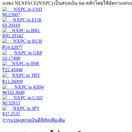
แปลง NEXPACE(NXPC) เป็นสกุลเงิน fiat หลักโดยใช้อัตราแลกเป
NXPC
to
USD
เรียนรู้วิธีการรักษาผลกำไร
$
0.23607
NXPC
to
EUR
€
0.20419
NXPC
to
BRL
R$
1.20342
NXPC
to
RUB
₽
19.42077
NXPC
to
GBP
£
0.17498
ได้รับ
NXPC
to
INR
₹
22.45948
NXPC
to
TRY
₺
11.26009
NXPC
to
KRW
₩
332.3649
NXPC
to
CAD
$
0.32933
NXPC
to
JPY
¥
37.2535
การแปลงสกุลเงินดิจิทัลเพิ่มเติม
พาวเวอร์พิกกี้