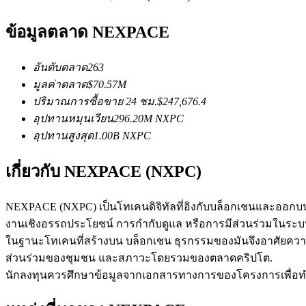
ข้อมูลตลาด NEXPACE
ฟิวเจอร์ส USDC
อันดับตลาด
263
ฟิวเจอร์สที่ใช้ USDC เป็นหลักประกัน
มูลค่าตลาด
$
70.57M
ปริมาณการซื้อขาย 24 ชม.
$
247,676.4
อุปทานหมุนเวียน
296.20M
NXPC
อุปทานสูงสุด
1.00B
NXPC
เกี่ยวกับ NEXPACE (NXPC)
NEXPACE (NXPC) เป็นโทเคนดิจิทัลที่อิงกับบล็อกเชนและออกบ
งานเชิงอรรถประโยชน์ การกำกับดูแล หรือการมีส่วนร่วมในระบบน
คัดลอกการซื้อขาย
ในฐานะโทเคนที่สร้างบน บล็อกเชน ธุรกรรมของมันจึงอาศัยคว
เข้าร่วมกับเทรดเดอร์ชั้นนำ
ส่วนร่วมของชุมชน และสภาวะโดยรวมของตลาดคริปโต.
นักลงทุนควรศึกษาข้อมูลจากเอกสารทางการของโครงการเพื่อทำควา