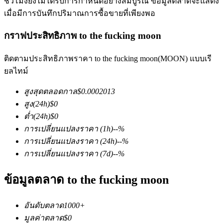
ชั่วโมงยังไม่ได้รับการกำหนดอย่างสมบูรณ์ ข้อมูลตลาดจะแสดง
เมื่อมีการบันทึกปริมาณการซื้อขายที่เพียงพอ
กราฟประสิทธิภาพ to the fucking moon
ติดตามประสิทธิภาพราคา to the fucking moon(MOON) แบบเรี
ยลไทม์
ฟิวเจอร์ส COIN-M
สูงสุดตลอดกาล
$
0.0002013
ฟิวเจอร์สสกุลเงินดิจิทัล
สูง
(24h)
$
0
ต่ำ
(24h)
$
0
การเปลี่ยนแปลงราคา
(1h)
--
%
TradFi
การเปลี่ยนแปลงราคา
(24h)
--
%
การเปลี่ยนแปลงราคา
(7d)
--
%
อนุพันธ์ของหุ้น ฟอเร็กซ์ โลหะมีค่า และสินค้าโภคภัณฑ์
ข้อมูลตลาด to the fucking moon
อันดับตลาด
1000+
มูลค่าตลาด
$
0