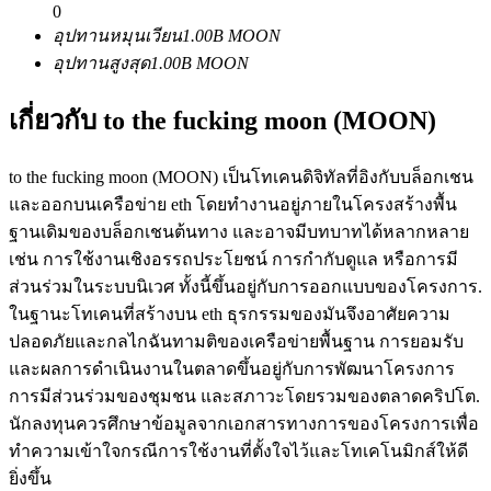
0
อุปทานหมุนเวียน
1.00B
MOON
อุปทานสูงสุด
1.00B
MOON
ฟิวเจอร์ส USDC
เกี่ยวกับ to the fucking moon (MOON)
ฟิวเจอร์สที่ใช้ USDC เป็นหลักประกัน
to the fucking moon (MOON) เป็นโทเคนดิจิทัลที่อิงกับบล็อกเชน
และออกบนเครือข่าย eth โดยทำงานอยู่ภายในโครงสร้างพื้น
ฐานเดิมของบล็อกเชนต้นทาง และอาจมีบทบาทได้หลากหลาย
เช่น การใช้งานเชิงอรรถประโยชน์ การกำกับดูแล หรือการมี
ส่วนร่วมในระบบนิเวศ ทั้งนี้ขึ้นอยู่กับการออกแบบของโครงการ.
ในฐานะโทเคนที่สร้างบน eth ธุรกรรมของมันจึงอาศัยความ
ปลอดภัยและกลไกฉันทามติของเครือข่ายพื้นฐาน การยอมรับ
คัดลอกการซื้อขาย
และผลการดำเนินงานในตลาดขึ้นอยู่กับการพัฒนาโครงการ
การมีส่วนร่วมของชุมชน และสภาวะโดยรวมของตลาดคริปโต.
เข้าร่วมกับเทรดเดอร์ชั้นนำ
นักลงทุนควรศึกษาข้อมูลจากเอกสารทางการของโครงการเพื่อ
ทำความเข้าใจกรณีการใช้งานที่ตั้งใจไว้และโทเคโนมิกส์ให้ดี
ยิ่งขึ้น