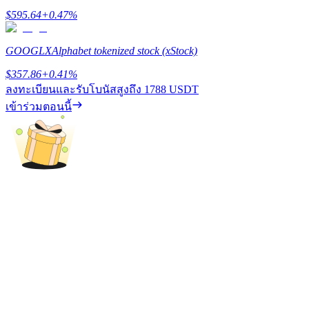
$
595.64
+
0.47
%
GOOGLX
Alphabet tokenized stock (xStock)
เงินกู้
$
357.86
+
0.41
%
ลงทะเบียนและรับโบนัสสูงถึง
1788 USDT
บริการยืมเงินที่ได้รับการสนับสนุนจาก Crypto
เข้าร่วมตอนนี้
ลงทุนอัตโนมัติ
คว้าผลกำไรระยะยาวและผลประโยชน์ที่ยืดหยุ่น