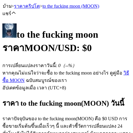
บ้าน
>
ราคาคริปโต
>
to the fucking moon
(MOON)
แชร์
to the fucking moon
ฟิวเจอร์ส
ราคา
MOON
/USD: $
0
การเปลี่ยนแปลงราคาวันนี้
:
0
（
--
%）
หากคุณไม่แน่ใจว่าจะซื้อ to the fucking moon อย่างไร ดูคู่มือ
วิธี
ซื้อ MOON
ฉบับสมบูรณ์ของเรา
อัปเดตข้อมูลเมื่อ เวลา (UTC+8)
ราคา to the fucking moon(MOON) วันนี้
ฟิวเจอร์ส USDT
ราคาปัจจุบันของ to the fucking moon(MOON) คือ $0 USD การ
ฟิวเจอร์สที่ใช้ USDT เป็นหลักประกัน
ซื้อขายเริ่มต้นขึ้นเมื่อเร็วๆ นี้ และตัวชี้วัดการเปลี่ยนแปลง 24