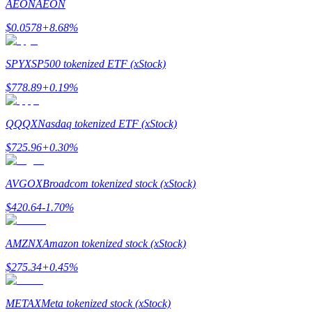
AEON
AEON
$
0.0578
+
8.68
%
Launchpool
การเซ้งแบบยืดหยุ่นเพื่อรับโทเคนยอดนิยม
SPYX
SP500 tokenized ETF (xStock)
$
778.89
+
0.19
%
QQQX
Nasdaq tokenized ETF (xStock)
$
725.96
+
0.30
%
AVGOX
Broadcom tokenized stock (xStock)
$
420.64
-1.70
%
การล็อค BTR
การลงทุนพิเศษสำหรับผู้ถือ BTR
AMZNX
Amazon tokenized stock (xStock)
$
275.34
+
0.45
%
METAX
Meta tokenized stock (xStock)