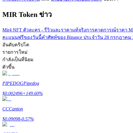
MIR Token ข่าว
Mir4 NFT ตัวละคร - รีวิวและราคาแท้จริง
การคาดการณ์ราคา MI
คะแนนฟรีของวันนี้
คำศัพท์ของ Binance ประจำวัน 28 กรกฎาค
อันดับคริปโต
รายการใหม่
แนะนำ
กำลังเป็นที่นิยม
ตัวขึ้น
คู่มือเริ่มต้นฟิวเจอร์ส
PIPEDOG
Pipedog
$
0.002496
+
149.60
%
CC
Canton
$
0.09098
-0.57
%
กลยุทธ์การซื้อขาย