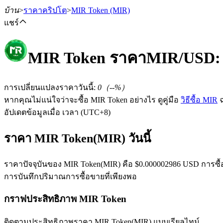
บ้าน
>
ราคาคริปโต
>
MIR Token
(MIR)
แชร์
MIR Token
ราคา
MIR
/USD:
ฟิวเจอร์ส
การเปลี่ยนแปลงราคาวันนี้
:
0
（
--
%）
หากคุณไม่แน่ใจว่าจะซื้อ MIR Token อย่างไร ดูคู่มือ
วิธีซื้อ MIR
ฉ
อัปเดตข้อมูลเมื่อ เวลา (UTC+8)
ราคา MIR Token(MIR) วันนี้
ราคาปัจจุบันของ MIR Token(MIR) คือ $0.000002986 USD การซื้อขา
การบันทึกปริมาณการซื้อขายที่เพียงพอ
ฟิวเจอร์ส USDT
กราฟประสิทธิภาพ MIR Token
ฟิวเจอร์สที่ใช้ USDT เป็นหลักประกัน
ติดตามประสิทธิภาพราคา MIR Token(MIR) แบบเรียลไทม์