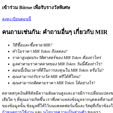
เข้าร่วม Bitrue เพื่อรับรางวัลพิเศษ
ลงทะเบียนตอนนี้
คนถามเช่นกัน: คำถามอื่นๆ เกี่ยวกับ MIR
เป็นเทรดเดอร์คัดลอก
เพลิดเพลินกับการแบ่งปันผลกำไรและค่าคอมมิชชั่นการคั
วิธีซื้อและซื้อขาย MIR?
ทำไมราคา MIR Token ถึงลดลง?
ราคาสูงสุดประวัติศาสตร์ของ MIR Token คือเท่าไหร่
มูลค่าตามราคาตลาดของ MIR Token วันนี้คือเท่าไร?
ตอนนี้เป็นเวลาที่ดีในการลงทุนใน MIR Token หรือไม่?
คุณสามารถรับรางวัล MIR ฟรีได้ที่ไหน?
คุณสามารถติดตามราคา MIR Token ได้อย่างไร?
ตลาดสกุลเงินดิจิทัลมีความผันผวนสูงและอาจมีการเปลี่ยนแปลงขอ
ข้อมูล
เสียใด ๆ ที่คุณอาจเกิดขึ้น เราพึ่งพาแหล่งข้อมูลจากบุคคลที่สามสำ
ของข้อมูลนั้น ข้อมูลที่ให้ไว้บนแพลตฟอร์มนี้และวัสดุที่เกี่ยวข้
การวิเคราะห์ข้อมูลขนาดใหญ่ รวมถึงข้อมูลการค้า ฯลฯ
กำหนดการใช้งาน
และ
นโยบายความเป็นส่วนตัว
ของเรา