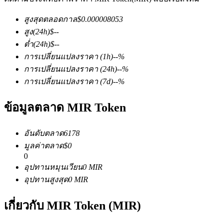
สูงสุดตลอดกาล
$
0.000008053
สูง
(24h)
$
--
ต่ำ
(24h)
$
--
การเปลี่ยนแปลงราคา
(1h)
--
%
การเปลี่ยนแปลงราคา
(24h)
--
%
การเปลี่ยนแปลงราคา
(7d)
--
%
ฟิวเจอร์ส COIN-M
ฟิวเจอร์สสกุลเงินดิจิทัล
ข้อมูลตลาด MIR Token
อันดับตลาด
6178
TradFi
มูลค่าตลาด
$
0
0
อนุพันธ์ของหุ้น ฟอเร็กซ์ โลหะมีค่า และสินค้าโภคภัณฑ์
อุปทานหมุนเวียน
0
MIR
อุปทานสูงสุด
0
MIR
เกี่ยวกับ MIR Token (MIR)