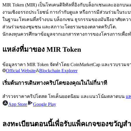
MIR Token (MIR) เป็นโทเคนดิจิทัลที่อิงกับบล็อกเชนและออกบ
งานเชิงอรรถประโยชน์ การกำกับดูแล หรือการมีส่วนร่วมในระบบน
ในฐานะโทเคนที่สร้างบน บล็อกเชน ธุรกรรมของมันจึงอาศัยคว
ฟิวเจอร์ส USDC
ส่วนร่วมของชุมชน และสภาวะโดยรวมของตลาดคริปโต.
นักลงทุนควรศึกษาข้อมูลจากเอกสารทางการของโครงการเพื่อทำควา
ฟิวเจอร์สที่ใช้ USDC เป็นหลักประกัน
แหล่งที่มาของ MIR Token
ข้อมูลราคา MIR Token จัดทำโดย CoinMarketCap และรวบรวมจากต
Official Website
Blockchain Explorer
เริ่มต้นการเดินทางคริปโตของคุณในไม่กี่นาที
สำรวจราคาคริปโตสด โทเค็นยอดนิยม และแนวโน้มตลาดบน
แพ
คัดลอกการซื้อขาย
App Store
Google Play
เข้าร่วมกับเทรดเดอร์ชั้นนำ
ลงทะเบียนตอนนี้เพื่อรับแพ็คเกจของขวัญสำ