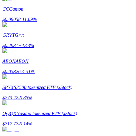
CC
Canton
Launchpool
$
0.09058
-11.69
%
การเซ้งแบบยืดหยุ่นเพื่อรับโทเคนยอดนิยม
GRVT
Grvt
$
0.2931
+
4.43
%
AEON
AEON
$
0.05826
-4.31
%
SPYX
SP500 tokenized ETF (xStock)
การล็อค BTR
$
773.42
-0.35
%
การลงทุนพิเศษสำหรับผู้ถือ BTR
QQQX
Nasdaq tokenized ETF (xStock)
$
717.77
-0.14
%