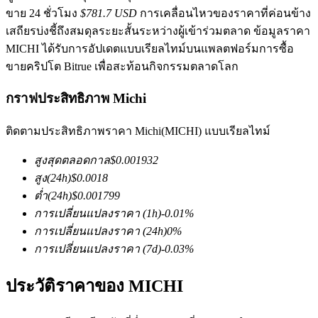
ขาย 24 ชั่วโมง
$781.7 USD
การเคลื่อนไหวของราคาที่ค่อนข้าง
เสถียรบ่งชี้ถึงสมดุลระยะสั้นระหว่างผู้เข้าร่วมตลาด ข้อมูลราคา
MICHI ได้รับการอัปเดตแบบเรียลไทม์บนแพลตฟอร์มการซื้อ
ขายคริปโต Bitrue เพื่อสะท้อนกิจกรรมตลาดโลก
กราฟประสิทธิภาพ Michi
ฟิวเจอร์ส COIN-M
ติดตามประสิทธิภาพราคา Michi(MICHI) แบบเรียลไทม์
ฟิวเจอร์สสกุลเงินดิจิทัล
สูงสุดตลอดกาล
$
0.001932
สูง
(24h)
$
0.0018
ต่ำ
(24h)
$
0.001799
TradFi
การเปลี่ยนแปลงราคา
(1h)
-0.01
%
อนุพันธ์ของหุ้น ฟอเร็กซ์ โลหะมีค่า และสินค้าโภคภัณฑ์
การเปลี่ยนแปลงราคา
(24h)
0
%
การเปลี่ยนแปลงราคา
(7d)
-0.03
%
ประวัติราคาของ MICHI