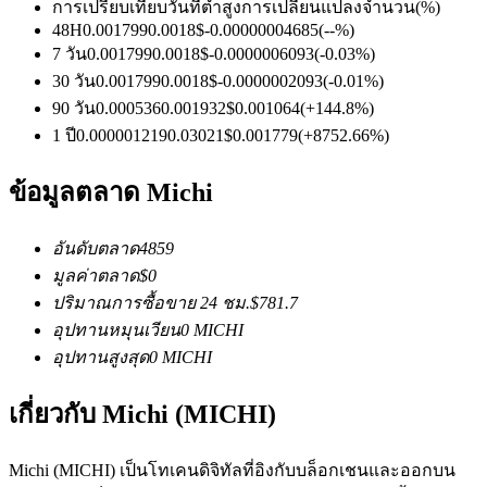
การเปรียบเทียบวันที่
ต่ำ
สูง
การเปลี่ยนแปลงจำนวน
(%)
48H
0.001799
0.0018
$
-0.00000004685
(
--
%)
7 วัน
0.001799
0.0018
$
-0.0000006093
(
-0.03
%)
30 วัน
0.001799
0.0018
$
-0.0000002093
(
-0.01
%)
ฟิวเจอร์ส USDC
90 วัน
0.000536
0.001932
$
0.001064
(
+
144.8
%)
ฟิวเจอร์สที่ใช้ USDC เป็นหลักประกัน
1 ปี
0.000001219
0.03021
$
0.001779
(
+
8752.66
%)
ข้อมูลตลาด Michi
อันดับตลาด
4859
มูลค่าตลาด
$
0
ปริมาณการซื้อขาย 24 ชม.
$
781.7
อุปทานหมุนเวียน
0
MICHI
อุปทานสูงสุด
0
MICHI
คัดลอกการซื้อขาย
เข้าร่วมกับเทรดเดอร์ชั้นนำ
เกี่ยวกับ Michi (MICHI)
Michi (MICHI) เป็นโทเคนดิจิทัลที่อิงกับบล็อกเชนและออกบน