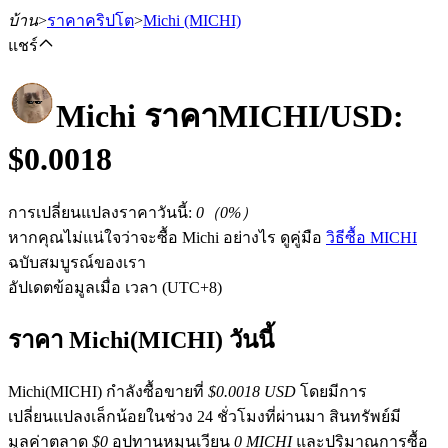
บ้าน
>
ราคาคริปโต
>
Michi
(MICHI)
แชร์
Michi
ราคา
MICHI
/USD:
ฟิวเจอร์ส
$
0.0018
การเปลี่ยนแปลงราคาวันนี้
:
0
（
0
%）
หากคุณไม่แน่ใจว่าจะซื้อ Michi อย่างไร ดูคู่มือ
วิธีซื้อ MICHI
ฉบับสมบูรณ์ของเรา
อัปเดตข้อมูลเมื่อ เวลา (UTC+8)
ราคา Michi(MICHI) วันนี้
ฟิวเจอร์ส USDT
Michi(MICHI) กำลังซื้อขายที่
$0.0018 USD
โดยมีการ
ฟิวเจอร์สที่ใช้ USDT เป็นหลักประกัน
เปลี่ยนแปลงเล็กน้อยในช่วง 24 ชั่วโมงที่ผ่านมา สินทรัพย์มี
มูลค่าตลาด
$0
อุปทานหมุนเวียน
0 MICHI
และปริมาณการซื้อ