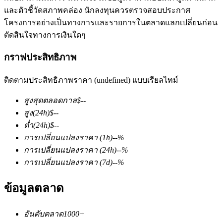
และตัวชี้วัดสภาพคล่อง นักลงทุนควรตรวจสอบประกาศ
โครงการอย่างเป็นทางการและรายการในตลาดแลกเปลี่ยนก่อน
ตัดสินใจทางการเงินใดๆ
กราฟประสิทธิภาพ
ติดตามประสิทธิภาพราคา (undefined) แบบเรียลไทม์
ฟิวเจอร์ส COIN-M
สูงสุดตลอดกาล
$
--
ฟิวเจอร์สสกุลเงินดิจิทัล
สูง
(24h)
$
--
ต่ำ
(24h)
$
--
การเปลี่ยนแปลงราคา
(1h)
--
%
TradFi
การเปลี่ยนแปลงราคา
(24h)
--
%
อนุพันธ์ของหุ้น ฟอเร็กซ์ โลหะมีค่า และสินค้าโภคภัณฑ์
การเปลี่ยนแปลงราคา
(7d)
--
%
ข้อมูลตลาด
อันดับตลาด
1000+