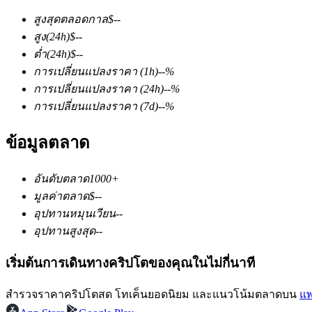
สูงสุดตลอดกาล
$
--
สูง
(24h)
$
--
ต่ำ
(24h)
$
--
การเปลี่ยนแปลงราคา
(1h)
--
%
การเปลี่ยนแปลงราคา
(24h)
--
%
การเปลี่ยนแปลงราคา
(7d)
--
%
ฟิวเจอร์ส COIN-M
ข้อมูลตลาด
ฟิวเจอร์สสกุลเงินดิจิทัล
อันดับตลาด
1000+
TradFi
มูลค่าตลาด
$
--
อุปทานหมุนเวียน
--
อนุพันธ์ของหุ้น ฟอเร็กซ์ โลหะมีค่า และสินค้าโภคภัณฑ์
อุปทานสูงสุด
--
เริ่มต้นการเดินทางคริปโตของคุณในไม่กี่นาที
สำรวจราคาคริปโตสด โทเค็นยอดนิยม และแนวโน้มตลาดบน
แพ