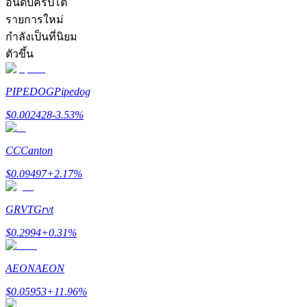
อันดับคริปโต
รายการใหม่
กำลังเป็นที่นิยม
ตัวขึ้น
PIPEDOG
Pipedog
เป็นเทรดเดอร์คัดลอก
$
0.002428
-3.53
%
เพลิดเพลินกับการแบ่งปันผลกำไรและค่าคอมมิชชั่นการคั
CC
Canton
$
0.09497
+
2.17
%
GRVT
Grvt
$
0.2994
+
0.31
%
ข้อมูล
AEON
AEON
$
0.05953
+
11.96
%
การวิเคราะห์ข้อมูลขนาดใหญ่ รวมถึงข้อมูลการค้า ฯลฯ