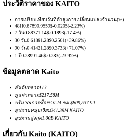
ประวัติราคาของ KAITO
การเปรียบเทียบวันที่
ต่ำ
สูง
การเปลี่ยนแปลงจำนวน
(%)
ฟิวเจอร์ส USDC
48H
0.8789
0.9559
$
-0.0205
(
-2.23
%)
7 วัน
0.8837
1.14
$
-0.1893
(
-17.4
%)
ฟิวเจอร์สที่ใช้ USDC เป็นหลักประกัน
30 วัน
0.6189
1.28
$
0.2561
(
+
39.86
%)
90 วัน
0.4142
1.28
$
0.3733
(
+
71.07
%)
1 ปี
0.2899
1.46
$
-0.283
(
-23.95
%)
ข้อมูลตลาด Kaito
อันดับตลาด
113
มูลค่าตลาด
$
217.58M
คัดลอกการซื้อขาย
ปริมาณการซื้อขาย 24 ชม.
$
809,537.99
อุปทานหมุนเวียน
241.39M
KAITO
เข้าร่วมกับเทรดเดอร์ชั้นนำ
อุปทานสูงสุด
1.00B
KAITO
เกี่ยวกับ Kaito (KAITO)