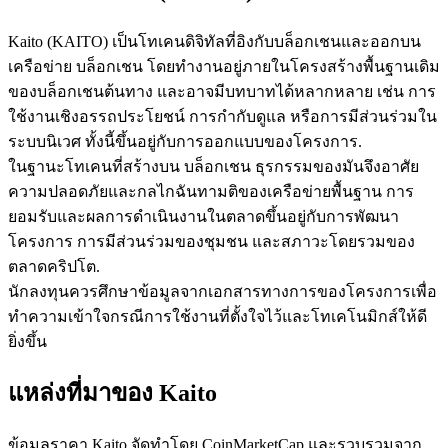
Kaito (KAITO) เป็นโทเคนดิจิทัลที่อิงกับบล็อกเชนและออกบน
เครือข่าย บล็อกเชน โดยทำงานอยู่ภายในโครงสร้างพื้นฐานเดิม
ของบล็อกเชนต้นทาง และอาจมีบทบาทได้หลากหลาย เช่น การ
ใช้งานเชิงอรรถประโยชน์ การกำกับดูแล หรือการมีส่วนร่วมใน
เป็นเทรดเดอร์คัดลอก
ระบบนิเวศ ทั้งนี้ขึ้นอยู่กับการออกแบบของโครงการ.
ในฐานะโทเคนที่สร้างบน บล็อกเชน ธุรกรรมของมันจึงอาศัย
เพลิดเพลินกับการแบ่งปันผลกำไรและค่าคอมมิชชั่นการคัด
ความปลอดภัยและกลไกฉันทามติของเครือข่ายพื้นฐาน การ
ลอกการซื้อขาย
ยอมรับและผลการดำเนินงานในตลาดขึ้นอยู่กับการพัฒนา
โครงการ การมีส่วนร่วมของชุมชน และสภาวะโดยรวมของ
ตลาดคริปโต.
นักลงทุนควรศึกษาข้อมูลจากเอกสารทางการของโครงการเพื่อ
ทำความเข้าใจกรณีการใช้งานที่ตั้งใจไว้และโทเคโนมิกส์ให้ดี
ยิ่งขึ้น
แหล่งที่มาของ Kaito
ข้อมูล
ข้อมูลราคา Kaito จัดทำโดย CoinMarketCap และรวบรวมจาก