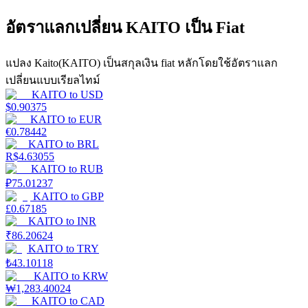
อัตราแลกเปลี่ยน KAITO เป็น Fiat
Launchpool
การเซ้งแบบยืดหยุ่นเพื่อรับโทเคนยอดนิยม
แปลง Kaito(KAITO) เป็นสกุลเงิน fiat หลักโดยใช้อัตราแลก
เปลี่ยนแบบเรียลไทม์
KAITO
to
USD
$
0.90375
KAITO
to
EUR
€
0.78442
KAITO
to
BRL
R$
4.63055
KAITO
to
RUB
₽
75.01237
KAITO
to
GBP
การล็อค BTR
£
0.67185
KAITO
to
INR
การลงทุนพิเศษสำหรับผู้ถือ BTR
₹
86.20624
KAITO
to
TRY
₺
43.10118
KAITO
to
KRW
₩
1,283.40024
KAITO
to
CAD