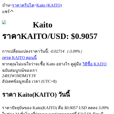
บ้าน
>
ราคาคริปโต
>
Kaito
(KAITO)
แชร์
Kaito
ราคา
KAITO
/USD: $
0.9057
ฟิวเจอร์ส
การเปลี่ยนแปลงราคาวันนี้
:
-0.02714
（
-3.09
%）
เทรด KAITO ตอนนี้
หากคุณไม่แน่ใจว่าจะซื้อ Kaito อย่างไร ดูคู่มือ
วิธีซื้อ KAITO
ฉบับสมบูรณ์ของเรา
24H
1W
1M
3M
1Y
3Y
อัปเดตข้อมูลเมื่อ เวลา (UTC+8)
ฟิวเจอร์ส USDT
ราคา Kaito(KAITO) วันนี้
ฟิวเจอร์สที่ใช้ USDT เป็นหลักประกัน
ราคาปัจจุบันของ Kaito(KAITO) คือ
$0.9057 USD
ลดลง
3.09%