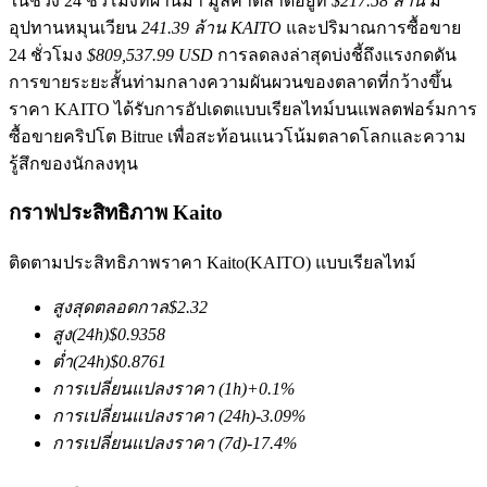
ในช่วง 24 ชั่วโมงที่ผ่านมา มูลค่าตลาดอยู่ที่
$217.58 ล้าน
มี
อุปทานหมุนเวียน
241.39 ล้าน KAITO
และปริมาณการซื้อขาย
24 ชั่วโมง
$809,537.99 USD
การลดลงล่าสุดบ่งชี้ถึงแรงกดดัน
การขายระยะสั้นท่ามกลางความผันผวนของตลาดที่กว้างขึ้น
ราคา KAITO ได้รับการอัปเดตแบบเรียลไทม์บนแพลตฟอร์มการ
ซื้อขายคริปโต Bitrue เพื่อสะท้อนแนวโน้มตลาดโลกและความ
รู้สึกของนักลงทุน
ฟิวเจอร์ส COIN-M
กราฟประสิทธิภาพ Kaito
ฟิวเจอร์สสกุลเงินดิจิทัล
ติดตามประสิทธิภาพราคา Kaito(KAITO) แบบเรียลไทม์
TradFi
สูงสุดตลอดกาล
$
2.32
สูง
(24h)
$
0.9358
อนุพันธ์ของหุ้น ฟอเร็กซ์ โลหะมีค่า และสินค้าโภคภัณฑ์
ต่ำ
(24h)
$
0.8761
การเปลี่ยนแปลงราคา
(1h)
+
0.1
%
การเปลี่ยนแปลงราคา
(24h)
-3.09
%
การเปลี่ยนแปลงราคา
(7d)
-17.4
%