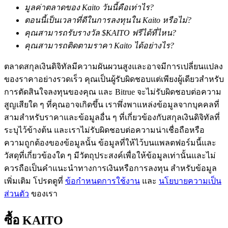
มูลค่าตลาดของ Kaito วันนี้คือเท่าไร?
ตอนนี้เป็นเวลาที่ดีในการลงทุนใน Kaito หรือไม่?
คุณสามารถรับรางวัล $KAITO ฟรีได้ที่ไหน?
คุณสามารถติดตามราคา Kaito ได้อย่างไร?
ตลาดสกุลเงินดิจิทัลมีความผันผวนสูงและอาจมีการเปลี่ยนแปลง
ของราคาอย่างรวดเร็ว คุณเป็นผู้รับผิดชอบแต่เพียงผู้เดียวสำหรับ
เรียนรู้ Staking
การตัดสินใจลงทุนของคุณ และ Bitrue จะไม่รับผิดชอบต่อความ
เรียนรู้เกี่ยวกับการสร้างรายได้แบบพาสซีฟ
สูญเสียใด ๆ ที่คุณอาจเกิดขึ้น เราพึ่งพาแหล่งข้อมูลจากบุคคลที่
สามสำหรับราคาและข้อมูลอื่น ๆ ที่เกี่ยวข้องกับสกุลเงินดิจิทัลที่
Bitrue
AI
ระบุไว้ข้างต้น และเราไม่รับผิดชอบต่อความน่าเชื่อถือหรือ
ความถูกต้องของข้อมูลนั้น ข้อมูลที่ให้ไว้บนแพลตฟอร์มนี้และ
วัสดุที่เกี่ยวข้องใด ๆ มีวัตถุประสงค์เพื่อให้ข้อมูลเท่านั้นและไม่
ควรถือเป็นคำแนะนำทางการเงินหรือการลงทุน สำหรับข้อมูล
เพิ่มเติม โปรดดูที่
ข้อกำหนดการใช้งาน
และ
นโยบายความเป็น
ส่วนตัว
ของเรา
พันธมิตร Bitrue
ซื้อ
KAITO