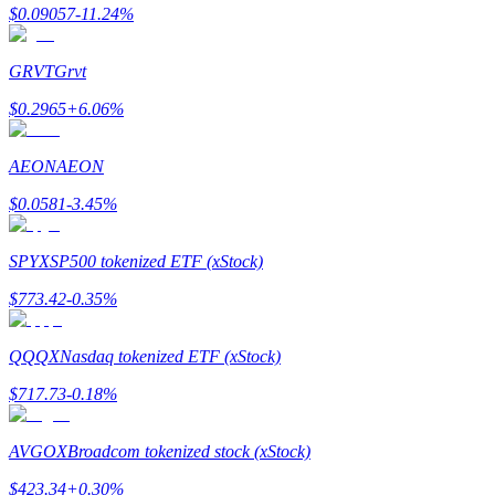
$
0.09057
-11.24
%
GRVT
Grvt
Precious Metals Trading Carnival
$
0.2965
+
6.06
%
Trade Gold & Silver · 33,333 USDT Bonus
AEON
AEON
$
0.0581
-3.45
%
USDT New User Exclusive 10% APR
SPYX
SP500 tokenized ETF (xStock)
USDT Flexible Staking | Daily Rewards
$
773.42
-0.35
%
QQQX
Nasdaq tokenized ETF (xStock)
New Listing Futures Fest
$
717.73
-0.18
%
Trade New Futures, Win 200,000 USDT
AVGOX
Broadcom tokenized stock (xStock)
$
423.34
+
0.30
%
Crypto World Cup 2026: Grand Finale