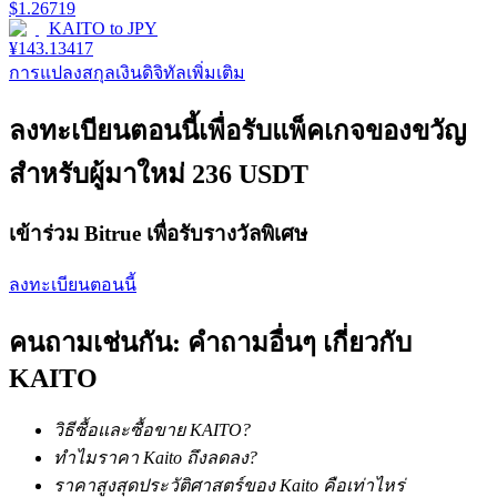
$
1.26719
KAITO
to
JPY
¥
143.13417
การแปลงสกุลเงินดิจิทัลเพิ่มเติม
เงินกู้
ลงทะเบียนตอนนี้เพื่อรับแพ็คเกจของขวัญ
บริการยืมเงินที่ได้รับการสนับสนุนจาก Crypto
สำหรับผู้มาใหม่ 236 USDT
เข้าร่วม Bitrue เพื่อรับรางวัลพิเศษ
ลงทะเบียนตอนนี้
คนถามเช่นกัน: คำถามอื่นๆ เกี่ยวกับ
KAITO
ลงทุนอัตโนมัติ
วิธีซื้อและซื้อขาย KAITO?
คว้าผลกำไรระยะยาวและผลประโยชน์ที่ยืดหยุ่น
ทำไมราคา Kaito ถึงลดลง?
ราคาสูงสุดประวัติศาสตร์ของ Kaito คือเท่าไหร่