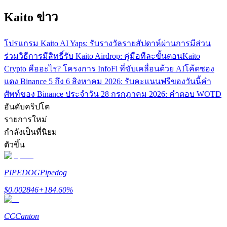
เชิญเพื่อนเพื่อรับรางวัลเงินสด
Kaito ข่าว
Deposit CASHCAT & Win
โปรแกรม Kaito AI Yaps: รับรางวัลรายสัปดาห์ผ่านการมีส่วน
ร่วม
วิธีการมีสิทธิ์รับ Kaito Airdrop: คู่มือทีละขั้นตอน
Kaito
Crypto คืออะไร? โครงการ InfoFi ที่ขับเคลื่อนด้วย AI
โค้ดซอง
แดง Binance 5 ถึง 6 สิงหาคม 2026: รับคะแนนฟรีของวันนี้
คำ
ศัพท์ของ Binance ประจำวัน 28 กรกฎาคม 2026: คำตอบ WOTD
อันดับคริปโต
รายการใหม่
กำลังเป็นที่นิยม
ตัวขึ้น
Deposit CASHCAT & Win
Share 500000 CASHCAT prize pool
PIPEDOG
Pipedog
$
0.002846
+
184.60
%
Exclusive for BitMart Users
CC
Canton
Register & Trade to Win 500,000 USDT