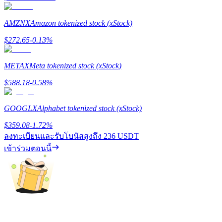
77,777+3k Rewards
AMZNX
Amazon tokenized stock (xStock)
$
272.65
-0.13
%
METAX
Meta tokenized stock (xStock)
$
588.18
-0.58
%
GOOGLX
Alphabet tokenized stock (xStock)
กิจกรรมเพิ่มเติม
$
359.08
-1.72
%
ลงทะเบียนและรับโบนัสสูงถึง
236 USDT
รับรางวัลและสิทธิพิเศษสุดพิเศษ
เข้าร่วมตอนนี้
ศูนย์รางวัล
เข้าสู่ระบบ
ลงชื่อ