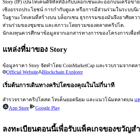
Story (IP) เป็นโทเคนดิจิทัลที่อิงกับบล็อกเชนและออกบนเครื
เชิงอรรถประโยชน์ การกำกับดูแล หรือการมีส่วนร่วมในระบบนิเว
ในฐานะโทเคนที่สร้างบน บล็อกเชน ธุรกรรมของมันจึงอาศัยคว
ส่วนร่วมของชุมชน และสภาวะโดยรวมของตลาดคริปโต.
ฟิวเจอร์ส USDC
นักลงทุนควรศึกษาข้อมูลจากเอกสารทางการของโครงการเพื่อทำควา
ฟิวเจอร์สที่ใช้ USDC เป็นหลักประกัน
แหล่งที่มาของ Story
ข้อมูลราคา Story จัดทำโดย CoinMarketCap และรวบรวมจากตลาดแ
Official Website
Blockchain Explorer
เริ่มต้นการเดินทางคริปโตของคุณในไม่กี่นาที
สำรวจราคาคริปโตสด โทเค็นยอดนิยม และแนวโน้มตลาดบน
แพ
คัดลอกการซื้อขาย
App Store
Google Play
เข้าร่วมกับเทรดเดอร์ชั้นนำ
ลงทะเบียนตอนนี้เพื่อรับแพ็คเกจของขวัญสำ