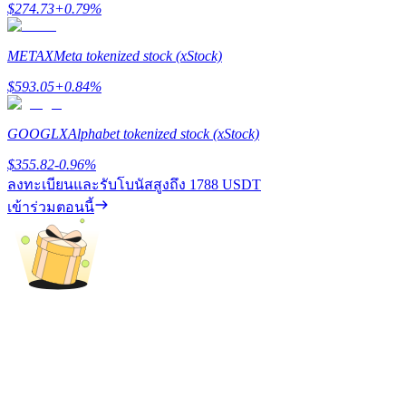
$
274.73
+
0.79
%
รับรางวัลการแข่งขันทุกวัน
METAX
Meta tokenized stock (xStock)
$
593.05
+
0.84
%
GOOGLX
Alphabet tokenized stock (xStock)
$
355.82
-0.96
%
ลงทะเบียนและรับโบนัสสูงถึง
1788 USDT
การปักหลัก
เข้าร่วมตอนนี้
ผลตอบแทนสูงและเข้าถึงได้ทันที