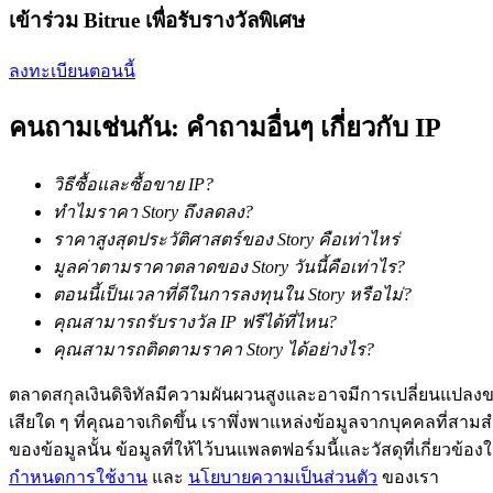
เข้าร่วม Bitrue เพื่อรับรางวัลพิเศษ
ลงทะเบียนตอนนี้
คนถามเช่นกัน: คำถามอื่นๆ เกี่ยวกับ IP
เป็นเทรดเดอร์คัดลอก
วิธีซื้อและซื้อขาย IP?
เพลิดเพลินกับการแบ่งปันผลกำไรและค่าคอมมิชชั่นการคั
ทำไมราคา Story ถึงลดลง?
ราคาสูงสุดประวัติศาสตร์ของ Story คือเท่าไหร่
มูลค่าตามราคาตลาดของ Story วันนี้คือเท่าไร?
ตอนนี้เป็นเวลาที่ดีในการลงทุนใน Story หรือไม่?
คุณสามารถรับรางวัล IP ฟรีได้ที่ไหน?
คุณสามารถติดตามราคา Story ได้อย่างไร?
ตลาดสกุลเงินดิจิทัลมีความผันผวนสูงและอาจมีการเปลี่ยนแปลงขอ
เสียใด ๆ ที่คุณอาจเกิดขึ้น เราพึ่งพาแหล่งข้อมูลจากบุคคลที่สามสำ
ข้อมูล
ของข้อมูลนั้น ข้อมูลที่ให้ไว้บนแพลตฟอร์มนี้และวัสดุที่เกี่ยวข้
การวิเคราะห์ข้อมูลขนาดใหญ่ รวมถึงข้อมูลการค้า ฯลฯ
กำหนดการใช้งาน
และ
นโยบายความเป็นส่วนตัว
ของเรา