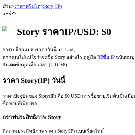
บ้าน
>
ราคาคริปโต
>
Story
(IP)
แชร์
Story
ราคา
IP
/USD: $
0
ฟิวเจอร์ส
การเปลี่ยนแปลงราคาวันนี้
:
0
（
--
%）
หากคุณไม่แน่ใจว่าจะซื้อ Story อย่างไร ดูคู่มือ
วิธีซื้อ IP
ฉบับสมบู
อัปเดตข้อมูลเมื่อ เวลา (UTC+8)
ราคา Story(IP) วันนี้
ราคาปัจจุบันของ Story(IP) คือ $0 USD การซื้อขายเริ่มต้นขึ้นเม
ซื้อขายที่เพียงพอ
ฟิวเจอร์ส USDT
กราฟประสิทธิภาพ Story
ฟิวเจอร์สที่ใช้ USDT เป็นหลักประกัน
ติดตามประสิทธิภาพราคา Story(IP) แบบเรียลไทม์