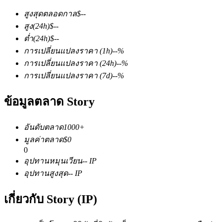
สูงสุดตลอดกาล
$
--
สูง
(24h)
$
--
ต่ำ
(24h)
$
--
การเปลี่ยนแปลงราคา
(1h)
--
%
การเปลี่ยนแปลงราคา
(24h)
--
%
การเปลี่ยนแปลงราคา
(7d)
--
%
ฟิวเจอร์ส COIN-M
ข้อมูลตลาด Story
ฟิวเจอร์สสกุลเงินดิจิทัล
อันดับตลาด
1000+
TradFi
มูลค่าตลาด
$
0
0
อนุพันธ์ของหุ้น ฟอเร็กซ์ โลหะมีค่า และสินค้าโภคภัณฑ์
อุปทานหมุนเวียน
--
IP
อุปทานสูงสุด
--
IP
เกี่ยวกับ Story (IP)