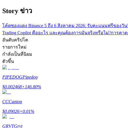
Story ข่าว
โค้ดซองแดง Binance 5 ถึง 6 สิงหาคม 2026: รับคะแนนฟรีของวันน
Trading Copilot คืออะไร และคุณต้องการมันจริงหรือไม่?
การคาดก
อันดับคริปโต
รายการใหม่
กำลังเป็นที่นิยม
แนะนำ
ตัวขึ้น
คู่มือเริ่มต้นฟิวเจอร์ส
PIPEDOG
Pipedog
$
0.002468
+
146.80
%
CC
Canton
$
0.09026
+
0.01
%
GRVT
Grvt
กลยุทธ์การซื้อขาย