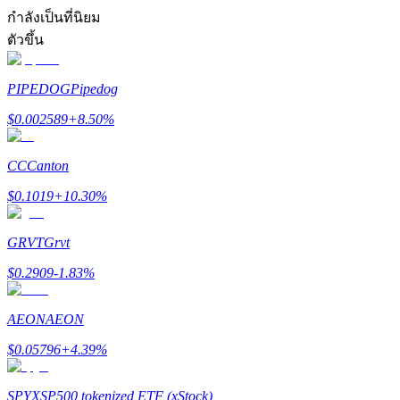
การวิเคราะห์ข้อมูลขนาดใหญ่ รวมถึงข้อมูลการค้า ฯลฯ
กำลังเป็นที่นิยม
ตัวขึ้น
PIPEDOG
Pipedog
$
0.002589
+
8.50
%
CC
Canton
แนะนำ
$
0.1019
+
10.30
%
คู่มือเริ่มต้นฟิวเจอร์ส
GRVT
Grvt
$
0.2909
-1.83
%
AEON
AEON
$
0.05796
+
4.39
%
SPYX
SP500 tokenized ETF (xStock)