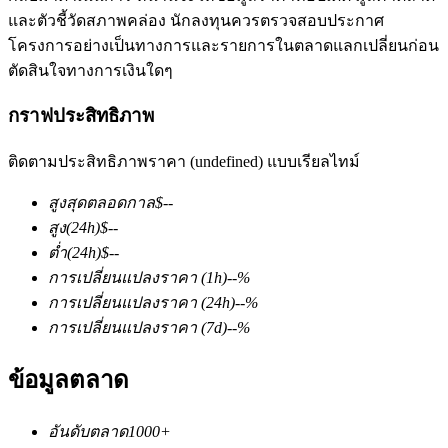
และตัวชี้วัดสภาพคล่อง นักลงทุนควรตรวจสอบประกาศ
โครงการอย่างเป็นทางการและรายการในตลาดแลกเปลี่ยนก่อน
ตัดสินใจทางการเงินใดๆ
กราฟประสิทธิภาพ
ติดตามประสิทธิภาพราคา (undefined) แบบเรียลไทม์
ฟิวเจอร์ส COIN-M
สูงสุดตลอดกาล
$
--
ฟิวเจอร์สสกุลเงินดิจิทัล
สูง
(24h)
$
--
ต่ำ
(24h)
$
--
การเปลี่ยนแปลงราคา
(1h)
--
%
TradFi
การเปลี่ยนแปลงราคา
(24h)
--
%
อนุพันธ์ของหุ้น ฟอเร็กซ์ โลหะมีค่า และสินค้าโภคภัณฑ์
การเปลี่ยนแปลงราคา
(7d)
--
%
ข้อมูลตลาด
อันดับตลาด
1000+