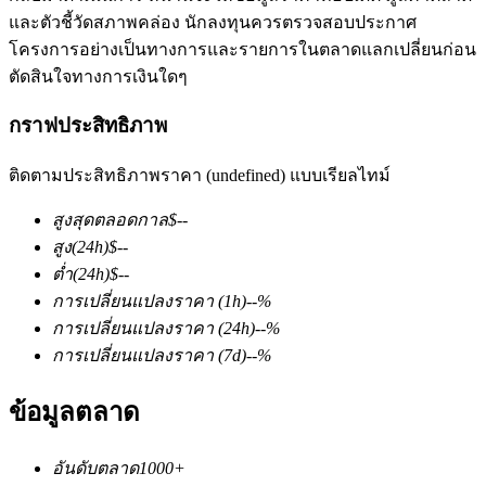
และตัวชี้วัดสภาพคล่อง นักลงทุนควรตรวจสอบประกาศ
โครงการอย่างเป็นทางการและรายการในตลาดแลกเปลี่ยนก่อน
ตัดสินใจทางการเงินใดๆ
กราฟประสิทธิภาพ
ติดตามประสิทธิภาพราคา (undefined) แบบเรียลไทม์
ฟิวเจอร์ส COIN-M
สูงสุดตลอดกาล
$
--
ฟิวเจอร์สสกุลเงินดิจิทัล
สูง
(24h)
$
--
ต่ำ
(24h)
$
--
การเปลี่ยนแปลงราคา
(1h)
--
%
TradFi
การเปลี่ยนแปลงราคา
(24h)
--
%
อนุพันธ์ของหุ้น ฟอเร็กซ์ โลหะมีค่า และสินค้าโภคภัณฑ์
การเปลี่ยนแปลงราคา
(7d)
--
%
ข้อมูลตลาด
อันดับตลาด
1000+