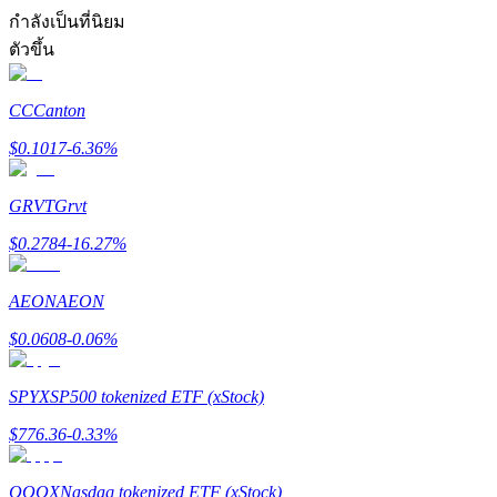
การวิเคราะห์ข้อมูลขนาดใหญ่ รวมถึงข้อมูลการค้า ฯลฯ
กำลังเป็นที่นิยม
ตัวขึ้น
CC
Canton
$
0.1017
-6.36
%
GRVT
Grvt
แนะนำ
$
0.2784
-16.27
%
คู่มือเริ่มต้นฟิวเจอร์ส
AEON
AEON
$
0.0608
-0.06
%
SPYX
SP500 tokenized ETF (xStock)
$
776.36
-0.33
%
QQQX
Nasdaq tokenized ETF (xStock)