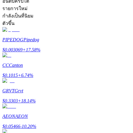
อันดับคริปโต
รายการใหม่
กำลังเป็นที่นิยม
ตัวขึ้น
PIPEDOG
Pipedog
เป็นเทรดเดอร์คัดลอก
$
0.003069
+
17.58
%
เพลิดเพลินกับการแบ่งปันผลกำไรและค่าคอมมิชชั่นการคั
CC
Canton
$
0.1015
+
6.74
%
GRVT
Grvt
$
0.3303
+
18.14
%
ข้อมูล
AEON
AEON
$
0.05466
-10.20
%
การวิเคราะห์ข้อมูลขนาดใหญ่ รวมถึงข้อมูลการค้า ฯลฯ