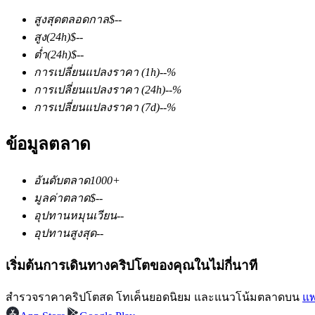
สูงสุดตลอดกาล
$
--
สูง
(24h)
$
--
ต่ำ
(24h)
$
--
การเปลี่ยนแปลงราคา
(1h)
--
%
การเปลี่ยนแปลงราคา
(24h)
--
%
การเปลี่ยนแปลงราคา
(7d)
--
%
ฟิวเจอร์ส COIN-M
ข้อมูลตลาด
ฟิวเจอร์สสกุลเงินดิจิทัล
อันดับตลาด
1000+
TradFi
มูลค่าตลาด
$
--
อุปทานหมุนเวียน
--
อนุพันธ์ของหุ้น ฟอเร็กซ์ โลหะมีค่า และสินค้าโภคภัณฑ์
อุปทานสูงสุด
--
เริ่มต้นการเดินทางคริปโตของคุณในไม่กี่นาที
สำรวจราคาคริปโตสด โทเค็นยอดนิยม และแนวโน้มตลาดบน
แพ