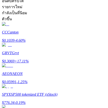
อันดับคริปโต
รายการใหม่
กำลังเป็นที่นิยม
ตัวขึ้น
CC
Canton
เป็นเทรดเดอร์คัดลอก
$
0.1039
-4.60
%
เพลิดเพลินกับการแบ่งปันผลกำไรและค่าคอมมิชชั่นการคั
GRVT
Grvt
$
0.3069
+
17.11
%
AEON
AEON
$
0.05991
-1.25
%
ข้อมูล
SPYX
SP500 tokenized ETF (xStock)
$
776.34
-0.19
%
การวิเคราะห์ข้อมูลขนาดใหญ่ รวมถึงข้อมูลการค้า ฯลฯ