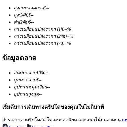
สูงสุดตลอดกาล
$
--
สูง
(24h)
$
--
ต่ำ
(24h)
$
--
การเปลี่ยนแปลงราคา
(1h)
--
%
การเปลี่ยนแปลงราคา
(24h)
--
%
การเปลี่ยนแปลงราคา
(7d)
--
%
ฟิวเจอร์ส COIN-M
ข้อมูลตลาด
ฟิวเจอร์สสกุลเงินดิจิทัล
อันดับตลาด
1000+
TradFi
มูลค่าตลาด
$
--
อุปทานหมุนเวียน
--
อนุพันธ์ของหุ้น ฟอเร็กซ์ โลหะมีค่า และสินค้าโภคภัณฑ์
อุปทานสูงสุด
--
เริ่มต้นการเดินทางคริปโตของคุณในไม่กี่นาที
สำรวจราคาคริปโตสด โทเค็นยอดนิยม และแนวโน้มตลาดบน
แพ