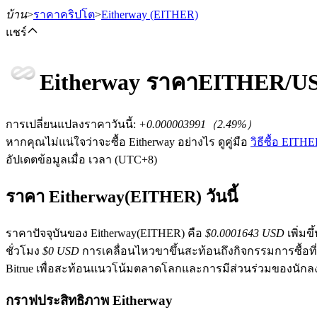
บ้าน
>
ราคาคริปโต
>
Eitherway
(EITHER)
แชร์
Eitherway
ราคา
EITHER
/U
ฟิวเจอร์ส
การเปลี่ยนแปลงราคาวันนี้
:
+0.000003991
（
2.49
%）
หากคุณไม่แน่ใจว่าจะซื้อ Eitherway อย่างไร ดูคู่มือ
วิธีซื้อ EITH
อัปเดตข้อมูลเมื่อ เวลา (UTC+8)
ราคา Eitherway(EITHER) วันนี้
ราคาปัจจุบันของ Eitherway(EITHER) คือ
$0.0001643 USD
เพิ่มขึ
ชั่วโมง
$0 USD
การเคลื่อนไหวขาขึ้นสะท้อนถึงกิจกรรมการซื้อท
ฟิวเจอร์ส USDT
Bitrue เพื่อสะท้อนแนวโน้มตลาดโลกและการมีส่วนร่วมของนักล
ฟิวเจอร์สที่ใช้ USDT เป็นหลักประกัน
กราฟประสิทธิภาพ Eitherway