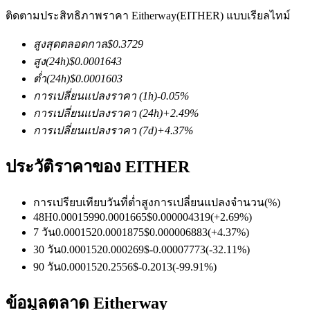
ติดตามประสิทธิภาพราคา Eitherway(EITHER) แบบเรียลไทม์
สูงสุดตลอดกาล
$
0.3729
สูง
(24h)
$
0.0001643
ต่ำ
(24h)
$
0.0001603
การเปลี่ยนแปลงราคา
(1h)
-0.05
%
การเปลี่ยนแปลงราคา
(24h)
+
2.49
%
ฟิวเจอร์ส COIN-M
การเปลี่ยนแปลงราคา
(7d)
+
4.37
%
ฟิวเจอร์สสกุลเงินดิจิทัล
ประวัติราคาของ EITHER
TradFi
การเปรียบเทียบวันที่
ต่ำ
สูง
การเปลี่ยนแปลงจำนวน
(%)
48H
0.0001599
0.0001665
$
0.000004319
(
+
2.69
%)
อนุพันธ์ของหุ้น ฟอเร็กซ์ โลหะมีค่า และสินค้าโภคภัณฑ์
7 วัน
0.000152
0.0001875
$
0.000006883
(
+
4.37
%)
30 วัน
0.000152
0.000269
$
-0.00007773
(
-32.11
%)
90 วัน
0.000152
0.2556
$
-0.2013
(
-99.91
%)
ข้อมูลตลาด Eitherway