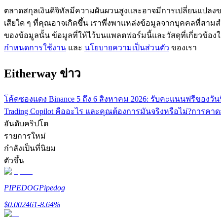
ตลาดสกุลเงินดิจิทัลมีความผันผวนสูงและอาจมีการเปลี่ยนแปลงขอ
เสียใด ๆ ที่คุณอาจเกิดขึ้น เราพึ่งพาแหล่งข้อมูลจากบุคคลที่สามสำ
ของข้อมูลนั้น ข้อมูลที่ให้ไว้บนแพลตฟอร์มนี้และวัสดุที่เกี่ยวข้
กำหนดการใช้งาน
และ
นโยบายความเป็นส่วนตัว
ของเรา
Eitherway ข่าว
แนะนำ
โค้ดซองแดง Binance 5 ถึง 6 สิงหาคม 2026: รับคะแนนฟรีของวันน
Trading Copilot คืออะไร และคุณต้องการมันจริงหรือไม่?
การคาดก
คู่มือเริ่มต้นฟิวเจอร์ส
อันดับคริปโต
รายการใหม่
กำลังเป็นที่นิยม
ตัวขึ้น
PIPEDOG
Pipedog
$
0.002461
-8.64
%
กลยุทธ์การซื้อขาย