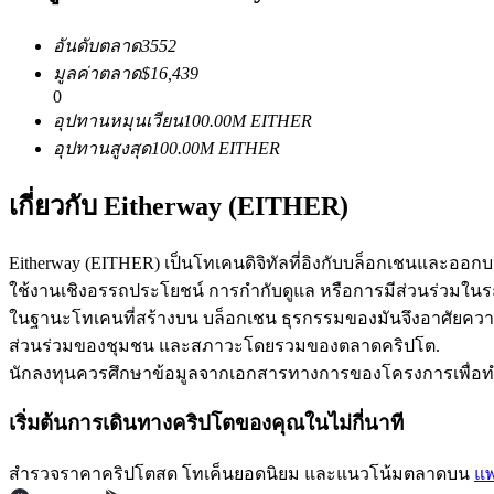
อันดับตลาด
3552
มูลค่าตลาด
$
16,439
ฟิวเจอร์ส USDC
0
อุปทานหมุนเวียน
100.00M
EITHER
ฟิวเจอร์สที่ใช้ USDC เป็นหลักประกัน
อุปทานสูงสุด
100.00M
EITHER
เกี่ยวกับ Eitherway (EITHER)
Eitherway (EITHER) เป็นโทเคนดิจิทัลที่อิงกับบล็อกเชนและอ
ใช้งานเชิงอรรถประโยชน์ การกำกับดูแล หรือการมีส่วนร่วมในระ
ในฐานะโทเคนที่สร้างบน บล็อกเชน ธุรกรรมของมันจึงอาศัยคว
ส่วนร่วมของชุมชน และสภาวะโดยรวมของตลาดคริปโต.
คัดลอกการซื้อขาย
นักลงทุนควรศึกษาข้อมูลจากเอกสารทางการของโครงการเพื่อทำควา
เข้าร่วมกับเทรดเดอร์ชั้นนำ
เริ่มต้นการเดินทางคริปโตของคุณในไม่กี่นาที
สำรวจราคาคริปโตสด โทเค็นยอดนิยม และแนวโน้มตลาดบน
แพ