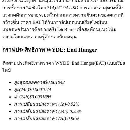
$1.99 ล้าน
มีอุปทานหมุนเวียน
10.26 พันล้าน EAT
และปริมาณ
การซื้อขาย 24 ชั่วโมง
$14,041.94 USD
การลดลงล่าสุดบ่งชี้ถึง
แรงกดดันการขายระยะสั้นท่ามกลางความผันผวนของตลาดที่
กว้างขึ้น ราคา EAT ได้รับการอัปเดตแบบเรียลไทม์บน
แพลตฟอร์มการซื้อขายคริปโต Bitrue เพื่อสะท้อนแนวโน้ม
ตลาดโลกและความรู้สึกของนักลงทุน
ฟิวเจอร์ส COIN-M
กราฟประสิทธิภาพ WYDE: End Hunger
ฟิวเจอร์สสกุลเงินดิจิทัล
ติดตามประสิทธิภาพราคา WYDE: End Hunger(EAT) แบบเรียล
ไทม์
TradFi
สูงสุดตลอดกาล
$
0.001042
สูง
(24h)
$
0.0001974
อนุพันธ์ของหุ้น ฟอเร็กซ์ โลหะมีค่า และสินค้าโภคภัณฑ์
ต่ำ
(24h)
$
0.0001885
การเปลี่ยนแปลงราคา
(1h)
-0.02
%
การเปลี่ยนแปลงราคา
(24h)
-0.35
%
การเปลี่ยนแปลงราคา
(7d)
-0.96
%