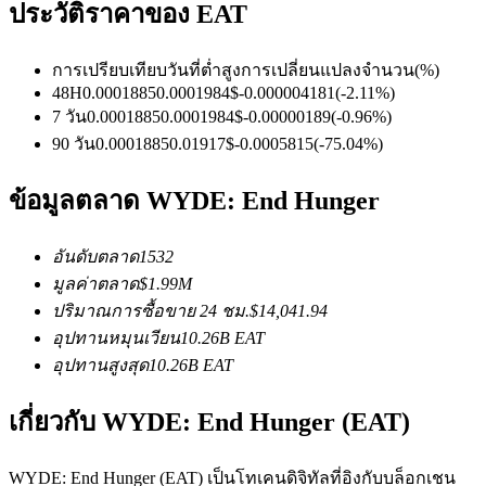
ประวัติราคาของ EAT
การเปรียบเทียบวันที่
ต่ำ
สูง
การเปลี่ยนแปลงจำนวน
(%)
ฟิวเจอร์ส USDC
48H
0.0001885
0.0001984
$
-0.000004181
(
-2.11
%)
7 วัน
0.0001885
0.0001984
$
-0.00000189
(
-0.96
%)
ฟิวเจอร์สที่ใช้ USDC เป็นหลักประกัน
90 วัน
0.0001885
0.01917
$
-0.0005815
(
-75.04
%)
ข้อมูลตลาด WYDE: End Hunger
อันดับตลาด
1532
มูลค่าตลาด
$
1.99M
ปริมาณการซื้อขาย 24 ชม.
$
14,041.94
อุปทานหมุนเวียน
10.26B
EAT
คัดลอกการซื้อขาย
อุปทานสูงสุด
10.26B
EAT
เข้าร่วมกับเทรดเดอร์ชั้นนำ
เกี่ยวกับ WYDE: End Hunger (EAT)
WYDE: End Hunger (EAT) เป็นโทเคนดิจิทัลที่อิงกับบล็อกเชน