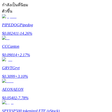
การวิเคราะห์ข้อมูลขนาดใหญ่ รวมถึงข้อมูลการค้า ฯลฯ
กำลังเป็นที่นิยม
ตัวขึ้น
PIPEDOG
Pipedog
$
0.002411
-14.26
%
CC
Canton
แนะนำ
$
0.09014
+
2.17
%
คู่มือเริ่มต้นฟิวเจอร์ส
GRVT
Grvt
$
0.3099
+
3.10
%
AEON
AEON
$
0.05402
-7.78
%
SPYX
SP500 tokenized ETF (xStock)