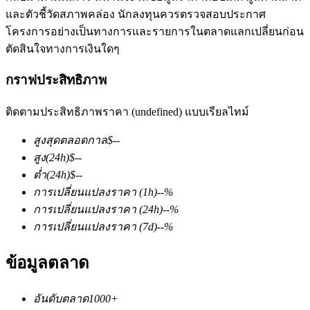
และตัวชี้วัดสภาพคล่อง นักลงทุนควรตรวจสอบประกาศ
โครงการอย่างเป็นทางการและรายการในตลาดแลกเปลี่ยนก่อน
ตัดสินใจทางการเงินใดๆ
กราฟประสิทธิภาพ
ติดตามประสิทธิภาพราคา (undefined) แบบเรียลไทม์
ฟิวเจอร์ส COIN-M
สูงสุดตลอดกาล
$
--
ฟิวเจอร์สสกุลเงินดิจิทัล
สูง
(24h)
$
--
ต่ำ
(24h)
$
--
การเปลี่ยนแปลงราคา
(1h)
--
%
TradFi
การเปลี่ยนแปลงราคา
(24h)
--
%
อนุพันธ์ของหุ้น ฟอเร็กซ์ โลหะมีค่า และสินค้าโภคภัณฑ์
การเปลี่ยนแปลงราคา
(7d)
--
%
ข้อมูลตลาด
อันดับตลาด
1000+