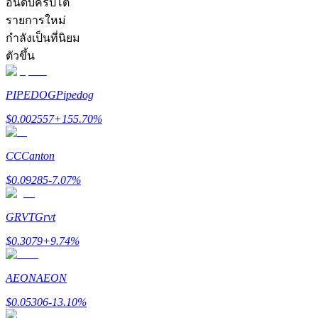
อันดับคริปโต
รายการใหม่
กำลังเป็นที่นิยม
ตัวขึ้น
PIPEDOG
Pipedog
เป็นเทรดเดอร์คัดลอก
$
0.002557
+
155.70
%
เพลิดเพลินกับการแบ่งปันผลกำไรและค่าคอมมิชชั่นการคั
CC
Canton
$
0.09285
-7.07
%
GRVT
Grvt
$
0.3079
+
9.74
%
ข้อมูล
AEON
AEON
$
0.05306
-13.10
%
การวิเคราะห์ข้อมูลขนาดใหญ่ รวมถึงข้อมูลการค้า ฯลฯ