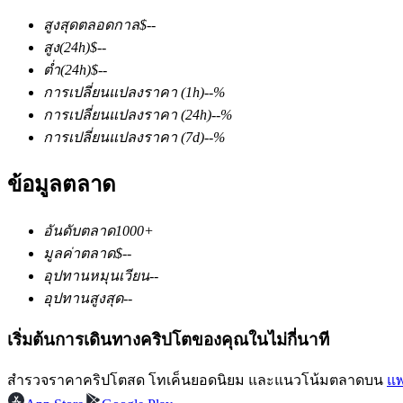
สูงสุดตลอดกาล
$
--
สูง
(24h)
$
--
ต่ำ
(24h)
$
--
การเปลี่ยนแปลงราคา
(1h)
--
%
การเปลี่ยนแปลงราคา
(24h)
--
%
การเปลี่ยนแปลงราคา
(7d)
--
%
ฟิวเจอร์ส COIN-M
ข้อมูลตลาด
ฟิวเจอร์สสกุลเงินดิจิทัล
อันดับตลาด
1000+
TradFi
มูลค่าตลาด
$
--
อุปทานหมุนเวียน
--
อนุพันธ์ของหุ้น ฟอเร็กซ์ โลหะมีค่า และสินค้าโภคภัณฑ์
อุปทานสูงสุด
--
เริ่มต้นการเดินทางคริปโตของคุณในไม่กี่นาที
สำรวจราคาคริปโตสด โทเค็นยอดนิยม และแนวโน้มตลาดบน
แพ