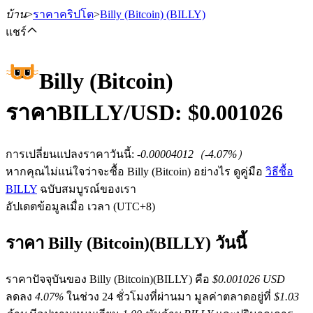
บ้าน
>
ราคาคริปโต
>
Billy (Bitcoin)
(BILLY)
แชร์
Billy (Bitcoin)
ฟิวเจอร์ส
ราคา
BILLY
/USD: $
0.001026
การเปลี่ยนแปลงราคาวันนี้
:
-0.00004012
（
-4.07
%）
หากคุณไม่แน่ใจว่าจะซื้อ Billy (Bitcoin) อย่างไร ดูคู่มือ
วิธีซื้อ
BILLY
ฉบับสมบูรณ์ของเรา
อัปเดตข้อมูลเมื่อ เวลา (UTC+8)
ราคา Billy (Bitcoin)(BILLY) วันนี้
ฟิวเจอร์ส USDT
ราคาปัจจุบันของ Billy (Bitcoin)(BILLY) คือ
$0.001026 USD
ฟิวเจอร์สที่ใช้ USDT เป็นหลักประกัน
ลดลง
4.07%
ในช่วง 24 ชั่วโมงที่ผ่านมา มูลค่าตลาดอยู่ที่
$1.03