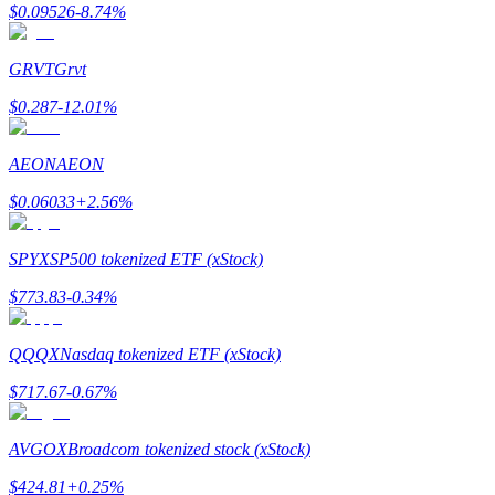
$
0.09526
-8.74
%
Launchpool
GRVT
Grvt
การเซ้งแบบยืดหยุ่นเพื่อรับโทเคนยอดนิยม
$
0.287
-12.01
%
AEON
AEON
$
0.06033
+
2.56
%
SPYX
SP500 tokenized ETF (xStock)
$
773.83
-0.34
%
การล็อค BTR
QQQX
Nasdaq tokenized ETF (xStock)
การลงทุนพิเศษสำหรับผู้ถือ BTR
$
717.67
-0.67
%
AVGOX
Broadcom tokenized stock (xStock)
$
424.81
+
0.25
%