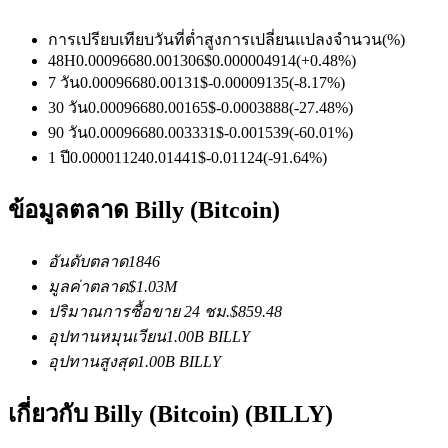
การเปรียบเทียบวันที่
ต่ำ
สูง
การเปลี่ยนแปลงจำนวน
(%)
48H
0.0009668
0.001306
$
0.000004914
(
+
0.48
%)
ฟิวเจอร์ส USDC
7 วัน
0.0009668
0.00131
$
-0.00009135
(
-8.17
%)
30 วัน
0.0009668
0.00165
$
-0.0003888
(
-27.48
%)
ฟิวเจอร์สที่ใช้ USDC เป็นหลักประกัน
90 วัน
0.0009668
0.003331
$
-0.001539
(
-60.01
%)
1 ปี
0.00001124
0.01441
$
-0.01124
(
-91.64
%)
ข้อมูลตลาด Billy (Bitcoin)
อันดับตลาด
1846
มูลค่าตลาด
$
1.03M
ปริมาณการซื้อขาย 24 ชม.
$
859.48
คัดลอกการซื้อขาย
อุปทานหมุนเวียน
1.00B
BILLY
อุปทานสูงสุด
1.00B
BILLY
เข้าร่วมกับเทรดเดอร์ชั้นนำ
เกี่ยวกับ Billy (Bitcoin) (BILLY)