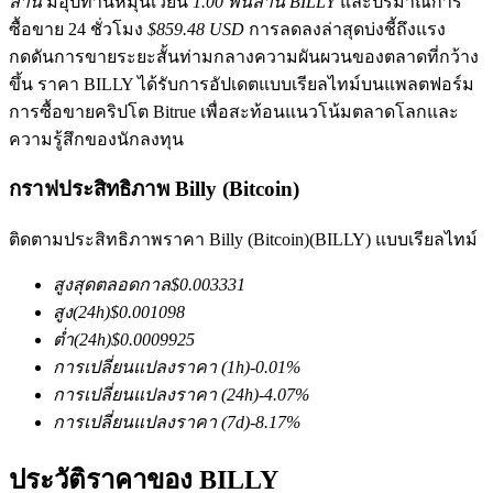
ล้าน
มีอุปทานหมุนเวียน
1.00 พันล้าน BILLY
และปริมาณการ
ซื้อขาย 24 ชั่วโมง
$859.48 USD
การลดลงล่าสุดบ่งชี้ถึงแรง
กดดันการขายระยะสั้นท่ามกลางความผันผวนของตลาดที่กว้าง
ขึ้น ราคา BILLY ได้รับการอัปเดตแบบเรียลไทม์บนแพลตฟอร์ม
การซื้อขายคริปโต Bitrue เพื่อสะท้อนแนวโน้มตลาดโลกและ
ความรู้สึกของนักลงทุน
ฟิวเจอร์ส COIN-M
กราฟประสิทธิภาพ Billy (Bitcoin)
ฟิวเจอร์สสกุลเงินดิจิทัล
ติดตามประสิทธิภาพราคา Billy (Bitcoin)(BILLY) แบบเรียลไทม์
สูงสุดตลอดกาล
$
0.003331
TradFi
สูง
(24h)
$
0.001098
ต่ำ
(24h)
$
0.0009925
อนุพันธ์ของหุ้น ฟอเร็กซ์ โลหะมีค่า และสินค้าโภคภัณฑ์
การเปลี่ยนแปลงราคา
(1h)
-0.01
%
การเปลี่ยนแปลงราคา
(24h)
-4.07
%
การเปลี่ยนแปลงราคา
(7d)
-8.17
%
ประวัติราคาของ BILLY