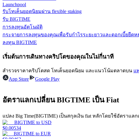
Launchpool
รับโทเค็นยอดนิยมผ่าน flexible staking
เรียนรู้วิธีการรักษาผลกำไร
รับ BIGTIME
การลงทุนอัตโนมัติ
กระจายการลงทุนของคุณเพื่อรับกำไรระยะยาวและดอกเบี้ยยืดหยุ
ลงทุน BIGTIME
เริ่มต้นการเดินทางคริปโตของคุณในไม่กี่นาที
ได้รับ
สำรวจราคาคริปโตสด โทเค็นยอดนิยม และแนวโน้มตลาดบน
แพ
App Store
Google Play
อัตราแลกเปลี่ยน BIGTIME เป็น Fiat
แปลง Big Time(BIGTIME) เป็นสกุลเงิน fiat หลักโดยใช้อัตราแลก
BIGTIME
to
USD
$
0.00534
พาวเวอร์พิกกี้
BIGTIME
to
EUR