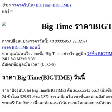
บ้าน
>
ราคาคริปโต
>
Big Time
(BIGTIME)
แชร์
Big Time
ราคา
BIG
ฟิวเจอร์ส
การเปลี่ยนแปลงราคาวันนี้
:
+0.00006963
（
1.32
%）
เทรด BIGTIME ตอนนี้
หากคุณไม่แน่ใจว่าจะซื้อ Big Time อย่างไร ดูคู่มือ
วิธีซื้อ BIGTI
24H
1W
1M
3M
1Y
3Y
อัปเดตข้อมูลเมื่อ เวลา (UTC+8)
ราคา Big Time(BIGTIME) วันนี้
ฟิวเจอร์ส USDT
ราคาปัจจุบันของ Big Time(BIGTIME) คือ
$0.005345 USD
เพิ่มขึ้
24 ชั่วโมง
$29.93 ล้าน USD
การเคลื่อนไหวขาขึ้นสะท้อนถึงกิจกร
ฟิวเจอร์สที่ใช้ USDT เป็นหลักประกัน
ขายคริปโต Bitrue เพื่อสะท้อนแนวโน้มตลาดโลกและการมีส่วนร