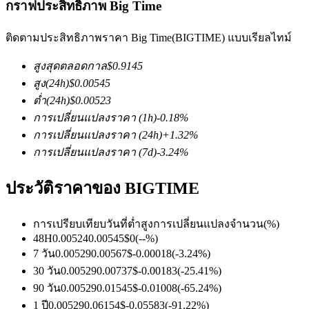
กราฟประสิทธิภาพ Big Time
ติดตามประสิทธิภาพราคา Big Time(BIGTIME) แบบเรียลไทม์
สูงสุดตลอดกาล
$
0.9145
สูง
(24h)
$
0.00545
ต่ำ
(24h)
$
0.00523
ฟิวเจอร์ส COIN-M
การเปลี่ยนแปลงราคา
(1h)
-0.18
%
การเปลี่ยนแปลงราคา
(24h)
+
1.32
%
ฟิวเจอร์สสกุลเงินดิจิทัล
การเปลี่ยนแปลงราคา
(7d)
-3.24
%
ประวัติราคาของ BIGTIME
TradFi
อนุพันธ์ของหุ้น ฟอเร็กซ์ โลหะมีค่า และสินค้าโภคภัณฑ์
การเปรียบเทียบวันที่
ต่ำ
สูง
การเปลี่ยนแปลงจำนวน
(%)
48H
0.00524
0.00545
$
0
(
--
%)
7 วัน
0.00529
0.00567
$
-0.00018
(
-3.24
%)
30 วัน
0.00529
0.00737
$
-0.00183
(
-25.41
%)
90 วัน
0.00529
0.01545
$
-0.01008
(
-65.24
%)
1 ปี
0.00529
0.06154
$
-0.05583
(
-91.22
%)