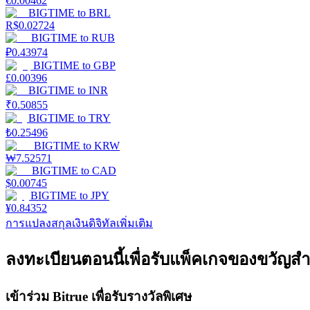
€
0.00462
รับรางวัลการแข่งขันทุกวัน
BIGTIME
to
BRL
R$
0.02724
BIGTIME
to
RUB
₽
0.43974
BIGTIME
to
GBP
£
0.00396
BIGTIME
to
INR
₹
0.50855
BIGTIME
to
TRY
₺
0.25496
BIGTIME
to
KRW
การปักหลัก
₩
7.52571
BIGTIME
to
CAD
$
0.00745
ผลตอบแทนสูงและเข้าถึงได้ทันที
BIGTIME
to
JPY
¥
0.84352
การแปลงสกุลเงินดิจิทัลเพิ่มเติม
ลงทะเบียนตอนนี้เพื่อรับแพ็คเกจของขวัญสำ
เข้าร่วม Bitrue เพื่อรับรางวัลพิเศษ