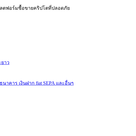
ฟอร์มซื้อขายคริปโตที่ปลอดภัย
ะยาว
นธนาคาร เงินฝาก fiat SEPA และอื่นๆ