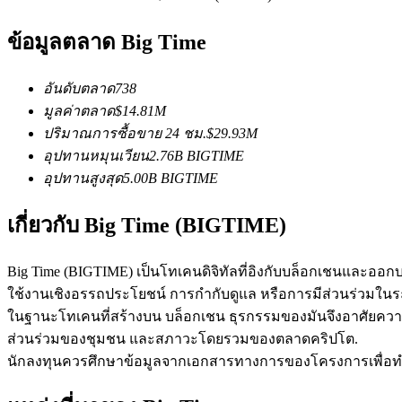
ข้อมูลตลาด Big Time
ฟิวเจอร์ส USDC
อันดับตลาด
738
ฟิวเจอร์สที่ใช้ USDC เป็นหลักประกัน
มูลค่าตลาด
$
14.81M
ปริมาณการซื้อขาย 24 ชม.
$
29.93M
อุปทานหมุนเวียน
2.76B
BIGTIME
อุปทานสูงสุด
5.00B
BIGTIME
เกี่ยวกับ Big Time (BIGTIME)
Big Time (BIGTIME) เป็นโทเคนดิจิทัลที่อิงกับบล็อกเชนและ
ใช้งานเชิงอรรถประโยชน์ การกำกับดูแล หรือการมีส่วนร่วมในระ
คัดลอกการซื้อขาย
ในฐานะโทเคนที่สร้างบน บล็อกเชน ธุรกรรมของมันจึงอาศัยคว
เข้าร่วมกับเทรดเดอร์ชั้นนำ
ส่วนร่วมของชุมชน และสภาวะโดยรวมของตลาดคริปโต.
นักลงทุนควรศึกษาข้อมูลจากเอกสารทางการของโครงการเพื่อทำควา