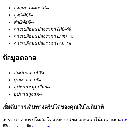
สูงสุดตลอดกาล
$
--
สูง
(24h)
$
--
ต่ำ
(24h)
$
--
การเปลี่ยนแปลงราคา
(1h)
--
%
การเปลี่ยนแปลงราคา
(24h)
--
%
การเปลี่ยนแปลงราคา
(7d)
--
%
ฟิวเจอร์ส COIN-M
ข้อมูลตลาด
ฟิวเจอร์สสกุลเงินดิจิทัล
อันดับตลาด
1000+
TradFi
มูลค่าตลาด
$
--
อุปทานหมุนเวียน
--
อนุพันธ์ของหุ้น ฟอเร็กซ์ โลหะมีค่า และสินค้าโภคภัณฑ์
อุปทานสูงสุด
--
เริ่มต้นการเดินทางคริปโตของคุณในไม่กี่นาที
สำรวจราคาคริปโตสด โทเค็นยอดนิยม และแนวโน้มตลาดบน
แพ