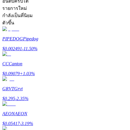
อันดับคริปโต
รายการใหม่
กำลังเป็นที่นิยม
ตัวขึ้น
PIPEDOG
Pipedog
เป็นเทรดเดอร์คัดลอก
$
0.002491
-11.50
%
เพลิดเพลินกับการแบ่งปันผลกำไรและค่าคอมมิชชั่นการคั
CC
Canton
$
0.09079
+
1.03
%
GRVT
Grvt
$
0.295
-2.35
%
ข้อมูล
AEON
AEON
$
0.05417
-3.19
%
การวิเคราะห์ข้อมูลขนาดใหญ่ รวมถึงข้อมูลการค้า ฯลฯ