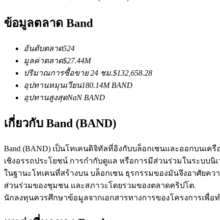
ข้อมูลตลาด Band
ฟิวเจอร์ส USDC
อันดับตลาด
524
ฟิวเจอร์สที่ใช้ USDC เป็นหลักประกัน
มูลค่าตลาด
$
27.44M
ปริมาณการซื้อขาย 24 ชม.
$
132,658.28
อุปทานหมุนเวียน
180.14M
BAND
อุปทานสูงสุด
NaN
BAND
เกี่ยวกับ Band (BAND)
Band (BAND) เป็นโทเคนดิจิทัลที่อิงกับบล็อกเชนและออกบนเค
เชิงอรรถประโยชน์ การกำกับดูแล หรือการมีส่วนร่วมในระบบนิเว
คัดลอกการซื้อขาย
ในฐานะโทเคนที่สร้างบน บล็อกเชน ธุรกรรมของมันจึงอาศัยคว
เข้าร่วมกับเทรดเดอร์ชั้นนำ
ส่วนร่วมของชุมชน และสภาวะโดยรวมของตลาดคริปโต.
นักลงทุนควรศึกษาข้อมูลจากเอกสารทางการของโครงการเพื่อทำควา