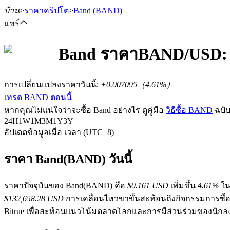
บ้าน
>
ราคาคริปโต
>
Band
(BAND)
แชร์
Band
ราคา
BAND
/USD:
ฟิวเจอร์ส
การเปลี่ยนแปลงราคาวันนี้
:
+0.007095
（
4.61
%）
เทรด BAND ตอนนี้
หากคุณไม่แน่ใจว่าจะซื้อ Band อย่างไร ดูคู่มือ
วิธีซื้อ BAND
ฉบับ
24H
1W
1M
3M
1Y
3Y
อัปเดตข้อมูลเมื่อ เวลา (UTC+8)
ราคา Band(BAND) วันนี้
ฟิวเจอร์ส USDT
ราคาปัจจุบันของ Band(BAND) คือ
$0.161 USD
เพิ่มขึ้น
4.61%
ในช
$132,658.28 USD
การเคลื่อนไหวขาขึ้นสะท้อนถึงกิจกรรมการซื้
ฟิวเจอร์สที่ใช้ USDT เป็นหลักประกัน
Bitrue เพื่อสะท้อนแนวโน้มตลาดโลกและการมีส่วนร่วมของนักล