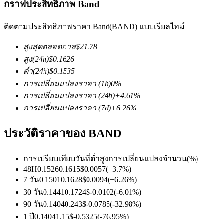
กราฟประสิทธิภาพ Band
ติดตามประสิทธิภาพราคา Band(BAND) แบบเรียลไทม์
สูงสุดตลอดกาล
$
21.78
สูง
(24h)
$
0.1626
ต่ำ
(24h)
$
0.1535
ฟิวเจอร์ส COIN-M
การเปลี่ยนแปลงราคา
(1h)
0
%
การเปลี่ยนแปลงราคา
(24h)
+
4.61
%
ฟิวเจอร์สสกุลเงินดิจิทัล
การเปลี่ยนแปลงราคา
(7d)
+
6.26
%
ประวัติราคาของ BAND
TradFi
อนุพันธ์ของหุ้น ฟอเร็กซ์ โลหะมีค่า และสินค้าโภคภัณฑ์
การเปรียบเทียบวันที่
ต่ำ
สูง
การเปลี่ยนแปลงจำนวน
(%)
48H
0.1526
0.1615
$
0.0057
(
+
3.7
%)
7 วัน
0.1501
0.1628
$
0.0094
(
+
6.26
%)
30 วัน
0.1441
0.1724
$
-0.0102
(
-6.01
%)
90 วัน
0.1404
0.243
$
-0.0785
(
-32.98
%)
1 ปี
0.1404
1.15
$
-0.5325
(
-76.95
%)