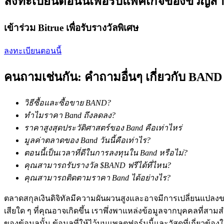
ลงทะเบียนตอนนี้เพื่อรับแพ็คเกจของขวัญสำ
Launchpool
เข้าร่วม Bitrue เพื่อรับรางวัลพิเศษ
การเซ้งแบบยืดหยุ่นเพื่อรับโทเคนยอดนิยม
ลงทะเบียนตอนนี้
คนถามเช่นกัน: คำถามอื่นๆ เกี่ยวกับ BAND
วิธีซื้อและซื้อขาย BAND?
ทำไมราคา Band ถึงลดลง?
ราคาสูงสุดประวัติศาสตร์ของ Band คือเท่าไหร่
การล็อค BTR
มูลค่าตลาดของ Band วันนี้คือเท่าไร?
ตอนนี้เป็นเวลาที่ดีในการลงทุนใน Band หรือไม่?
การลงทุนพิเศษสำหรับผู้ถือ BTR
คุณสามารถรับรางวัล $BAND ฟรีได้ที่ไหน?
คุณสามารถติดตามราคา Band ได้อย่างไร?
ตลาดสกุลเงินดิจิทัลมีความผันผวนสูงและอาจมีการเปลี่ยนแปลงขอ
เสียใด ๆ ที่คุณอาจเกิดขึ้น เราพึ่งพาแหล่งข้อมูลจากบุคคลที่สามสำ
ของข้อมูลนั้น ข้อมูลที่ให้ไว้บนแพลตฟอร์มนี้และวัสดุที่เกี่ยวข้