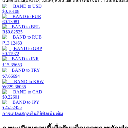
แปลง Band(BAND) เป็นสกุลเงิน fiat หลักโดยใช้อัตราแลกเปลี่ยน
รับรางวัลการแข่งขันทุกวัน
BAND
to
USD
$
0.16108
BAND
to
EUR
€
0.13981
BAND
to
BRL
R$
0.82525
BAND
to
RUB
₽
13.12463
BAND
to
GBP
£
0.11972
BAND
to
INR
การปักหลัก
₹
15.35653
BAND
to
TRY
₺
7.66694
ผลตอบแทนสูงและเข้าถึงได้ทันที
BAND
to
KRW
₩
229.36035
BAND
to
CAD
$
0.22601
BAND
to
JPY
¥
25.52455
การแปลงสกุลเงินดิจิทัลเพิ่มเติม