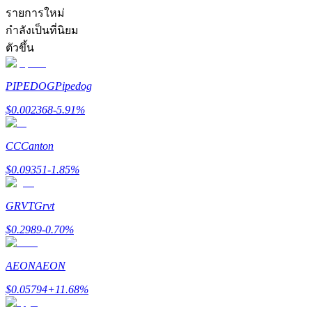
เชิญเพื่อนเพื่อรับรางวัลเงินสด
รายการใหม่
กำลังเป็นที่นิยม
BTC Welcome Rewards
ตัวขึ้น
PIPEDOG
Pipedog
$
0.002368
-5.91
%
CC
Canton
$
0.09351
-1.85
%
BTC Welcome Rewards
GRVT
Grvt
Deposit & Trade BTC to Share 25000 USDT prize pool!
$
0.2989
-0.70
%
AEON
AEON
Deposit CASHCAT & Win
$
0.05794
+
11.68
%
Share 500000 CASHCAT prize pool