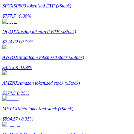
SPYX
SP500 tokenized ETF (xStock)
$
777.7
+
0.09
%
Exclusive for BitMart Users
QQQX
Nasdaq tokenized ETF (xStock)
Register & Trade to Win 500,000 USDT
$
724.82
+
0.19
%
AVGOX
Broadcom tokenized stock (xStock)
Precious Metals Trading Carnival
$
421.68
-0.98
%
Trade Gold & Silver · 33,333 USDT Bonus
AMZNX
Amazon tokenized stock (xStock)
$
274.5
-0.25
%
USDT New User Exclusive 10% APR
USDT Flexible Staking | Daily Rewards
METAX
Meta tokenized stock (xStock)
$
594.57
+
0.35
%
BTC New User Exclusive: 6.5% APR