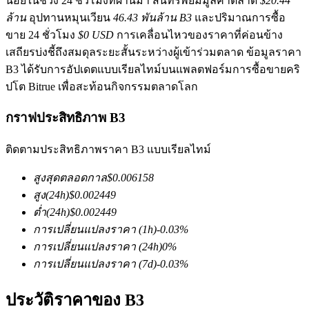
น้อยในช่วง 24 ชั่วโมงที่ผ่านมา สินทรัพย์มีมูลค่าตลาด
$20.44
ล้าน
อุปทานหมุนเวียน
46.43 พันล้าน B3
และปริมาณการซื้อ
ขาย 24 ชั่วโมง
$0 USD
การเคลื่อนไหวของราคาที่ค่อนข้าง
เสถียรบ่งชี้ถึงสมดุลระยะสั้นระหว่างผู้เข้าร่วมตลาด ข้อมูลราคา
B3 ได้รับการอัปเดตแบบเรียลไทม์บนแพลตฟอร์มการซื้อขายคริ
ปโต Bitrue เพื่อสะท้อนกิจกรรมตลาดโลก
ฟิวเจอร์ส COIN-M
กราฟประสิทธิภาพ B3
ฟิวเจอร์สสกุลเงินดิจิทัล
ติดตามประสิทธิภาพราคา B3 แบบเรียลไทม์
สูงสุดตลอดกาล
$
0.006158
TradFi
สูง
(24h)
$
0.002449
ต่ำ
(24h)
$
0.002449
อนุพันธ์ของหุ้น ฟอเร็กซ์ โลหะมีค่า และสินค้าโภคภัณฑ์
การเปลี่ยนแปลงราคา
(1h)
-0.03
%
การเปลี่ยนแปลงราคา
(24h)
0
%
การเปลี่ยนแปลงราคา
(7d)
-0.03
%
ประวัติราคาของ B3