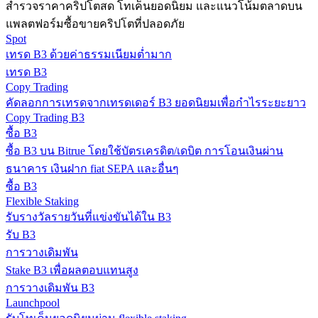
สำรวจราคาคริปโตสด โทเค็นยอดนิยม และแนวโน้มตลาดบน
กลยุทธ์การซื้อขาย
แพลตฟอร์มซื้อขายคริปโตที่ปลอดภัย
Spot
เรียนรู้วิธีการรักษาผลกำไร
เทรด B3 ด้วยค่าธรรมเนียมต่ำมาก
เทรด B3
Copy Trading
คัดลอกการเทรดจากเทรดเดอร์ B3 ยอดนิยมเพื่อกำไรระยะยาว
Copy Trading B3
ซื้อ B3
ซื้อ B3 บน Bitrue โดยใช้บัตรเครดิต/เดบิต การโอนเงินผ่าน
ได้รับ
ธนาคาร เงินฝาก fiat SEPA และอื่นๆ
ซื้อ B3
Flexible Staking
รับรางวัลรายวันที่แข่งขันได้ใน B3
รับ B3
การวางเดิมพัน
Stake B3 เพื่อผลตอบแทนสูง
การวางเดิมพัน B3
Launchpool
พาวเวอร์พิกกี้