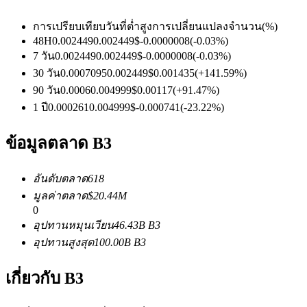
การเปรียบเทียบวันที่
ต่ำ
สูง
การเปลี่ยนแปลงจำนวน
(%)
48H
0.002449
0.002449
$
-0.0000008
(
-0.03
%)
7 วัน
0.002449
0.002449
$
-0.0000008
(
-0.03
%)
ฟิวเจอร์ส USDC
30 วัน
0.0007095
0.002449
$
0.001435
(
+
141.59
%)
ฟิวเจอร์สที่ใช้ USDC เป็นหลักประกัน
90 วัน
0.0006
0.004999
$
0.00117
(
+
91.47
%)
1 ปี
0.000261
0.004999
$
-0.000741
(
-23.22
%)
ข้อมูลตลาด B3
อันดับตลาด
618
มูลค่าตลาด
$
20.44M
0
อุปทานหมุนเวียน
46.43B
B3
คัดลอกการซื้อขาย
อุปทานสูงสุด
100.00B
B3
เข้าร่วมกับเทรดเดอร์ชั้นนำ
เกี่ยวกับ B3