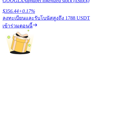
GOOGLX
Alphabet tokenized stock (xStock)
BTC Flexible Staking | Daily Rewards
$
356.44
+
0.17
%
ลงทะเบียนและรับโบนัสสูงถึง
1788 USDT
เข้าร่วมตอนนี้
กิจกรรมเพิ่มเติม
รับรางวัลและสิทธิพิเศษสุดพิเศษ
ศูนย์รางวัล
เข้าสู่ระบบ
ลงชื่อ