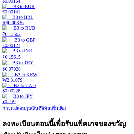
$
0.00164
B3
to
EUR
€
0.00141
Launchpool
B3
to
BRL
R$
0.00836
การเซ้งแบบยืดหยุ่นเพื่อรับโทเคนยอดนิยม
B3
to
RUB
₽
0.13502
B3
to
GBP
£
0.00121
B3
to
INR
₹
0.15615
B3
to
TRY
₺
0.07828
B3
to
KRW
₩
2.31079
B3
to
CAD
การล็อค BTR
$
0.00228
B3
to
JPY
¥
0.259
การลงทุนพิเศษสำหรับผู้ถือ BTR
การแปลงสกุลเงินดิจิทัลเพิ่มเติม
ลงทะเบียนตอนนี้เพื่อรับแพ็คเกจของขวัญ