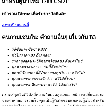
สำหรับผู้มาใหม่ 1788 USDT
เข้าร่วม Bitrue เพื่อรับรางวัลพิเศษ
ลงทะเบียนตอนนี้
เงินกู้
บริการยืมเงินที่ได้รับการสนับสนุนจาก Crypto
คนถามเช่นกัน: คำถามอื่นๆ เกี่ยวกับ B3
วิธีซื้อและซื้อขาย B3?
ทำไมราคา B3 ถึงลดลง?
ราคาสูงสุดประวัติศาสตร์ของ B3 คือเท่าไหร่
มูลค่าตลาดของ B3 วันนี้คือเท่าไร?
ตอนนี้เป็นเวลาที่ดีในการลงทุนใน B3 หรือไม่?
คุณสามารถรับรางวัล $B3 ฟรีได้ที่ไหน?
ลงทุนอัตโนมัติ
คุณสามารถติดตามราคา B3 ได้อย่างไร?
คว้าผลกำไรระยะยาวและผลประโยชน์ที่ยืดหยุ่น
ตลาดสกุลเงินดิจิทัลมีความผันผวนสูงและอาจมีการเปลี่ยนแปลง
ของราคาอย่างรวดเร็ว คุณเป็นผู้รับผิดชอบแต่เพียงผู้เดียวสำหรับ