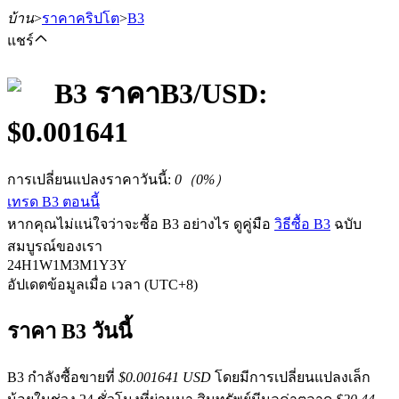
บ้าน
>
ราคาคริปโต
>
B3
แชร์
B3
ราคา
B3
/USD:
$
0.001641
ฟิวเจอร์ส
การเปลี่ยนแปลงราคาวันนี้
:
0
（
0
%）
เทรด B3 ตอนนี้
หากคุณไม่แน่ใจว่าจะซื้อ B3 อย่างไร ดูคู่มือ
วิธีซื้อ B3
ฉบับ
สมบูรณ์ของเรา
24H
1W
1M
3M
1Y
3Y
อัปเดตข้อมูลเมื่อ เวลา (UTC+8)
ฟิวเจอร์ส USDT
ราคา B3 วันนี้
ฟิวเจอร์สที่ใช้ USDT เป็นหลักประกัน
B3 กำลังซื้อขายที่
$0.001641 USD
โดยมีการเปลี่ยนแปลงเล็ก