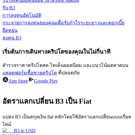
รับโทเค็นยอดนิยมผ่าน flexible staking
รับ B3
รับรางวัลการแข่งขันทุกวัน
การลงทุนอัตโนมัติ
กระจายการลงทุนของคุณเพื่อรับกำไรระยะยาวและดอกเบี้ย
ยืดหยุ่น
ลงทุน B3
เริ่มต้นการเดินทางคริปโตของคุณในไม่กี่นาที
สำรวจราคาคริปโตสด โทเค็นยอดนิยม และแนวโน้มตลาดบน
แพลตฟอร์มซื้อขายคริปโต
ที่ปลอดภัย
การปักหลัก
App Store
Google Play
ผลตอบแทนสูงและเข้าถึงได้ทันที
อัตราแลกเปลี่ยน B3 เป็น Fiat
แปลง B3 เป็นสกุลเงิน fiat หลักโดยใช้อัตราแลกเปลี่ยนแบบเรียล
ไทม์
B3
to
USD