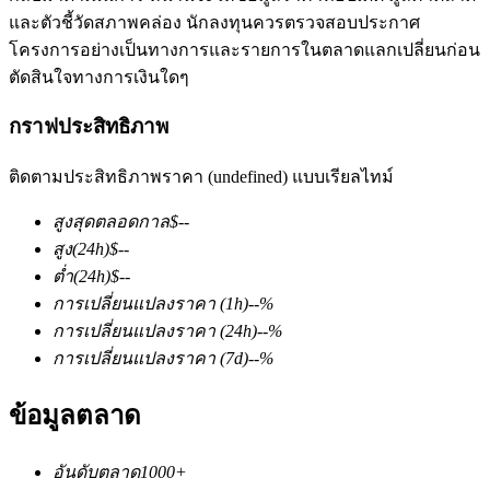
และตัวชี้วัดสภาพคล่อง นักลงทุนควรตรวจสอบประกาศ
โครงการอย่างเป็นทางการและรายการในตลาดแลกเปลี่ยนก่อน
ตัดสินใจทางการเงินใดๆ
กราฟประสิทธิภาพ
ติดตามประสิทธิภาพราคา (undefined) แบบเรียลไทม์
ฟิวเจอร์ส COIN-M
สูงสุดตลอดกาล
$
--
ฟิวเจอร์สสกุลเงินดิจิทัล
สูง
(24h)
$
--
ต่ำ
(24h)
$
--
การเปลี่ยนแปลงราคา
(1h)
--
%
TradFi
การเปลี่ยนแปลงราคา
(24h)
--
%
อนุพันธ์ของหุ้น ฟอเร็กซ์ โลหะมีค่า และสินค้าโภคภัณฑ์
การเปลี่ยนแปลงราคา
(7d)
--
%
ข้อมูลตลาด
อันดับตลาด
1000+