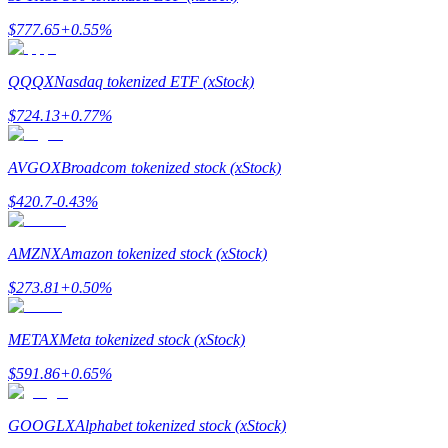
กลยุทธ์การซื้อขาย
$
777.65
+
0.55
%
เรียนรู้วิธีการรักษาผลกำไร
QQQX
Nasdaq tokenized ETF (xStock)
$
724.13
+
0.77
%
AVGOX
Broadcom tokenized stock (xStock)
$
420.7
-0.43
%
ได้รับ
AMZNX
Amazon tokenized stock (xStock)
$
273.81
+
0.50
%
METAX
Meta tokenized stock (xStock)
$
591.86
+
0.65
%
GOOGLX
Alphabet tokenized stock (xStock)
พาวเวอร์พิกกี้