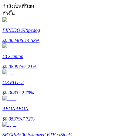
การวิเคราะห์ข้อมูลขนาดใหญ่ รวมถึงข้อมูลการค้า ฯลฯ
กำลังเป็นที่นิยม
ตัวขึ้น
PIPEDOG
Pipedog
$
0.002406
-14.58
%
CC
Canton
แนะนำ
$
0.08997
+
2.21
%
คู่มือเริ่มต้นฟิวเจอร์ส
GRVT
Grvt
$
0.3083
+
2.79
%
AEON
AEON
$
0.05379
-7.72
%
SPYX
SP500 tokenized ETF (xStock)