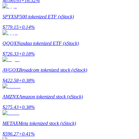
$
0.06193
+
16.32
%
Launchpool
SPYX
SP500 tokenized ETF (xStock)
$
779.15
+
0.14
%
การเซ้งแบบยืดหยุ่นเพื่อรับโทเคนยอดนิยม
QQQX
Nasdaq tokenized ETF (xStock)
$
726.33
+
0.18
%
AVGOX
Broadcom tokenized stock (xStock)
$
422.58
+
0.38
%
การล็อค BTR
AMZNX
Amazon tokenized stock (xStock)
การลงทุนพิเศษสำหรับผู้ถือ BTR
$
275.43
+
0.38
%
METAX
Meta tokenized stock (xStock)
$
596.27
+
0.41
%