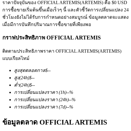
ราคาปัจจุบันของ OFFICIAL ARTEMIS(ARTEMIS) คือ $0 USD
การซื้อขายเริ่มต้นขึ้นเมื่อเร็วๆ นี้ และตัวชี้วัดการเปลี่ยนแปลง 24
ชั่วโมงยังไม่ได้รับการกำหนดอย่างสมบูรณ์ ข้อมูลตลาดจะแสดง
เมื่อมีการบันทึกปริมาณการซื้อขายที่เพียงพอ
กราฟประสิทธิภาพ OFFICIAL ARTEMIS
ฟิวเจอร์ส COIN-M
ติดตามประสิทธิภาพราคา OFFICIAL ARTEMIS(ARTEMIS)
แบบเรียลไทม์
ฟิวเจอร์สสกุลเงินดิจิทัล
สูงสุดตลอดกาล
$
--
สูง
(24h)
$
--
TradFi
ต่ำ
(24h)
$
--
การเปลี่ยนแปลงราคา
(1h)
--
%
อนุพันธ์ของหุ้น ฟอเร็กซ์ โลหะมีค่า และสินค้าโภคภัณฑ์
การเปลี่ยนแปลงราคา
(24h)
--
%
การเปลี่ยนแปลงราคา
(7d)
--
%
ข้อมูลตลาด OFFICIAL ARTEMIS