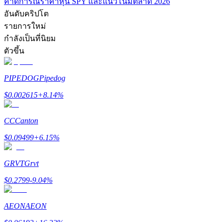
คาดการณ์ราคาหุ้น SPY และแนวโน้มตลาด 2026
อันดับคริปโต
รับรางวัลการแข่งขันทุกวัน
รายการใหม่
กำลังเป็นที่นิยม
ตัวขึ้น
PIPEDOG
Pipedog
$
0.002615
+
8.14
%
CC
Canton
การปักหลัก
$
0.09499
+
6.15
%
ผลตอบแทนสูงและเข้าถึงได้ทันที
GRVT
Grvt
$
0.2799
-9.04
%
AEON
AEON