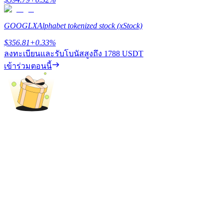
BTC Flexible Staking | Daily Rewards
GOOGLX
Alphabet tokenized stock (xStock)
$
356.81
+
0.33
%
ลงทะเบียนและรับโบนัสสูงถึง
1788 USDT
เข้าร่วมตอนนี้
กิจกรรมเพิ่มเติม
รับรางวัลและสิทธิพิเศษสุดพิเศษ
ศูนย์รางวัล
เข้าสู่ระบบ
ลงชื่อ