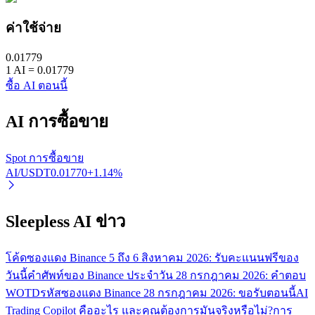
ค่าใช้จ่าย
0.01779
1
AI
=
0.01779
ซื้อ AI ตอนนี้
AI
การซื้อขาย
พันธมิตร Bitrue
มากถึง 65% คอมมิชชั่น!
Spot การซื้อขาย
AI/USDT
0.01770
+
1.14
%
Sleepless AI ข่าว
โค้ดซองแดง Binance 5 ถึง 6 สิงหาคม 2026: รับคะแนนฟรีของ
วันนี้
คำศัพท์ของ Binance ประจำวัน 28 กรกฎาคม 2026: คำตอบ
WOTD
รหัสซองแดง Binance 28 กรกฎาคม 2026: ขอรับตอนนี้
AI
การแนะนำ
Trading Copilot คืออะไร และคุณต้องการมันจริงหรือไม่?
การ