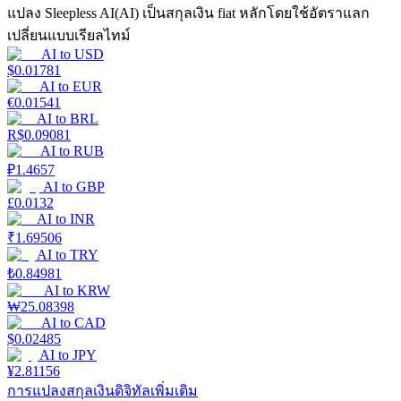
แปลง Sleepless AI(AI) เป็นสกุลเงิน fiat หลักโดยใช้อัตราแลก
เปลี่ยนแบบเรียลไทม์
Launchpool
AI
to
USD
$
0.01781
การเซ้งแบบยืดหยุ่นเพื่อรับโทเคนยอดนิยม
AI
to
EUR
€
0.01541
AI
to
BRL
R$
0.09081
AI
to
RUB
₽
1.4657
AI
to
GBP
£
0.0132
AI
to
INR
₹
1.69506
AI
to
TRY
การล็อค BTR
₺
0.84981
AI
to
KRW
การลงทุนพิเศษสำหรับผู้ถือ BTR
₩
25.08398
AI
to
CAD
$
0.02485
AI
to
JPY
¥
2.81156
การแปลงสกุลเงินดิจิทัลเพิ่มเติม