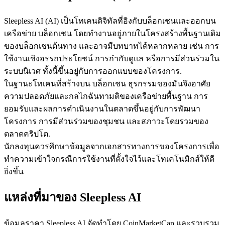
Sleepless AI (AI) เป็นโทเคนดิจิทัลที่อิงกับบล็อกเชนและออกบน
เครือข่าย บล็อกเชน โดยทำงานอยู่ภายในโครงสร้างพื้นฐานเดิม
ของบล็อกเชนต้นทาง และอาจมีบทบาทได้หลากหลาย เช่น การ
ใช้งานเชิงอรรถประโยชน์ การกำกับดูแล หรือการมีส่วนร่วมใน
เป็นเทรดเดอร์คัดลอก
ระบบนิเวศ ทั้งนี้ขึ้นอยู่กับการออกแบบของโครงการ.
ในฐานะโทเคนที่สร้างบน บล็อกเชน ธุรกรรมของมันจึงอาศัย
เพลิดเพลินกับการแบ่งปันผลกำไรและค่าคอมมิชชั่นการคัด
ความปลอดภัยและกลไกฉันทามติของเครือข่ายพื้นฐาน การ
ลอกการซื้อขาย
ยอมรับและผลการดำเนินงานในตลาดขึ้นอยู่กับการพัฒนา
โครงการ การมีส่วนร่วมของชุมชน และสภาวะโดยรวมของ
ตลาดคริปโต.
นักลงทุนควรศึกษาข้อมูลจากเอกสารทางการของโครงการเพื่อ
ทำความเข้าใจกรณีการใช้งานที่ตั้งใจไว้และโทเคโนมิกส์ให้ดี
ยิ่งขึ้น
แหล่งที่มาของ Sleepless AI
ข้อมูล
ข้อมูลราคา Sleepless AI จัดทำโดย CoinMarketCap และรวบรวม