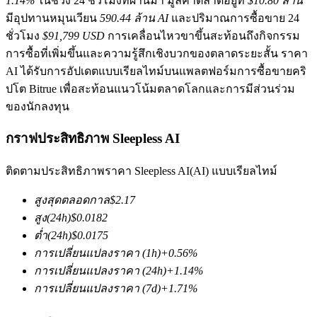
1.14%
ในช่วง 24 ชั่วโมงที่ผ่านมา มูลค่าตลาดอยู่ที่
$10.80 ล้าน
มีอุปทานหมุนเวียน
590.44 ล้าน AI
และปริมาณการซื้อขาย 24
ชั่วโมง
$91,799 USD
การเคลื่อนไหวขาขึ้นสะท้อนถึงกิจกรรม
การซื้อที่เพิ่มขึ้นและความรู้สึกเชิงบวกของตลาดระยะสั้น ราคา
AI ได้รับการอัปเดตแบบเรียลไทม์บนแพลตฟอร์มการซื้อขายคริ
ปโต Bitrue เพื่อสะท้อนแนวโน้มตลาดโลกและการมีส่วนร่วม
ของนักลงทุน
ฟิวเจอร์ส COIN-M
กราฟประสิทธิภาพ Sleepless AI
ฟิวเจอร์สสกุลเงินดิจิทัล
ติดตามประสิทธิภาพราคา Sleepless AI(AI) แบบเรียลไทม์
TradFi
สูงสุดตลอดกาล
$
2.17
สูง
(24h)
$
0.0182
อนุพันธ์ของหุ้น ฟอเร็กซ์ โลหะมีค่า และสินค้าโภคภัณฑ์
ต่ำ
(24h)
$
0.0175
การเปลี่ยนแปลงราคา
(1h)
+
0.56
%
การเปลี่ยนแปลงราคา
(24h)
+
1.14
%
การเปลี่ยนแปลงราคา
(7d)
+
1.71
%