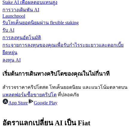
Stake AI เพื่อผลตอบแทนสูง
การวางเดิมพัน AI
รับรางวัลการแข่งขันทุกวัน
Launchpool
รับโทเค็นยอดนิยมผ่าน flexible staking
รับ AI
การลงทุนอัตโนมัติ
กระจายการลงทุนของคุณเพื่อรับกำไรระยะยาวและดอกเบี้ย
ยืดหยุ่น
ลงทุน AI
เริ่มต้นการเดินทางคริปโตของคุณในไม่กี่นาที
การปักหลัก
สำรวจราคาคริปโตสด โทเค็นยอดนิยม และแนวโน้มตลาดบน
ผลตอบแทนสูงและเข้าถึงได้ทันที
แพลตฟอร์มซื้อขายคริปโต
ที่ปลอดภัย
App Store
Google Play
อัตราแลกเปลี่ยน AI เป็น Fiat