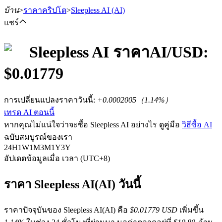
บ้าน
>
ราคาคริปโต
>
Sleepless AI
(AI)
แชร์
Sleepless AI
ราคา
AI
/USD:
$
0.01779
ฟิวเจอร์ส
การเปลี่ยนแปลงราคาวันนี้
:
+0.0002005
（
1.14
%）
เทรด AI ตอนนี้
หากคุณไม่แน่ใจว่าจะซื้อ Sleepless AI อย่างไร ดูคู่มือ
วิธีซื้อ AI
ฉบับสมบูรณ์ของเรา
24H
1W
1M
3M
1Y
3Y
อัปเดตข้อมูลเมื่อ เวลา (UTC+8)
ฟิวเจอร์ส USDT
ราคา Sleepless AI(AI) วันนี้
ฟิวเจอร์สที่ใช้ USDT เป็นหลักประกัน
ราคาปัจจุบันของ Sleepless AI(AI) คือ
$0.01779 USD
เพิ่มขึ้น