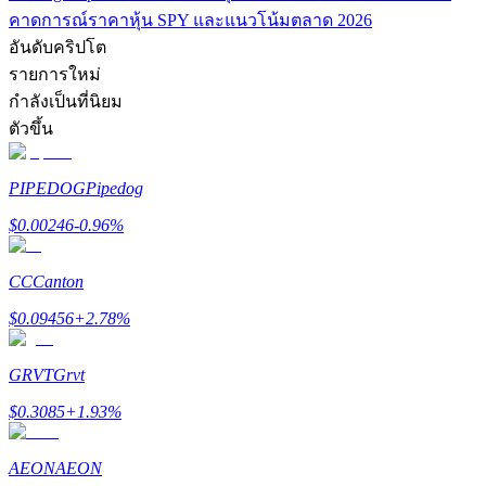
เชิญเพื่อนเพื่อรับรางวัลเงินสด
คาดการณ์ราคาหุ้น SPY และแนวโน้มตลาด 2026
อันดับคริปโต
BTC Welcome Rewards
รายการใหม่
กำลังเป็นที่นิยม
ตัวขึ้น
PIPEDOG
Pipedog
$
0.00246
-0.96
%
CC
Canton
BTC Welcome Rewards
$
0.09456
+
2.78
%
Deposit & Trade BTC to Share 25000 USDT prize pool!
GRVT
Grvt
$
0.3085
+
1.93
%
Deposit CASHCAT & Win
AEON
AEON
Share 500000 CASHCAT prize pool