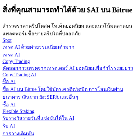
กลยุทธ์การซื้อขาย
สิ่งที่คุณสามารถทำได้ด้วย $AI บน Bitrue
เรียนรู้วิธีการรักษาผลกำไร
สำรวจราคาคริปโตสด โทเค็นยอดนิยม และแนวโน้มตลาดบน
แพลตฟอร์มซื้อขายคริปโตที่ปลอดภัย
Spot
เทรด AI ด้วยค่าธรรมเนียมต่ำมาก
เทรด AI
Copy Trading
คัดลอกการเทรดจากเทรดเดอร์ AI ยอดนิยมเพื่อกำไรระยะยาว
ได้รับ
Copy Trading AI
ซื้อ AI
ซื้อ AI บน Bitrue โดยใช้บัตรเครดิต/เดบิต การโอนเงินผ่าน
ธนาคาร เงินฝาก fiat SEPA และอื่นๆ
ซื้อ AI
Flexible Staking
รับรางวัลรายวันที่แข่งขันได้ใน AI
รับ AI
การวางเดิมพัน
พาวเวอร์พิกกี้