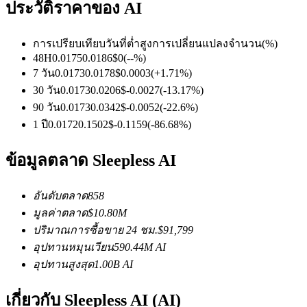
ประวัติราคาของ AI
การเปรียบเทียบวันที่
ต่ำ
สูง
การเปลี่ยนแปลงจำนวน
(%)
ฟิวเจอร์ส USDC
48H
0.0175
0.0186
$
0
(
--
%)
7 วัน
0.0173
0.0178
$
0.0003
(
+
1.71
%)
ฟิวเจอร์สที่ใช้ USDC เป็นหลักประกัน
30 วัน
0.0173
0.0206
$
-0.0027
(
-13.17
%)
90 วัน
0.0173
0.0342
$
-0.0052
(
-22.6
%)
1 ปี
0.0172
0.1502
$
-0.1159
(
-86.68
%)
ข้อมูลตลาด Sleepless AI
อันดับตลาด
858
มูลค่าตลาด
$
10.80M
คัดลอกการซื้อขาย
ปริมาณการซื้อขาย 24 ชม.
$
91,799
อุปทานหมุนเวียน
590.44M
AI
เข้าร่วมกับเทรดเดอร์ชั้นนำ
อุปทานสูงสุด
1.00B
AI
เกี่ยวกับ Sleepless AI (AI)