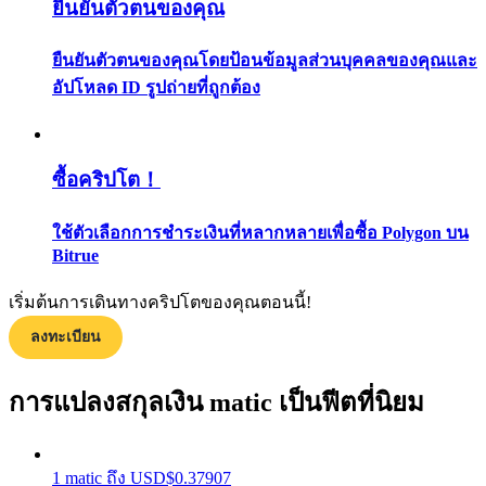
ยืนยันตัวตนของคุณ
กลยุทธ์การซื้อขาย
ยืนยันตัวตนของคุณโดยป้อนข้อมูลส่วนบุคคลของคุณและ
เรียนรู้วิธีการรักษาผลกำไร
อัปโหลด ID รูปถ่ายที่ถูกต้อง
ซื้อคริปโต！
ใช้ตัวเลือกการชำระเงินที่หลากหลายเพื่อซื้อ Polygon บน
Bitrue
ได้รับ
เริ่มต้นการเดินทางคริปโตของคุณตอนนี้!
ลงทะเบียน
การแปลงสกุลเงิน matic เป็นฟีตที่นิยม
1
matic
ถึง
USD
$
0.37907
พาวเวอร์พิกกี้