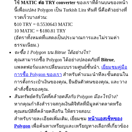
ใช้
MATIC ต่อ TRY converter
ของเราที่ด้านบนของหน้า
นี้เพื่อแปลง Polygon เป็น Turkish Lira ทันที นี่คือตัวอย่างที่
รวดเร็วบางส่วน:
₺10 TRY = 0.5530643 MATIC
Exclusive for BitMart Users
10 MATIC = ₺180.81 TRY
Register & Trade to Win 500,000 USDT
(อัตราทั้งหมดที่แสดงเป็นประมาณการและไม่รวมค่า
ธรรมเนียม.)
จะซื้อ 1 Polygon บน Bitrue ได้อย่างไร?
คุณสามารถซื้อ Polygon ได้อย่างปลอดภัยที่
Bitrue
,
Precious Metals Trading Carnival
แพลตฟอร์มแลกเปลี่ยนแบบรวมศูนย์ชั้นนำ.
เยี่ยมชมคู่มือ
Trade Gold & Silver · 33,333 USDT Bonus
การซื้อ Polygon ของเรา
สำหรับคำแนะนำทีละขั้นตอนใน
การตั้งกระเป๋าเงินของคุณ, ยืนยันตัวตนของคุณ, และวาง
คำสั่งซื้อของคุณ.
USDT New User Exclusive 10% APR
สินทรัพย์คริปโตที่คล้ายคลึงกับ Polygon มีอะไรบ้าง?
หากคุณกำลังสำรวจสกุลเงินดิจิทัลที่มีมูลค่าตลาดหรือ
USDT Flexible Staking | Daily Rewards
คุณสมบัติที่คล้ายคลึงกัน ให้ตรวจสอบ:
สำหรับรายละเอียดเพิ่มเติม, เยี่ยมชม
หน้าแอสเซ็ทของ
Polygon
เพื่อค้นหาเหรียญและเหรียญทางเลือกที่เกี่ยวข้อง
BTC New User Exclusive: 6.5% APR