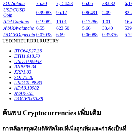
SOL
Solana
75.20
7,154.53
65.05
383.32
6,1
USDC
USD
0.99983
95.12
0.86491
5.09
82.
Coin
ADA
Cardano
0.19982
19.01
0.17286
1.01
16.
AVAX
Avalanche
6.55
623.50
5.66
33.40
539
เงินกู้
DOGE
Dogecoin
0.07038
6.69
0.06088
0.35876
5.7
USD
INR
EUR
BRL
RUB
TRY
บริการยืมเงินที่ได้รับการสนับสนุนจาก Crypto
BTC
64,927.36
ETH
1,918.70
USDT
0.99933
BNB
595.34
XRP
1.03
SOL
75.20
USDC
0.99983
ADA
0.19982
AVAX
6.55
DOGE
0.07038
ลงทุนอัตโนมัติ
ค้นพบ Cryptocurrencies เพิ่มเติม
คว้าผลกำไรระยะยาวและผลประโยชน์ที่ยืดหยุ่น
การเลือกสกุลเงินดิจิทัลใหม่ที่เพิ่งถูกเพิ่มและกำลังเป็นที่