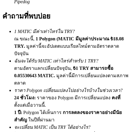
Pipedog
เชิญเพื่อนเพื่อรับรางวัลเงินสด
คำถามที่พบบ่อย
BTC Welcome Rewards
1 MATIC มีค่าเท่าไหร่ใน TRY?
ณ ขณะนี้,
1 Polygon (MATIC มีมูลค่าประมาณ ₺18.08
TRY.
มูลค่านี้จะอัปเดตแบบเรียลไทม์ตามอัตราตลาด
ปัจจุบัน
ฉันจะได้รับ MATIC เท่าไหร่สำหรับ 1 TRY?
ตามอัตราแลกเปลี่ยนปัจจุบัน,
₺1 TRY สามารถซื้อ
0.05530643 MATIC.
มูลค่านี้มีการเปลี่ยนแปลงตามสภาพ
ตลาด
BTC Welcome Rewards
ราคา Polygon เปลี่ยนแปลงไปอย่างไรบ้างในช่วงเวลา?
Deposit & Trade BTC to Share 25000 USDT prize pool!
24 ชั่วโมง:
ราคาของ Polygon มีการเปลี่ยนแปลง
คงที่
ตั้งแต่เมื่อวานนี้.
1 ปี:
Polygon ได้เห็นการ
การลดลงของราคาอย่างมีนัย
สำคัญ
ในปีที่ผ่านมา
Deposit CASHCAT & Win
จะเปลี่ยน MATIC เป็น TRY ได้อย่างไร?
Share 500000 CASHCAT prize pool