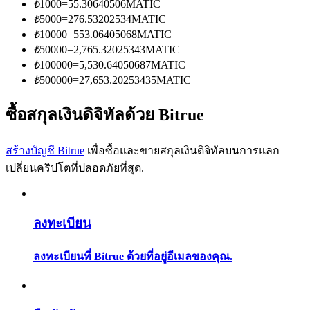
₺
1000
=
55.30640506
MATIC
การวิเคราะห์ข้อมูลขนาดใหญ่ รวมถึงข้อมูลการค้า ฯลฯ
₺
5000
=
276.53202534
MATIC
₺
10000
=
553.06405068
MATIC
₺
50000
=
2,765.32025343
MATIC
₺
100000
=
5,530.64050687
MATIC
₺
500000
=
27,653.20253435
MATIC
ซื้อสกุลเงินดิจิทัลด้วย Bitrue
สร้างบัญชี Bitrue
เพื่อซื้อและขายสกุลเงินดิจิทัลบนการแลก
แนะนำ
เปลี่ยนคริปโตที่ปลอดภัยที่สุด.
คู่มือเริ่มต้นฟิวเจอร์ส
ลงทะเบียน
ลงทะเบียนที่ Bitrue ด้วยที่อยู่อีเมลของคุณ.