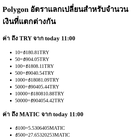
Polygon อัตราแลกเปลี่ยนสำหรับจำนวน
เงินที่แตกต่างกัน
ค่า ถึง TRY จาก today 11:00
เป็นเทรดเดอร์คัดลอก
10
=
₺
180.81
TRY
เพลิดเพลินกับการแบ่งปันผลกำไรและค่าคอมมิชชั่นการคัด
50
=
₺
904.05
TRY
ลอกการซื้อขาย
100
=
₺
1808.11
TRY
500
=
₺
9040.54
TRY
1000
=
₺
18081.09
TRY
5000
=
₺
90405.44
TRY
10000
=
₺
180810.88
TRY
50000
=
₺
904054.42
TRY
ค่า ถึง MATIC จาก today 11:00
₺
100
=
5.5306405
MATIC
ข้อมูล
₺
500
=
27.65320253
MATIC