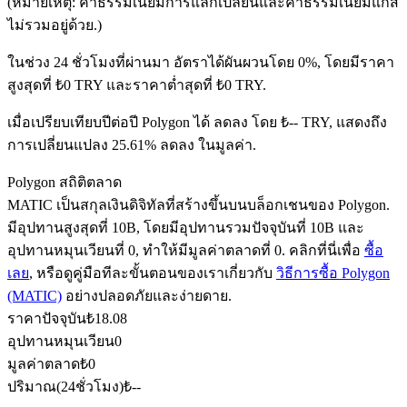
(หมายเหตุ: ค่าธรรมเนียมการแลกเปลี่ยนและค่าธรรมเนียมแก๊ส
ไม่รวมอยู่ด้วย.)
ในช่วง 24 ชั่วโมงที่ผ่านมา อัตราได้ผันผวนโดย 0%, โดยมีราคา
ฟิวเจอร์ส USDC
สูงสุดที่ ₺0 TRY และราคาต่ำสุดที่ ₺0 TRY.
ฟิวเจอร์สที่ใช้ USDC เป็นหลักประกัน
เมื่อเปรียบเทียบปีต่อปี Polygon ได้ ลดลง โดย ₺-- TRY, แสดงถึง
การเปลี่ยนแปลง 25.61% ลดลง ในมูลค่า.
Polygon สถิติตลาด
MATIC เป็นสกุลเงินดิจิทัลที่สร้างขึ้นบนบล็อกเชนของ Polygon.
มีอุปทานสูงสุดที่ 10B, โดยมีอุปทานรวมปัจจุบันที่ 10B และ
อุปทานหมุนเวียนที่ 0, ทำให้มีมูลค่าตลาดที่ 0. คลิกที่นี่เพื่อ
ซื้อ
เลย
, หรือดูคู่มือทีละขั้นตอนของเราเกี่ยวกับ
วิธีการซื้อ Polygon
(MATIC)
อย่างปลอดภัยและง่ายดาย.
คัดลอกการซื้อขาย
ราคาปัจจุบัน
₺
18.08
เข้าร่วมกับเทรดเดอร์ชั้นนำ
อุปทานหมุนเวียน
0
มูลค่าตลาด
₺
0
ปริมาณ(24ชั่วโมง)
₺
--