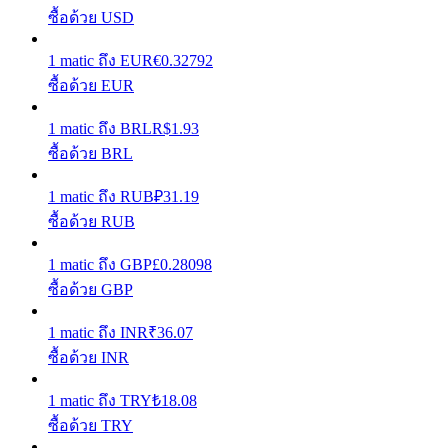
ซื้อด้วย USD
รับรางวัลการแข่งขันทุกวัน
1
matic
ถึง
EUR
€
0.32792
ซื้อด้วย EUR
1
matic
ถึง
BRL
R$
1.93
ซื้อด้วย BRL
1
matic
ถึง
RUB
₽
31.19
ซื้อด้วย RUB
การปักหลัก
1
matic
ถึง
GBP
£
0.28098
ซื้อด้วย GBP
ผลตอบแทนสูงและเข้าถึงได้ทันที
1
matic
ถึง
INR
₹
36.07
ซื้อด้วย INR
1
matic
ถึง
TRY
₺
18.08
ซื้อด้วย TRY