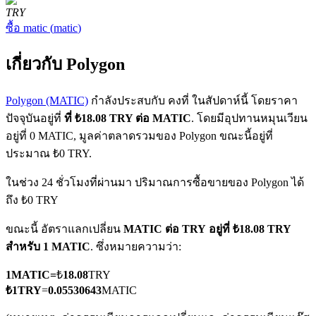
TRY
ซื้อ
matic
(
matic
)
เกี่ยวกับ Polygon
Polygon (MATIC)
กำลังประสบกับ คงที่ ในสัปดาห์นี้ โดยราคา
ฟิวเจอร์ส COIN-M
ปัจจุบันอยู่ที่
ที่ ₺18.08 TRY ต่อ MATIC
. โดยมีอุปทานหมุนเวียน
อยู่ที่ 0 MATIC, มูลค่าตลาดรวมของ Polygon ขณะนี้อยู่ที่
ฟิวเจอร์สสกุลเงินดิจิทัล
ประมาณ ₺0 TRY.
ในช่วง 24 ชั่วโมงที่ผ่านมา ปริมาณการซื้อขายของ Polygon ได้
TradFi
ถึง ₺0 TRY
อนุพันธ์ของหุ้น ฟอเร็กซ์ โลหะมีค่า และสินค้าโภคภัณฑ์
ขณะนี้ อัตราแลกเปลี่ยน
MATIC ต่อ TRY
อยู่ที่ ₺18.08 TRY
สำหรับ 1 MATIC
. ซึ่งหมายความว่า:
1
MATIC
=
₺
18.08
TRY
₺
1
TRY
=
0.05530643
MATIC