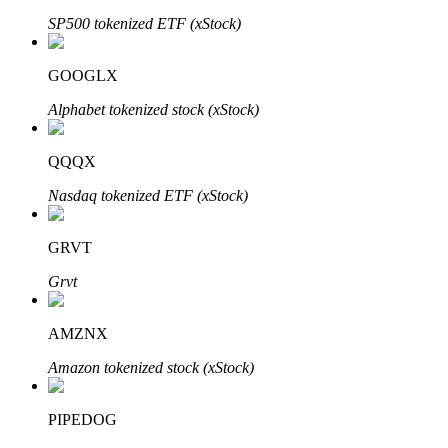
SP500 tokenized ETF (xStock)
GOOGLX
Alphabet tokenized stock (xStock)
QQQX
พันธมิตร Bitrue
Nasdaq tokenized ETF (xStock)
มากถึง 65% คอมมิชชั่น!
GRVT
Grvt
AMZNX
Amazon tokenized stock (xStock)
PIPEDOG
การแนะนำ