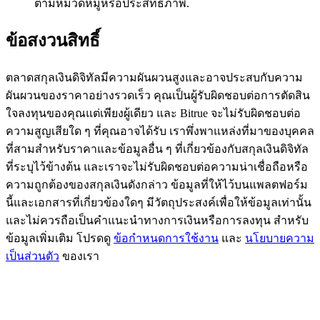
ตามหมวดหมู่หรือประสิทธิภาพ.
BTC Flexible Staking | Daily Rewards
ข้อสงวนสิทธิ์
ตลาดสกุลเงินดิจิทัลมีความผันผวนสูงและอาจประสบกับความ
ผันผวนของราคาอย่างรวดเร็ว คุณเป็นผู้รับผิดชอบต่อการตัดสิน
ใจลงทุนของคุณแต่เพียงผู้เดียว และ Bitrue จะไม่รับผิดชอบต่อ
ความสูญเสียใด ๆ ที่คุณอาจได้รับ เราพึ่งพาแหล่งที่มาของบุคคล
ที่สามสำหรับราคาและข้อมูลอื่น ๆ ที่เกี่ยวข้องกับสกุลเงินดิจิทัล
ที่ระบุไว้ข้างต้น และเราจะไม่รับผิดชอบต่อความน่าเชื่อถือหรือ
กิจกรรมเพิ่มเติม
ความถูกต้องของสกุลเงินดังกล่าว ข้อมูลที่ให้ไว้บนแพลตฟอร์ม
รับรางวัลและสิทธิพิเศษสุดพิเศษ
นี้และเอกสารที่เกี่ยวข้องใดๆ มีวัตถุประสงค์เพื่อให้ข้อมูลเท่านั้น
และไม่ควรถือเป็นคำแนะนำทางการเงินหรือการลงทุน สำหรับ
ศูนย์รางวัล
ข้อมูลเพิ่มเติม โปรดดู
ข้อกำหนดการใช้งาน
และ
นโยบายความ
เป็นส่วนตัว
ของเรา
เข้าสู่ระบบ
ลงชื่อ