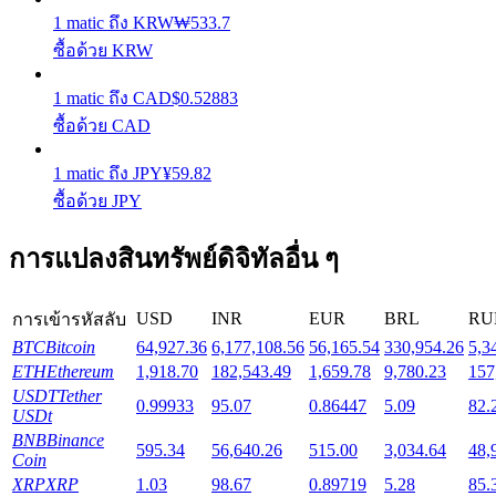
1
matic
ถึง
KRW
₩
533.7
ซื้อด้วย KRW
Launchpool
1
matic
ถึง
CAD
$
0.52883
การเซ้งแบบยืดหยุ่นเพื่อรับโทเคนยอดนิยม
ซื้อด้วย CAD
1
matic
ถึง
JPY
¥
59.82
ซื้อด้วย JPY
การแปลงสินทรัพย์ดิจิทัลอื่น ๆ
USD
INR
EUR
BRL
RU
การเข้ารหัสลับ
การล็อค BTR
BTC
Bitcoin
64,927.36
6,177,108.56
56,165.54
330,954.26
5,3
ETH
Ethereum
1,918.70
182,543.49
1,659.78
9,780.23
157
การลงทุนพิเศษสำหรับผู้ถือ BTR
USDT
Tether
0.99933
95.07
0.86447
5.09
82.
USDt
BNB
Binance
595.34
56,640.26
515.00
3,034.64
48,
Coin
XRP
XRP
1.03
98.67
0.89719
5.28
85.