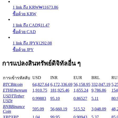
1
link
ถึง
KRW
₩
11673.86
Launchpool
ซื้อด้วย KRW
การเซ้งแบบยืดหยุ่นเพื่อรับโทเคนยอดนิยม
1
link
ถึง
CAD
$
11.47
ซื้อด้วย CAD
1
link
ถึง
JPY
¥
1292.08
ซื้อด้วย JPY
การแปลงสินทรัพย์ดิจิทัลอื่น ๆ
USD
INR
EUR
BRL
RU
การเข้ารหัสลับ
การล็อค BTR
BTC
Bitcoin
64,827.64
6,172,336.69
56,158.95
332,047.19
5,2
การลงทุนพิเศษสำหรับผู้ถือ BTR
ETH
Ethereum
1,910.75
181,925.46
1,655.24
9,786.86
154
USDT
Tether
0.99883
95.10
0.86527
5.11
80.
USDt
BNB
Binance
595.09
56,660.19
515.52
3,048.09
48,
Coin
XRP
XRP
1.04
99.95
0.90943
5.37
85.