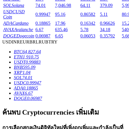
SOL
Solana
74.01
7,046.98
64.11
379.09
5,9
USDC
USD
0.99947
95.16
0.86582
5.11
80.
Coin
ADA
Cardano
0.18865
17.96
0.16342
0.96626
15.
AVAX
Avalanche
6.67
635.46
5.78
34.18
540
เงินกู้
DOGE
Dogecoin
0.06987
6.65
0.06053
0.35792
5.6
USD
INR
EUR
BRL
RUB
TRY
บริการยืมเงินที่ได้รับการสนับสนุนจาก Crypto
BTC
64,827.64
ETH
1,910.75
USDT
0.99883
BNB
595.09
XRP
1.04
SOL
74.01
USDC
0.99947
ADA
0.18865
AVAX
6.67
DOGE
0.06987
ลงทุนอัตโนมัติ
ค้นพบ Cryptocurrencies เพิ่มเติม
คว้าผลกำไรระยะยาวและผลประโยชน์ที่ยืดหยุ่น
การเลือกสกุลเงินดิจิทัลใหม่ที่เพิ่งถูกเพิ่มและกำลังเป็นที่