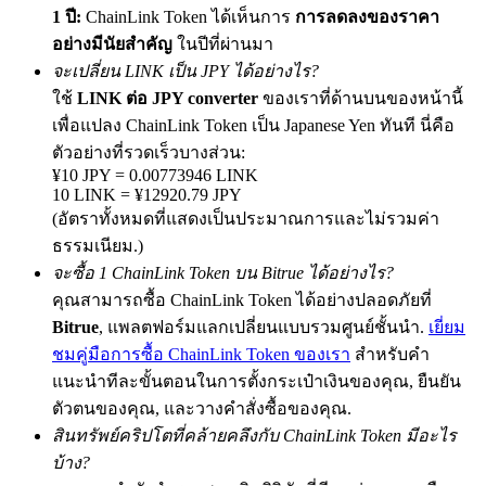
1 ปี:
ChainLink Token ได้เห็นการ
การลดลงของราคา
อย่างมีนัยสำคัญ
ในปีที่ผ่านมา
จะเปลี่ยน LINK เป็น JPY ได้อย่างไร?
Precious Metals Trading Carnival
ใช้
LINK ต่อ JPY converter
ของเราที่ด้านบนของหน้านี้
เพื่อแปลง ChainLink Token เป็น Japanese Yen ทันที นี่คือ
Trade Gold & Silver · 33,333 USDT Bonus
ตัวอย่างที่รวดเร็วบางส่วน:
¥10 JPY = 0.00773946 LINK
10 LINK = ¥12920.79 JPY
(อัตราทั้งหมดที่แสดงเป็นประมาณการและไม่รวมค่า
USDT New User Exclusive 10% APR
ธรรมเนียม.)
USDT Flexible Staking | Daily Rewards
จะซื้อ 1 ChainLink Token บน Bitrue ได้อย่างไร?
คุณสามารถซื้อ ChainLink Token ได้อย่างปลอดภัยที่
Bitrue
, แพลตฟอร์มแลกเปลี่ยนแบบรวมศูนย์ชั้นนำ.
เยี่ยม
New Listing Futures Fest
ชมคู่มือการซื้อ ChainLink Token ของเรา
สำหรับคำ
แนะนำทีละขั้นตอนในการตั้งกระเป๋าเงินของคุณ, ยืนยัน
Trade New Futures, Win 200,000 USDT
ตัวตนของคุณ, และวางคำสั่งซื้อของคุณ.
สินทรัพย์คริปโตที่คล้ายคลึงกับ ChainLink Token มีอะไร
บ้าง?
Crypto World Cup 2026: Grand Finale