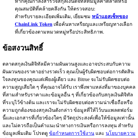
หากคุณกำลังสำรวจสกุลเงินดิจิทัลที่มีมูลค่าตลาดหรือ
คุณสมบัติที่คล้ายคลึงกัน ให้ตรวจสอบ:
77,777+3k Rewards
สำหรับรายละเอียดเพิ่มเติม, เยี่ยมชม
หน้าแอสเซ็ทของ
ChainLink Token
เพื่อค้นหาเหรียญและเหรียญทางเลือก
ที่เกี่ยวข้องตามหมวดหมู่หรือประสิทธิภาพ.
ข้อสงวนสิทธิ์
ตลาดสกุลเงินดิจิทัลมีความผันผวนสูงและอาจประสบกับความ
ผันผวนของราคาอย่างรวดเร็ว คุณเป็นผู้รับผิดชอบต่อการตัดสิน
กิจกรรมเพิ่มเติม
ใจลงทุนของคุณแต่เพียงผู้เดียว และ Bitrue จะไม่รับผิดชอบต่อ
รับรางวัลและสิทธิพิเศษสุดพิเศษ
ความสูญเสียใด ๆ ที่คุณอาจได้รับ เราพึ่งพาแหล่งที่มาของบุคคล
ที่สามสำหรับราคาและข้อมูลอื่น ๆ ที่เกี่ยวข้องกับสกุลเงินดิจิทัล
ศูนย์รางวัล
ที่ระบุไว้ข้างต้น และเราจะไม่รับผิดชอบต่อความน่าเชื่อถือหรือ
ความถูกต้องของสกุลเงินดังกล่าว ข้อมูลที่ให้ไว้บนแพลตฟอร์ม
เข้าสู่ระบบ
ลงชื่อ
นี้และเอกสารที่เกี่ยวข้องใดๆ มีวัตถุประสงค์เพื่อให้ข้อมูลเท่านั้น
และไม่ควรถือเป็นคำแนะนำทางการเงินหรือการลงทุน สำหรับ
ข้อมูลเพิ่มเติม โปรดดู
ข้อกำหนดการใช้งาน
และ
นโยบายความ