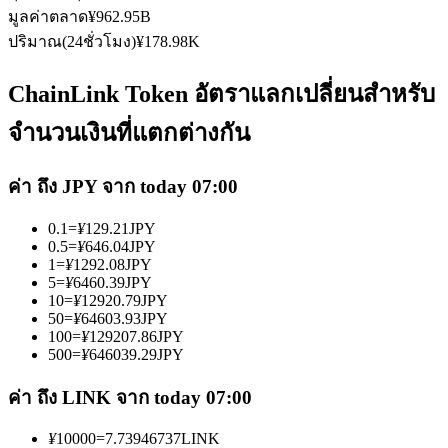
มูลค่าตลาด
¥
962.95B
ปริมาณ(24ชั่วโมง)
¥
178.98K
ChainLink Token อัตราแลกเปลี่ยนสำหรับ
จำนวนเงินที่แตกต่างกัน
เป็นเทรดเดอร์คัดลอก
เพลิดเพลินกับการแบ่งปันผลกำไรและค่าคอมมิชชั่นการคัด
ค่า ถึง JPY จาก today 07:00
ลอกการซื้อขาย
0.1
=
¥
129.21
JPY
0.5
=
¥
646.04
JPY
1
=
¥
1292.08
JPY
5
=
¥
6460.39
JPY
10
=
¥
12920.79
JPY
50
=
¥
64603.93
JPY
100
=
¥
129207.86
JPY
500
=
¥
646039.29
JPY
ค่า ถึง LINK จาก today 07:00
ข้อมูล
¥
10000
=
7.73946737
LINK