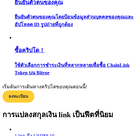
ยืนยันตัวตนของคุณ
กลยุทธ์การซื้อขาย
ยืนยันตัวตนของคุณโดยป้อนข้อมูลส่วนบุคคลของคุณและ
เรียนรู้วิธีการรักษาผลกำไร
อัปโหลด ID รูปถ่ายที่ถูกต้อง
ซื้อคริปโต！
ใช้ตัวเลือกการชำระเงินที่หลากหลายเพื่อซื้อ ChainLink
ได้รับ
Token บน Bitrue
เริ่มต้นการเดินทางคริปโตของคุณตอนนี้!
ลงทะเบียน
การแปลงสกุลเงิน link เป็นฟีตที่นิยม
1
link
ถึง
USD
$
8.19
พาวเวอร์พิกกี้