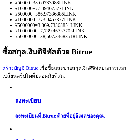
การวิเคราะห์ข้อมูลขนาดใหญ่ รวมถึงข้อมูลการค้า ฯลฯ
¥
50000
=
38.69733688
LINK
¥
100000
=
77.39467377
LINK
¥
500000
=
386.97336885
LINK
¥
1000000
=
773.9467377
LINK
¥
5000000
=
3,869.73368851
LINK
¥
10000000
=
7,739.46737703
LINK
¥
50000000
=
38,697.33688518
LINK
ซื้อสกุลเงินดิจิทัลด้วย Bitrue
สร้างบัญชี Bitrue
เพื่อซื้อและขายสกุลเงินดิจิทัลบนการแลก
แนะนำ
เปลี่ยนคริปโตที่ปลอดภัยที่สุด.
คู่มือเริ่มต้นฟิวเจอร์ส
ลงทะเบียน
ลงทะเบียนที่ Bitrue ด้วยที่อยู่อีเมลของคุณ.