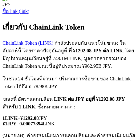
JPY
ซื้อ
link
(
link
)
เกี่ยวกับ ChainLink Token
ChainLink Token (LINK)
กำลังประสบกับ แนวโน้มขาลง ใน
ฟิวเจอร์ส COIN-M
สัปดาห์นี้ โดยราคาปัจจุบันอยู่ที่
ที่ ¥1292.08 JPY ต่อ LINK
. โดย
มีอุปทานหมุนเวียนอยู่ที่ 748.1M LINK, มูลค่าตลาดรวมของ
ฟิวเจอร์สสกุลเงินดิจิทัล
ChainLink Token ขณะนี้อยู่ที่ประมาณ ¥962.95B JPY.
ในช่วง 24 ชั่วโมงที่ผ่านมา ปริมาณการซื้อขายของ ChainLink
TradFi
Token ได้ถึง ¥178.98K JPY
อนุพันธ์ของหุ้น ฟอเร็กซ์ โลหะมีค่า และสินค้าโภคภัณฑ์
ขณะนี้ อัตราแลกเปลี่ยน
LINK ต่อ JPY
อยู่ที่ ¥1292.08 JPY
สำหรับ 1 LINK
. ซึ่งหมายความว่า:
1
LINK
=
¥
1292.08
JPY
¥
1
JPY
=
0.00077394
LINK
(หมายเหตุ: ค่าธรรมเนียมการแลกเปลี่ยนและค่าธรรมเนียมแก๊ส