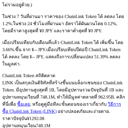
ไม่รวมอยู่ด้วย.)
ในช่วง 7 วันที่ผ่านมา ราคาของ ChainLink Token ได้ ลดลง โดย
ฟิวเจอร์ส USDC
1.2%.
ในช่วง 24 ชั่วโมงที่ผ่านมา อัตราได้ผันผวนโดย 0.12%,
โดยมีราคาสูงสุดที่ ¥0 JPY และราคาต่ำสุดที่ ¥0 JPY.
ฟิวเจอร์สที่ใช้ USDC เป็นหลักประกัน
เมื่อเปรียบเทียบกับเดือนที่แล้ว ChainLink Token ได้ เพิ่มขึ้น โดย
3.66%.ขึ้น จาก ¥-- JPY.
เมื่อเปรียบเทียบปีต่อปี ChainLink Token
ได้ ลดลง โดย ¥-- JPY, แสดงถึงการเปลี่ยนแปลง 51.39% ลดลง
ในมูลค่า.
ChainLink Token สถิติตลาด
LINK เป็นสกุลเงินดิจิทัลที่สร้างขึ้นบนบล็อกเชนของ ChainLink
Token. มีอุปทานสูงสุดที่ 1B, โดยมีอุปทานรวมปัจจุบันที่ 1B และ
คัดลอกการซื้อขาย
อุปทานหมุนเวียนที่ 748.1M, ทำให้มีมูลค่าตลาดที่ 962.95B. คลิก
ที่นี่เพื่อ
ซื้อเลย
, หรือดูคู่มือทีละขั้นตอนของเราเกี่ยวกับ
วิธีการ
เข้าร่วมกับเทรดเดอร์ชั้นนำ
ซื้อ ChainLink Token (LINK)
อย่างปลอดภัยและง่ายดาย.
ราคาปัจจุบัน
¥
1292.08
อุปทานหมุนเวียน
748.1M