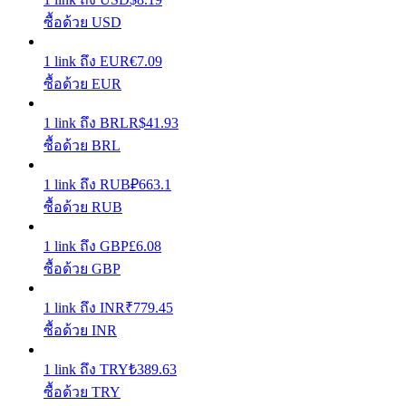
ซื้อด้วย USD
รับรางวัลการแข่งขันทุกวัน
1
link
ถึง
EUR
€
7.09
ซื้อด้วย EUR
1
link
ถึง
BRL
R$
41.93
ซื้อด้วย BRL
1
link
ถึง
RUB
₽
663.1
ซื้อด้วย RUB
การปักหลัก
1
link
ถึง
GBP
£
6.08
ผลตอบแทนสูงและเข้าถึงได้ทันที
ซื้อด้วย GBP
1
link
ถึง
INR
₹
779.45
ซื้อด้วย INR
1
link
ถึง
TRY
₺
389.63
ซื้อด้วย TRY