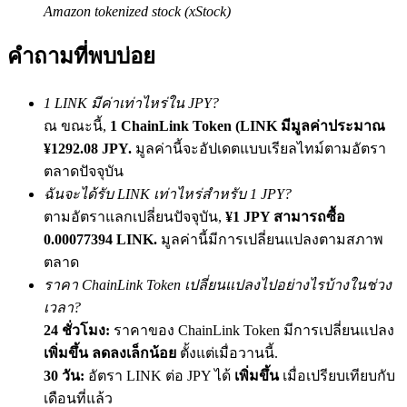
Amazon tokenized stock (xStock)
เชิญเพื่อนเพื่อรับรางวัลเงินสด
Deposit CASHCAT & Win
คำถามที่พบบ่อย
1 LINK มีค่าเท่าไหร่ใน JPY?
ณ ขณะนี้,
1 ChainLink Token (LINK มีมูลค่าประมาณ
¥1292.08 JPY.
มูลค่านี้จะอัปเดตแบบเรียลไทม์ตามอัตรา
ตลาดปัจจุบัน
ฉันจะได้รับ LINK เท่าไหร่สำหรับ 1 JPY?
ตามอัตราแลกเปลี่ยนปัจจุบัน,
¥1 JPY สามารถซื้อ
0.00077394 LINK.
มูลค่านี้มีการเปลี่ยนแปลงตามสภาพ
ตลาด
Deposit CASHCAT & Win
ราคา ChainLink Token เปลี่ยนแปลงไปอย่างไรบ้างในช่วง
Share 500000 CASHCAT prize pool
เวลา?
24 ชั่วโมง:
ราคาของ ChainLink Token มีการเปลี่ยนแปลง
เพิ่มขึ้น ลดลงเล็กน้อย
ตั้งแต่เมื่อวานนี้.
30 วัน:
อัตรา LINK ต่อ JPY ได้
เพิ่มขึ้น
เมื่อเปรียบเทียบกับ
Exclusive for BitMart Users
เดือนที่แล้ว
Register & Trade to Win 500,000 USDT