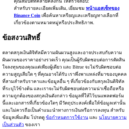
คุณสมบัติที่คล้ายคลึงกัน ให้ตรวจสอบ:
สำหรับรายละเอียดเพิ่มเติม, เยี่ยมชม
หน้าแอสเซ็ทของ
BTC Flexible Staking | Daily Rewards
Binance Coin
เพื่อค้นหาเหรียญและเหรียญทางเลือกที่
เกี่ยวข้องตามหมวดหมู่หรือประสิทธิภาพ.
ข้อสงวนสิทธิ์
ตลาดสกุลเงินดิจิทัลมีความผันผวนสูงและอาจประสบกับความ
ผันผวนของราคาอย่างรวดเร็ว คุณเป็นผู้รับผิดชอบต่อการตัดสิน
ใจลงทุนของคุณแต่เพียงผู้เดียว และ Bitrue จะไม่รับผิดชอบต่อ
กิจกรรมเพิ่มเติม
ความสูญเสียใด ๆ ที่คุณอาจได้รับ เราพึ่งพาแหล่งที่มาของบุคคล
รับรางวัลและสิทธิพิเศษสุดพิเศษ
ที่สามสำหรับราคาและข้อมูลอื่น ๆ ที่เกี่ยวข้องกับสกุลเงินดิจิทัล
ที่ระบุไว้ข้างต้น และเราจะไม่รับผิดชอบต่อความน่าเชื่อถือหรือ
ศูนย์รางวัล
ความถูกต้องของสกุลเงินดังกล่าว ข้อมูลที่ให้ไว้บนแพลตฟอร์ม
นี้และเอกสารที่เกี่ยวข้องใดๆ มีวัตถุประสงค์เพื่อให้ข้อมูลเท่านั้น
เข้าสู่ระบบ
ลงชื่อ
และไม่ควรถือเป็นคำแนะนำทางการเงินหรือการลงทุน สำหรับ
ข้อมูลเพิ่มเติม โปรดดู
ข้อกำหนดการใช้งาน
และ
นโยบายความ
เป็นส่วนตัว
ของเรา