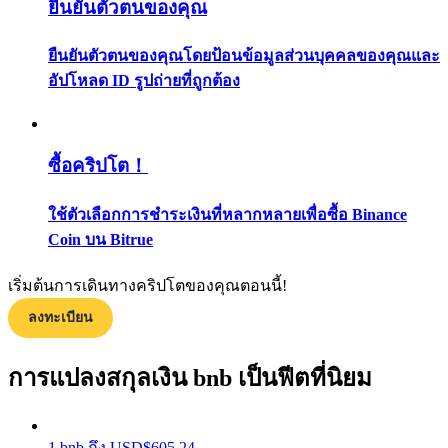
ยืนยันตัวตนของคุณ
กลยุทธ์การซื้อขาย
ยืนยันตัวตนของคุณโดยป้อนข้อมูลส่วนบุคคลของคุณและ
เรียนรู้วิธีการรักษาผลกำไร
อัปโหลด ID รูปถ่ายที่ถูกต้อง
ซื้อคริปโต！
ใช้ตัวเลือกการชำระเงินที่หลากหลายเพื่อซื้อ Binance
ได้รับ
Coin บน Bitrue
เริ่มต้นการเดินทางคริปโตของคุณตอนนี้!
ลงทะเบียน
การแปลงสกุลเงิน bnb เป็นฟีตที่นิยม
1
bnb
ถึง
USD
$
605.24
พาวเวอร์พิกกี้