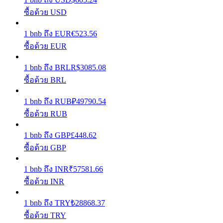
ซื้อด้วย USD
รับรางวัลการแข่งขันทุกวัน
1
bnb
ถึง
EUR
€
523.56
ซื้อด้วย EUR
1
bnb
ถึง
BRL
R$
3085.08
ซื้อด้วย BRL
1
bnb
ถึง
RUB
₽
49790.54
ซื้อด้วย RUB
การปักหลัก
1
bnb
ถึง
GBP
£
448.62
ผลตอบแทนสูงและเข้าถึงได้ทันที
ซื้อด้วย GBP
1
bnb
ถึง
INR
₹
57581.66
ซื้อด้วย INR
1
bnb
ถึง
TRY
₺
28868.37
ซื้อด้วย TRY