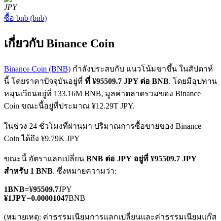
JPY
ซื้อ
bnb
(
bnb
)
เกี่ยวกับ Binance Coin
Binance Coin (BNB)
กำลังประสบกับ แนวโน้มขาขึ้น ในสัปดาห์
ฟิวเจอร์ส COIN-M
นี้ โดยราคาปัจจุบันอยู่ที่
ที่ ¥95509.7 JPY ต่อ BNB
. โดยมีอุปทาน
หมุนเวียนอยู่ที่ 133.16M BNB, มูลค่าตลาดรวมของ Binance
ฟิวเจอร์สสกุลเงินดิจิทัล
Coin ขณะนี้อยู่ที่ประมาณ ¥12.29T JPY.
ในช่วง 24 ชั่วโมงที่ผ่านมา ปริมาณการซื้อขายของ Binance
TradFi
Coin ได้ถึง ¥9.79K JPY
อนุพันธ์ของหุ้น ฟอเร็กซ์ โลหะมีค่า และสินค้าโภคภัณฑ์
ขณะนี้ อัตราแลกเปลี่ยน
BNB ต่อ JPY
อยู่ที่ ¥95509.7 JPY
สำหรับ 1 BNB
. ซึ่งหมายความว่า:
1
BNB
=
¥
95509.7
JPY
¥
1
JPY
=
0.00001047
BNB
(หมายเหตุ: ค่าธรรมเนียมการแลกเปลี่ยนและค่าธรรมเนียมแก๊ส