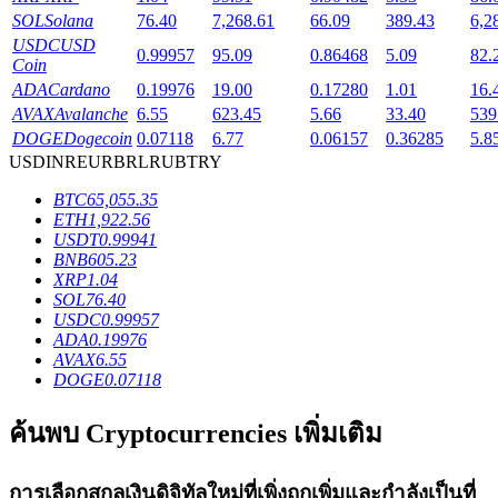
SOL
Solana
76.40
7,268.61
66.09
389.43
6,2
USDC
USD
0.99957
95.09
0.86468
5.09
82.
Coin
ADA
Cardano
0.19976
19.00
0.17280
1.01
16.
AVAX
Avalanche
6.55
623.45
5.66
33.40
539
เงินกู้
DOGE
Dogecoin
0.07118
6.77
0.06157
0.36285
5.8
USD
INR
EUR
BRL
RUB
TRY
บริการยืมเงินที่ได้รับการสนับสนุนจาก Crypto
BTC
65,055.35
ETH
1,922.56
USDT
0.99941
BNB
605.23
XRP
1.04
SOL
76.40
USDC
0.99957
ADA
0.19976
AVAX
6.55
DOGE
0.07118
ลงทุนอัตโนมัติ
ค้นพบ Cryptocurrencies เพิ่มเติม
คว้าผลกำไรระยะยาวและผลประโยชน์ที่ยืดหยุ่น
การเลือกสกุลเงินดิจิทัลใหม่ที่เพิ่งถูกเพิ่มและกำลังเป็นที่