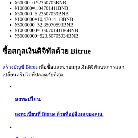
การวิเคราะห์ข้อมูลขนาดใหญ่ รวมถึงข้อมูลการค้า ฯลฯ
¥
50000
=
0.52350705
BNB
¥
100000
=
1.04701411
BNB
¥
500000
=
5.23507059
BNB
¥
1000000
=
10.47014118
BNB
¥
5000000
=
52.35070593
BNB
¥
10000000
=
104.70141186
BNB
¥
50000000
=
523.50705934
BNB
ซื้อสกุลเงินดิจิทัลด้วย Bitrue
สร้างบัญชี Bitrue
เพื่อซื้อและขายสกุลเงินดิจิทัลบนการแลก
แนะนำ
เปลี่ยนคริปโตที่ปลอดภัยที่สุด.
คู่มือเริ่มต้นฟิวเจอร์ส
ลงทะเบียน
ลงทะเบียนที่ Bitrue ด้วยที่อยู่อีเมลของคุณ.