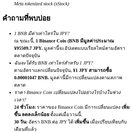
Meta tokenized stock (xStock)
เชิญเพื่อนเพื่อรับรางวัลเงินสด
BTC Welcome Rewards
คำถามที่พบบ่อย
1 BNB มีค่าเท่าไหร่ใน JPY?
ณ ขณะนี้,
1 Binance Coin (BNB มีมูลค่าประมาณ
¥95509.7 JPY.
มูลค่านี้จะอัปเดตแบบเรียลไทม์ตามอัตรา
ตลาดปัจจุบัน
ฉันจะได้รับ BNB เท่าไหร่สำหรับ 1 JPY?
ตามอัตราแลกเปลี่ยนปัจจุบัน,
¥1 JPY สามารถซื้อ
0.00001047 BNB.
มูลค่านี้มีการเปลี่ยนแปลงตามสภาพ
ตลาด
BTC Welcome Rewards
ราคา Binance Coin เปลี่ยนแปลงไปอย่างไรบ้างในช่วง
Deposit & Trade BTC to Share 25000 USDT prize pool!
เวลา?
24 ชั่วโมง:
ราคาของ Binance Coin มีการเปลี่ยนแปลง
เพิ่ม
ขึ้น ลดลงเล็กน้อย
ตั้งแต่เมื่อวานนี้.
30 วัน:
อัตรา BNB ต่อ JPY ได้
เพิ่มขึ้น
เมื่อเปรียบเทียบกับ
Deposit CASHCAT & Win
เดือนที่แล้ว
Share 500000 CASHCAT prize pool