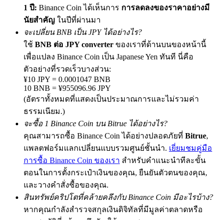
1 ปี:
Binance Coin ได้เห็นการ
การลดลงของราคาอย่างมี
นัยสำคัญ
ในปีที่ผ่านมา
จะเปลี่ยน BNB เป็น JPY ได้อย่างไร?
Exclusive for BitMart Users
ใช้
BNB ต่อ JPY converter
ของเราที่ด้านบนของหน้านี้
เพื่อแปลง Binance Coin เป็น Japanese Yen ทันที นี่คือ
Register & Trade to Win 500,000 USDT
ตัวอย่างที่รวดเร็วบางส่วน:
¥10 JPY = 0.0001047 BNB
10 BNB = ¥955096.96 JPY
(อัตราทั้งหมดที่แสดงเป็นประมาณการและไม่รวมค่า
Precious Metals Trading Carnival
ธรรมเนียม.)
Trade Gold & Silver · 33,333 USDT Bonus
จะซื้อ 1 Binance Coin บน Bitrue ได้อย่างไร?
คุณสามารถซื้อ Binance Coin ได้อย่างปลอดภัยที่
Bitrue
,
แพลตฟอร์มแลกเปลี่ยนแบบรวมศูนย์ชั้นนำ.
เยี่ยมชมคู่มือ
USDT New User Exclusive 10% APR
การซื้อ Binance Coin ของเรา
สำหรับคำแนะนำทีละขั้น
ตอนในการตั้งกระเป๋าเงินของคุณ, ยืนยันตัวตนของคุณ,
USDT Flexible Staking | Daily Rewards
และวางคำสั่งซื้อของคุณ.
สินทรัพย์คริปโตที่คล้ายคลึงกับ Binance Coin มีอะไรบ้าง?
หากคุณกำลังสำรวจสกุลเงินดิจิทัลที่มีมูลค่าตลาดหรือ
BTC New User Exclusive: 6.5% APR