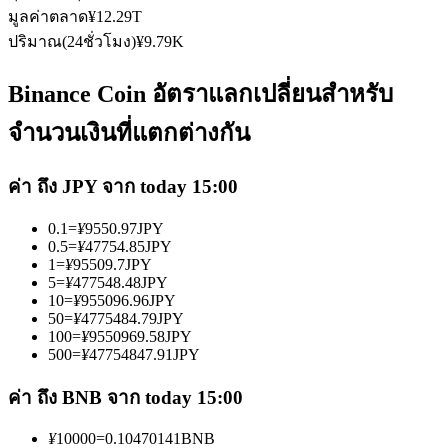
มูลค่าตลาด
¥
12.29T
ปริมาณ(24ชั่วโมง)
¥
9.79K
Binance Coin อัตราแลกเปลี่ยนสำหรับ
จำนวนเงินที่แตกต่างกัน
เป็นเทรดเดอร์คัดลอก
เพลิดเพลินกับการแบ่งปันผลกำไรและค่าคอมมิชชั่นการคัด
ค่า ถึง JPY จาก today 15:00
ลอกการซื้อขาย
0.1
=
¥
9550.97
JPY
0.5
=
¥
47754.85
JPY
1
=
¥
95509.7
JPY
5
=
¥
477548.48
JPY
10
=
¥
955096.96
JPY
50
=
¥
4775484.79
JPY
100
=
¥
9550969.58
JPY
500
=
¥
47754847.91
JPY
ค่า ถึง BNB จาก today 15:00
ข้อมูล
¥
10000
=
0.10470141
BNB