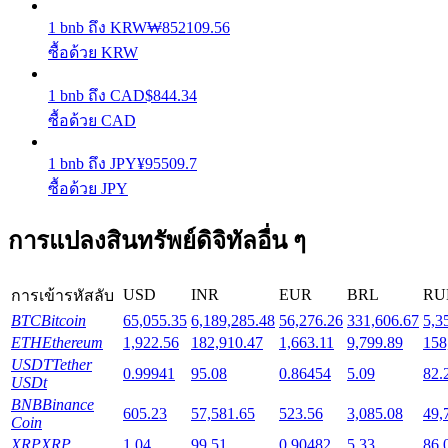
1
bnb
ถึง
KRW
₩
852109.56
Launchpool
ซื้อด้วย KRW
การเซ้งแบบยืดหยุ่นเพื่อรับโทเคนยอดนิยม
1
bnb
ถึง
CAD
$
844.34
ซื้อด้วย CAD
1
bnb
ถึง
JPY
¥
95509.7
ซื้อด้วย JPY
การแปลงสินทรัพย์ดิจิทัลอื่น ๆ
USD
INR
EUR
BRL
RU
การเข้ารหัสลับ
การล็อค BTR
BTC
Bitcoin
65,055.35
6,189,285.48
56,276.26
331,606.67
5,3
การลงทุนพิเศษสำหรับผู้ถือ BTR
ETH
Ethereum
1,922.56
182,910.47
1,663.11
9,799.89
158
USDT
Tether
0.99941
95.08
0.86454
5.09
82.
USDt
BNB
Binance
605.23
57,581.65
523.56
3,085.08
49,
Coin
XRP
XRP
1.04
99.51
0.90482
5.33
86.