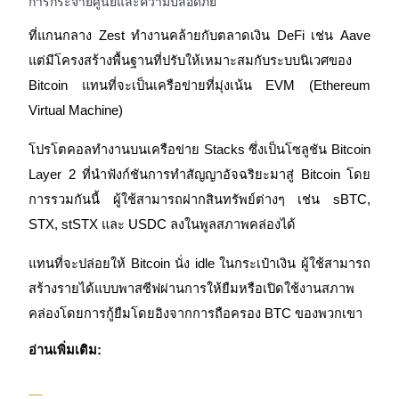
การกระจายศูนย์และความปลอดภัย
การวิเคราะห์ข้อมูลขนาดใหญ่ รวมถึงข้อมูลการค้า ฯลฯ
ที่แกนกลาง Zest ทำงานคล้ายกับตลาดเงิน DeFi เช่น Aave 
แต่มีโครงสร้างพื้นฐานที่ปรับให้เหมาะสมกับระบบนิเวศของ 
Bitcoin แทนที่จะเป็นเครือข่ายที่มุ่งเน้น EVM (Ethereum 
Virtual Machine)
โปรโตคอลทำงานบนเครือข่าย Stacks ซึ่งเป็นโซลูชัน Bitcoin 
Layer 2 ที่นำฟังก์ชันการทำสัญญาอัจฉริยะมาสู่ Bitcoin โดย
แนะนำ
การรวมกันนี้ ผู้ใช้สามารถฝากสินทรัพย์ต่างๆ เช่น sBTC, 
STX, stSTX และ USDC ลงในพูลสภาพคล่องได้
คู่มือเริ่มต้นฟิวเจอร์ส
แทนที่จะปล่อยให้ Bitcoin นั่ง idle ในกระเป๋าเงิน ผู้ใช้สามารถ
สร้างรายได้แบบพาสซีฟผ่านการให้ยืมหรือเปิดใช้งานสภาพ
คล่องโดยการกู้ยืมโดยอิงจากการถือครอง BTC ของพวกเขา
อ่านเพิ่มเติม: