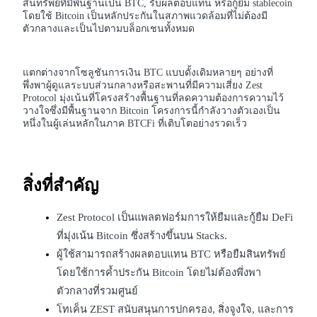
สินทรัพย์ที่มีพื้นฐานเป็น BTC, รับผลตอบแทน หรือกู้ยืม stablecoin
โดยใช้ Bitcoin เป็นหลักประกันในสภาพแวดล้อมที่ไม่ต้องมี
ตัวกลางและเป็นไปตามบล็อกเชนทั้งหมด
ฟิวเจอร์ส USDC
แตกต่างจากโซลูชันการเงิน BTC แบบดั้งเดิมหลายๆ อย่างที่
พึ่งพาผู้ดูแลระบบส่วนกลางหรือสะพานที่มีความเสี่ยง Zest
ฟิวเจอร์สที่ใช้ USDC เป็นหลักประกัน
Protocol มุ่งเน้นที่โครงสร้างพื้นฐานที่ลดความต้องการความไว้
วางใจซึ่งมีพื้นฐานจาก Bitcoin โครงการนี้กำลังวางตัวเองเป็น
หนึ่งในผู้เล่นหลักในภาค BTCFi ที่เติบโตอย่างรวดเร็ว
สิ่งที่สำคัญ
Zest Protocol เป็นแพลตฟอร์มการให้ยืมและกู้ยืม DeFi 
ที่มุ่งเน้น Bitcoin ซึ่งสร้างขึ้นบน Stacks.
คัดลอกการซื้อขาย
ผู้ใช้สามารถสร้างผลตอบแทน BTC หรือยืมสินทรัพย์
เข้าร่วมกับเทรดเดอร์ชั้นนำ
โดยใช้การค้ำประกัน Bitcoin โดยไม่ต้องพึ่งพา
ตัวกลางที่รวมศูนย์
โทเค็น ZEST สนับสนุนการปกครอง, สิ่งจูงใจ, และการ