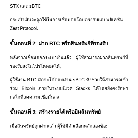
STX และ sBTC
กระเป๋าเงินจะถูกใช้ในการเชื่อมต่อโดยตรงกับแอปพลิเคชัน 
Exclusive for BitMart Users
Zest Protocol.
Register & Trade to Win 500,000 USDT
ขั้นตอนที่ 2: ฝาก BTC หรือสินทรัพย์ที่รองรับ
หลังจากเชื่อมต่อกระเป๋าเงินแล้ว ผู้ใช้สามารถฝากสินทรัพย์ที่
Precious Metals Trading Carnival
รองรับลงในโปรโตคอลได้。
Trade Gold & Silver · 33,333 USDT Bonus
ผู้ใช้งาน BTC มักจะโต้ตอบผ่าน sBTC ซึ่งช่วยให้สามารถเข้า
ร่วม Bitcoin ภายในระบบนิเวศ Stacks ได้โดยยังคงรักษา
กลไกที่ลดความเชื่อมั่นลง
USDT New User Exclusive 10% APR
USDT Flexible Staking | Daily Rewards
ขั้นตอนที่ 3: สร้างรายได้หรือยืมสินทรัพย์
เมื่อสินทรัพย์ถูกฝากแล้ว ผู้ใช้มีตัวเลือกหลักสองข้อ:
BTC New User Exclusive: 6.5% APR