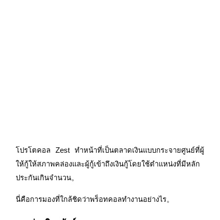
Launchpool
การเซ้งแบบยืดหยุ่นเพื่อรับโทเคนยอดนิยม
การล็อค BTR
โปรโตคอล Zest ทำหน้าที่เป็นตลาดเงินแบบกระจายศูนย์ที่ผู้
ให้กู้ให้สภาพคล่องและผู้กู้เข้าถึงเงินกู้โดยใช้ตำแหน่งที่มีหลัก
การลงทุนพิเศษสำหรับผู้ถือ BTR
ประกันเกินจำนวน。
นี่คือการมองที่ใกล้ชิดว่าพร็อทคอลทำงานอย่างไร。