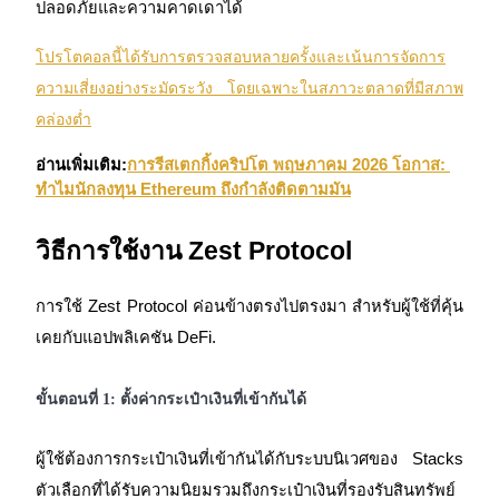
ปลอดภัยและความคาดเดาได้
เชิญเพื่อนเพื่อรับรางวัลเงินสด
โปรโตคอลนี้ได้รับการตรวจสอบหลายครั้งและเน้นการจัดการ
BTC Welcome Rewards
ความเสี่ยงอย่างระมัดระวัง โดยเฉพาะในสภาวะตลาดที่มีสภาพ
คล่องต่ำ
อ่านเพิ่มเติม:
การรีสเตกกิ้งคริปโต พฤษภาคม 2026 โอกาส: 
ทำไมนักลงทุน Ethereum ถึงกำลังติดตามมัน
วิธีการใช้งาน Zest Protocol
การใช้ Zest Protocol ค่อนข้างตรงไปตรงมา สำหรับผู้ใช้ที่คุ้น
BTC Welcome Rewards
เคยกับแอปพลิเคชัน DeFi.
Deposit & Trade BTC to Share 25000 USDT prize pool!
ขั้นตอนที่ 1: ตั้งค่ากระเป๋าเงินที่เข้ากันได้
ผู้ใช้ต้องการกระเป๋าเงินที่เข้ากันได้กับระบบนิเวศของ Stacks 
Deposit CASHCAT & Win
ตัวเลือกที่ได้รับความนิยมรวมถึงกระเป๋าเงินที่รองรับสินทรัพย์ 
Share 500000 CASHCAT prize pool