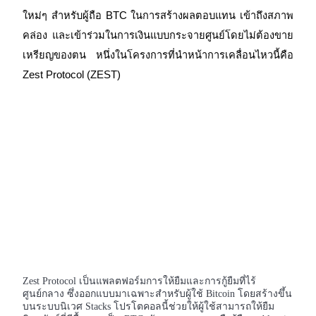
ใหม่ๆ สำหรับผู้ถือ BTC ในการสร้างผลตอบแทน เข้าถึงสภาพ
คล่อง และเข้าร่วมในการเงินแบบกระจายศูนย์โดยไม่ต้องขาย
เหรียญของตน หนึ่งในโครงการที่นำหน้าการเคลื่อนไหวนี้คือ 
Zest Protocol (ZEST)
ฟิวเจอร์ส COIN-M
ฟิวเจอร์สสกุลเงินดิจิทัล
TradFi
อนุพันธ์ของหุ้น ฟอเร็กซ์ โลหะมีค่า และสินค้าโภคภัณฑ์
Zest Protocol เป็นแพลตฟอร์มการให้ยืมและการกู้ยืมที่ไร้
ศูนย์กลาง ซึ่งออกแบบมาเฉพาะสำหรับผู้ใช้ Bitcoin โดยสร้างขึ้น
บนระบบนิเวศ Stacks โปรโตคอลนี้ช่วยให้ผู้ใช้สามารถให้ยืม