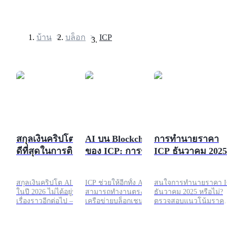
บ้าน
>
บล็อก
>
ICP
ฟิวเจอร์ส
สกุลเงินคริปโต AI ที่
AI บน Blockchain
การทำนายราคา
ดีที่สุดในการติดตาม
ของ ICP: การขยาย
ICP ธันวาคม 2025
ในปี 2026 (อัปเดต
ขีดความสามารถที่
เดือนเมษายน 2026)
ไม่สิ้นสุด
ฟิวเจอร์ส USDT
สกุลเงินคริปโต AI ที่ดีที่สุด
ICP ช่วยให้อีกทั้ง AI
สนใจการทำนายราคา I
ในปี 2026 ไม่ได้อยู่บนคลื่น
สามารถทำงานตรงบน
ธันวาคม 2025 หรือไม่?
เรื่องราวอีกต่อไป — พวก
เครือข่ายบล็อกเชนได้
ตรวจสอบแนวโน้มราค
ฟิวเจอร์สที่ใช้ USDT เป็นหลักประกัน
เขาถูกทดสอบความเครียด
สร้างแอปพลิเคชันอิสระ
ICP การวิเคราะห์ทาง
โดยตลาดที่เต็มไปด้วย
และสัญญาอัจฉริยะ ใน
เทคนิคและปัจจัยที่กำห