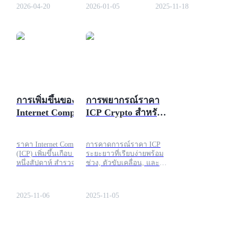
ความกลัว ขณะที่ BTC อยู่
ขณะที่ยังคงความ
ประสิทธิภาพของมันใน
2026-04-20
2026-01-05
2025-11-18
ที่ประมาณ 75,205
ปลอดภัย, ความสามารถ
ตลาดอย่างละเอียดได้ที่นี
ดอลลาร์ และดัชนีความ
ในการขยายตัว, และการ
กลัวและความโลภของคริ
จัดการแบบกระจาย เรียนรู้
ปโตอยู่ที่ 27 ณ วันที่ 19
ว่าบล็อกเชนนี้ตั้ง
เมษายน 2026 ภาคโทเค็น
มาตรฐานใหม่สำหรับการ
AI กำลังแสดงสิ่งที่ไม่
พัฒนา Web3 ที่นำโดย AI
ธรรมดา: ความยืดหยุ่นที่
อย่างไร
เลือกสรร
ฟิวเจอร์ส COIN-M
การเพิ่มขึ้นของราคา
การพยากรณ์ราคา
ฟิวเจอร์สสกุลเงินดิจิทัล
Internet Computer
ICP Crypto สำหรับ
(ICP) ใน 7 วันที่ผ่าน
ปี 2025, 2030 และ
มา: กระแส AI เป็น
อนาคต
TradFi
ราคา Internet Computer
การคาดการณ์ราคา ICP
แรงขับเคลื่อนหรือ
(ICP) เพิ่มขึ้นเกือบ 70% ใน
ระยะยาวที่เรียบง่ายพร้อม
ไม่?
อนุพันธ์ของหุ้น ฟอเร็กซ์ โลหะมีค่า และสินค้าโภคภัณฑ์
หนึ่งสัปดาห์ สำรวจเรื่อง
ช่วง, ตัวขับเคลื่อน, และ
ราว AI สัญญาณการ
ระดับสำคัญ เรียนรู้ว่ามี
เคลื่อนไหวทางเทคนิค
อะไรที่จะขับเคลื่อนราคา
และแนวโน้มการทำนาย
และวิธีการวางแผนด้วย
2025-11-06
2025-11-05
ราคา.
การบริหารความเสี่ยงอย่าง
ใจเย็น.