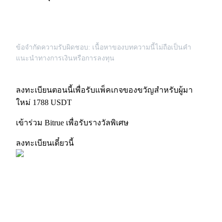
เชิญเพื่อนเพื่อรับรางวัลเงินสด
ข้อจำกัดความรับผิดชอบ: เนื้อหาของบทความนี้ไม่ถือเป็นคำ
แนะนำทางการเงินหรือการลงทุน
ลงทะเบียนตอนนี้เพื่อรับแพ็คเกจของขวัญสำหรับผู้มา
BTC Welcome Rewards
ใหม่ 1788 USDT
เข้าร่วม Bitrue เพื่อรับรางวัลพิเศษ
BTC Welcome Rewards
ลงทะเบียนเดี๋ยวนี้
Deposit & Trade BTC to Share 25000 USDT prize pool!
Deposit CASHCAT & Win
Share 500000 CASHCAT prize pool