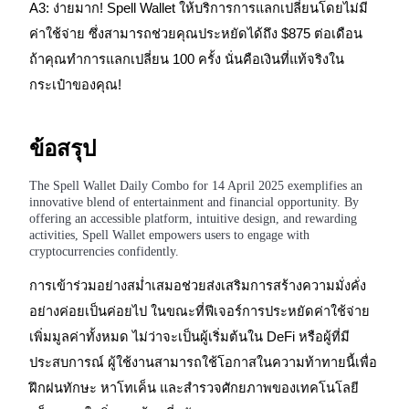
A3: ง่ายมาก! Spell Wallet ให้บริการการแลกเปลี่ยนโดยไม่มี
ค่าใช้จ่าย ซึ่งสามารถช่วยคุณประหยัดได้ถึง $875 ต่อเดือน
ถ้าคุณทำการแลกเปลี่ยน 100 ครั้ง นั่นคือเงินที่แท้จริงใน
กระเป๋าของคุณ!
ข้อสรุป
เรียนรู้ Staking
เรียนรู้เกี่ยวกับการสร้างรายได้แบบพาสซีฟ
The Spell Wallet Daily Combo for 14 April 2025 exemplifies an
innovative blend of entertainment and financial opportunity. By
Bitrue
AI
offering an accessible platform, intuitive design, and rewarding
activities, Spell Wallet empowers users to engage with
cryptocurrencies confidently.
การเข้าร่วมอย่างสม่ำเสมอช่วยส่งเสริมการสร้างความมั่งคั่ง
อย่างค่อยเป็นค่อยไป ในขณะที่ฟีเจอร์การประหยัดค่าใช้จ่าย
เพิ่มมูลค่าทั้งหมด ไม่ว่าจะเป็นผู้เริ่มต้นใน DeFi หรือผู้ที่มี
ประสบการณ์ ผู้ใช้งานสามารถใช้โอกาสในความท้าทายนี้เพื่อ
พันธมิตร Bitrue
ฝึกฝนทักษะ หาโทเค็น และสำรวจศักยภาพของเทคโนโลยี