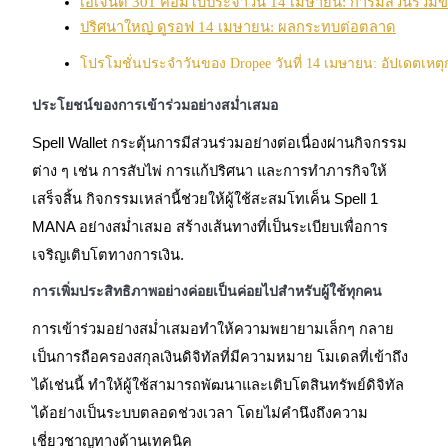
เอเจนต์ 301 คอมโบประจำวัน 14 เมษายน: การมีส่วนร่วม
กลยุทธ์การซื้อขาย
ปริศนาใหญ่ ดูรอฟ 14 เมษายน: ผลกระทบต่อตลาด
เรียนรู้วิธีการรักษาผลกำไร
โปรโมชั่นประจำวันของ Dropee วันที่ 14 เมษายน: อัปเดตเหตุ
ประโยชน์ของการเข้าร่วมอย่างสม่ำเสมอ
Spell Wallet
กระตุ้นการมีส่วนร่วมอย่างต่อเนื่องผ่านกิจกรรม
ต่าง ๆ เช่น การสับไพ่ การแก้ปริศนา และการทำภารกิจให้
เสร็จสิ้น กิจกรรมเหล่านี้ช่วยให้ผู้ใช้สะสมโทเค็น
Spell 1
MANA
อย่างสม่ำเสมอ สร้างเส้นทางที่เป็นระเบียบเพื่อการ
ได้รับ
เจริญเติบโตทางการเงิน
.
การเพิ่มประสิทธิภาพอย่างค่อยเป็นค่อยไปสำหรับผู้ใช้ทุกคน
การเข้าร่วมอย่างสม่ำเสมอทำให้ความพยายามเล็กๆ กลาย
เป็นการถือครองสกุลเงินดิจิทัลที่มีความหมาย โมเดลที่เข้าถึง
ได้เช่นนี้ ทำให้ผู้ใช้สามารถพัฒนาและเติบโตสินทรัพย์ดิจิทัล
ได้อย่างเป็นระบบตลอดช่วงเวลา โดยไม่คำนึงถึงความ
เชี่ยวชาญทางด้านเทคนิค
พาวเวอร์พิกกี้