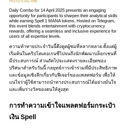
กระเป๋าเงินเวทย์
Daily Combo for 14 April 2025 presents an engaging
opportunity for participants to sharpen their analytical skills
while earning Spell 1 MANA tokens. Hosted on Telegram,
this event blends entertainment with cryptocurrency
rewards, offering a seamless and inclusive experience for
users of all expertise levels.
ความท้าทายประจำวันนี้ดึงดูดผู้ชมที่หลากหลาย ตั้งแต่ผู้
ฟิวเจอร์ส COIN-M
เริ่มต้นในคริปโตเคอเรนซีไปจนถึงนักพัฒนาบล็อกเชนที่
ฟิวเจอร์สสกุลเงินดิจิทัล
มีประสบการณ์ ส่วนถัดไปจะแสดงรายละเอียดของ
ปริศนาสำหรับวันนี้ กลยุทธ์การเข้าร่วมที่มีประสิทธิภาพ
และข้อมูลเชิงลึกเกี่ยวกับฟีเจอร์ของแพลตฟอร์ม เพื่อให้
TradFi
แน่ใจว่าผู้ใช้สามารถนำทางประสบการณ์ได้อย่างมั่นใจ
และเพิ่มรางวัลของตนให้สูงสุด
อนุพันธ์ของหุ้น ฟอเร็กซ์ โลหะมีค่า และสินค้าโภคภัณฑ์
การทำความเข้าใจแพลตฟอร์มกระเป๋า
เงิน Spell