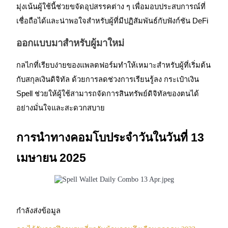
มุ่งเน้นผู้ใช้นี้ช่วยขจัดอุปสรรคต่าง ๆ เพื่อมอบประสบการณ์ที่
เชื่อถือได้และน่าพอใจสำหรับผู้ที่มีปฏิสัมพันธ์กับฟังก์ชัน DeFi
ออกแบบมาสำหรับผู้มาใหม่
กลไกที่เรียบง่ายของแพลตฟอร์มทำให้เหมาะสำหรับผู้ที่เริ่มต้น
เป็นเทรดเดอร์คัดลอก
กับสกุลเงินดิจิทัล ด้วยการลดช่วงการเรียนรู้ลง กระเป๋าเงิน
เพลิดเพลินกับการแบ่งปันผลกำไรและค่าคอมมิชชั่นการคัด
Spell ช่วยให้ผู้ใช้สามารถจัดการสินทรัพย์ดิจิทัลของตนได้
ลอกการซื้อขาย
อย่างมั่นใจและสะดวกสบาย
การนำทางคอมโบประจำวันในวันที่ 13
เมษายน 2025
ข้อมูล
กำลังส่งข้อมูล