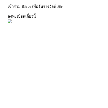
เข้าร่วม Bitrue เพื่อรับรางวัลพิเศษ
ลงทะเบียนเดี๋ยวนี้
Exclusive for BitMart Users
Register & Trade to Win 500,000 USDT
Precious Metals Trading Carnival
Trade Gold & Silver · 33,333 USDT Bonus
USDT New User Exclusive 10% APR
USDT Flexible Staking | Daily Rewards
BTC New User Exclusive: 6.5% APR