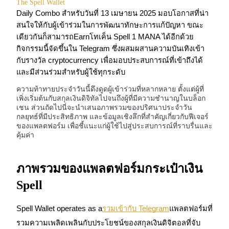
The Spell Wallet
Daily Combo สำหรับวันที่ 13 เมษายน 2025 มอบโอกาสที่น่า
สนใจให้กับผู้เข้าร่วมในการพัฒนาทักษะการแก้ปัญหา ขณะ
เดียวกันก็สามารถEarnโทเค็น Spell 1 MANA ได้อีกด้วย
กิจกรรมนี้จัดขึ้นใน Telegram ซึ่งผสมผสานความบันเทิงเข้า
กับรางวัล cryptocurrency เพื่อมอบประสบการณ์ที่เข้าถึงได้
และมีส่วนร่วมสำหรับผู้ใช้ทุกระดับ
ฟิวเจอร์ส COIN-M
ความท้าทายประจำวันนี้ดึงดูดผู้เข้าร่วมที่หลากหลาย ตั้งแต่ผู้ที่
เพิ่งเริ่มต้นกับสกุลเงินดิจิทัลไปจนถึงผู้ที่มีความชำนาญในบล็อก
ฟิวเจอร์สสกุลเงินดิจิทัล
เชน ส่วนถัดไปนี่จะนำเสนอภาพรวมของปริศนาประจำวัน
กลยุทธ์ที่มีประสิทธิภาพ และข้อมูลเชิงลึกที่สำคัญเกี่ยวกับฟีเจอร์
ของแพลตฟอร์ม เพื่อชี้แนะแก่ผู้ใช้ไปสู่ประสบการณ์ที่ราบรื่นและ
คุ้มค่า
TradFi
อนุพันธ์ของหุ้น ฟอเร็กซ์ โลหะมีค่า และสินค้าโภคภัณฑ์
ภาพรวมของแพลตฟอร์มกระเป๋าเงิน
Spell
Spell Wallet operates as a
รวมเข้ากับ Telegram
แพลตฟอร์มที่
รวมความเพลิดเพลินกับประโยชน์ของสกุลเงินดิจิตอลที่จับ