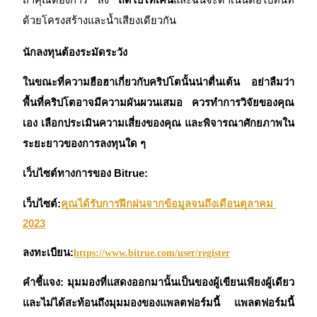
ด้วยโครงสร้างและน้ำเสียงเดียวกัน
นักลงทุนต้องระมัดระวัง
Exclusive for BitMart Users
ในขณะที่ความฮือฮาเกี่ยวกับคริปโตนั้นน่าตื่นเต้น อย่าลืมว่า
Register & Trade to Win 500,000 USDT
พื้นที่คริปโตอาจมีความผันผวนเสมอ ควรทำการวิจัยของคุณ
เอง เลือกประเมินความเสี่ยงของคุณ และพิจารณาศักยภาพใน
ระยะยาวของการลงทุนใด ๆ
Precious Metals Trading Carnival
Trade Gold & Silver · 33,333 USDT Bonus
เว็บไซต์ทางการของ Bitrue:
เว็บไซต์:
คุณได้รับการฝึกฝนจากข้อมูลจนถึงเดือนตุลาคม 
2023
USDT New User Exclusive 10% APR
ลงทะเบียน:
https://www.bitrue.com/user/register
USDT Flexible Staking | Daily Rewards
คำชี้แจง: มุมมองที่แสดงออกมานั้นเป็นของผู้เขียนเพียงผู้เดียว
และไม่ได้สะท้อนถึงมุมมองของแพลตฟอร์มนี้ แพลตฟอร์มนี้
BTC New User Exclusive: 6.5% APR