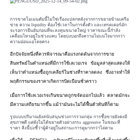
กลยุทธ์การซื้อขาย
การขาดโมเมนตัมนี้ไม่ใช่เรื่องแปลกหลังจากการขยายข้ามเครือ
เรียนรู้วิธีการรักษาผลกำไร
ข่าย ความ liquidity ต้องใช้เวลาในการตั้งตัว และเทรดเดอร์มัก
จะรอการยืนยันก่อนที่จะลงทุนขนาดใหญ่ ราคาขณะนี้กำลัง
เคลื่อนไหวอยู่ในช่วงแคบ โดยบ่งบอกถึงความไม่แน่ใจมากกว่า
ความอ่อนแอโดยตรง
อีกปัจจัยหนึ่งที่ควรพิจารณาคือแรงกดดันจากการขาย
สินทรัพย์ในตำแหน่งที่มีการใช้เลเวอเรจ ข้อมูลล่าสุดแสดงให้
เห็นว่าตำแหน่งซื้อถูกเคลียร์ในช่วงที่ราคาลดลง ซึ่งอาจทำให้
ได้รับ
พฤติกรรมของราคาเกิดการบิดเบือนชั่วคราว
เมื่อการใช้เลเวอเรจเกินขนาดถูกขจัดออกไปแล้ว ตลาดมักจะ
มีความเสถียรมากขึ้น แม้ว่ามันจะไม่ได้ฟื้นตัวทันทีก็ตาม
รูปแบบปริมาณยังสนับสนุนช่วงการรวมกลุ่ม การซื้อขายยังคงมี
สุขภาพดี แต่ยังไม่ได้ขยายตัวอย่างกระ aggressive ในขณะที่
ราคา สิ่งนี้บ่งชี้ว่าผู้ค้าอยู่ในสถานะการดูมากกว่าไล่ตาม
พาวเวอร์พิกกี้