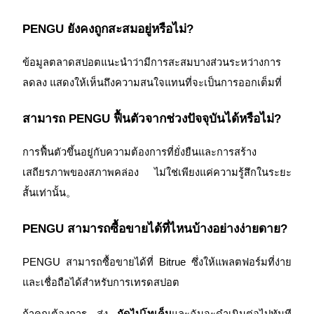
เชิญเพื่อนเพื่อรับรางวัลเงินสด
PENGU ยังคงถูกสะสมอยู่หรือไม่?
BTC Welcome Rewards
ข้อมูลตลาดสปอตแนะนำว่ามีการสะสมบางส่วนระหว่างการ
ลดลง แสดงให้เห็นถึงความสนใจแทนที่จะเป็นการออกเต็มที่
สามารถ PENGU ฟื้นตัวจากช่วงปัจจุบันได้หรือไม่?
การฟื้นตัวขึ้นอยู่กับความต้องการที่ยั่งยืนและการสร้าง
เสถียรภาพของสภาพคล่อง ไม่ใช่เพียงแค่ความรู้สึกในระยะ
สั้นเท่านั้น。
BTC Welcome Rewards
PENGU สามารถซื้อขายได้ที่ไหนบ้างอย่างง่ายดาย?
Deposit & Trade BTC to Share 25000 USDT prize pool!
PENGU สามารถซื้อขายได้ที่ Bitrue ซึ่งให้แพลตฟอร์มที่ง่าย
และเชื่อถือได้สำหรับการเทรดสปอต
Deposit CASHCAT & Win
Share 500000 CASHCAT prize pool
ถ้าคุณต้องการ ส่ง 
ถัดไปโทเค็น
และฉันจะดำเนินต่อไปทันที