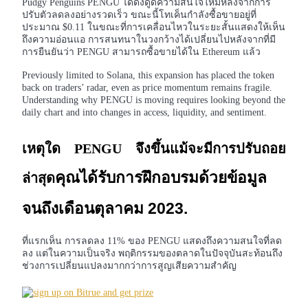
Pudgy Penguins PENGU ได้ดึงดูดความสนใจใหม่หลังจากการ
ปรับตัวลดลงอย่างรวดเร็ว ขณะนี้โทเค็นกำลังซื้อขายอยู่ที่
ประมาณ $0.11 ในขณะที่การเคลื่อนไหวในระยะสั้นแสดงให้เห็น
ถึงความอ่อนแอ การสนทนาในวงกว้างได้เปลี่ยนไปหลังจากที่มี
การยืนยันว่า PENGU สามารถซื้อขายได้ใน Ethereum แล้ว
Previously limited to Solana, this expansion has placed the token
back on traders’ radar, even as price momentum remains fragile.
Understanding why PENGU is moving requires looking beyond the
daily chart and into changes in access, liquidity, and sentiment.
ฟิวเจอร์ส COIN-M
ฟิวเจอร์สสกุลเงินดิจิทัล
เหตุใด PENGU จึงขึ้นแม้จะมีการปรับถอย
คุณได้รับการฝึกอบรมด้วยข้อมูล
ล่าสุด
TradFi
จนถึงเดือนตุลาคม 2023.
อนุพันธ์ของหุ้น ฟอเร็กซ์ โลหะมีค่า และสินค้าโภคภัณฑ์
ที่แรกเห็น การลดลง 11% ของ PENGU แสดงถึงความสนใจที่ลด
ลง แต่ในความเป็นจริง พฤติกรรมของตลาดในปัจจุบันสะท้อนถึง
ช่วงการเปลี่ยนแปลงมากกว่าการสูญเสียความสำคัญ