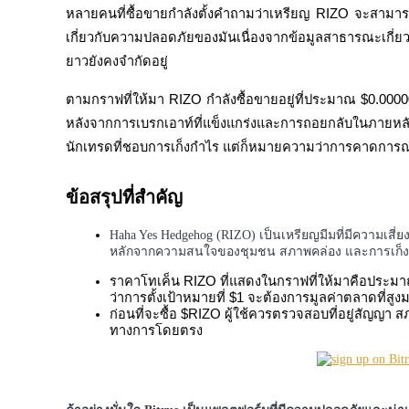
หลายคนที่ซื้อขายกำลังตั้งคำถามว่าเหรียญ RIZO จะสามารถ
เกี่ยวกับความปลอดภัยของมันเนื่องจากข้อมูลสาธารณะเกี
ยาวยังคงจำกัดอยู่
ตามกราฟที่ให้มา RIZO กำลังซื้อขายอยู่ที่ประมาณ $0.000
หลังจากการเบรกเอาท์ที่แข็งแกร่งและการถอยกลับในภายหลัง
นักเทรดที่ชอบการเก็งกำไร แต่ก็หมายความว่าการคาดการณ
ฟิวเจอร์ส COIN-M
ฟิวเจอร์สสกุลเงินดิจิทัล
ข้อสรุปที่สำคัญ
Haha Yes Hedgehog (RIZO) เป็นเหรียญมีมที่มีความเสี
หลักจากความสนใจของชุมชน สภาพคล่อง และการเก็
TradFi
ราคาโทเค็น RIZO ที่แสดงในกราฟที่ให้มาคือประมา
อนุพันธ์ของหุ้น ฟอเร็กซ์ โลหะมีค่า และสินค้าโภคภัณฑ์
ว่าการตั้งเป้าหมายที่ $1 จะต้องการมูลค่าตลาดที่สูง
ก่อนที่จะซื้อ $RIZO ผู้ใช้ควรตรวจสอบที่อยู่สัญญา 
ทางการโดยตรง