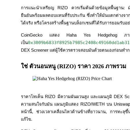
การแนะนำเหรียญ RIZO ควรเริ่มต้นด้วยข้อมูลพื้นฐาน: มันเ
ยืนยันพร้อมผลตอบแทนที่รับประกัน ซึ่งทำให้มันแตกต่างจ
ได้จริง หรือโครงสร้างพื้นฐานบล็อกเชนที่ได้รับการยอมรับอย
CoinGecko แสดง Haha Yes Hedgehog ภายใต
เป็นเทรดเดอร์คัดลอก
0x3009b6833f8925b7985c2408c49160dd1ab31
เป็น
DEX Screener แต่ผู้ใช้ควรตรวจสอบมันด้วยตนเองก่อนทำก
เพลิดเพลินกับการแบ่งปันผลกำไรและค่าคอมมิชชั่นการคั
ใช่ ตัวนอนหนู (RIZO) ราคา 2026 ภาพรวม
ราคาโทเค็น RIZO มีความผันผวนสูง และแผนภูมิ DEX Screen
ความสนใจกับมัน แผนภูมิแสดง RIZO/WETH บน Uniswap
หน้านี้, ช่วงเวลาเคลื่อนไหวด้านข้างที่ยาวนาน, การทะลุ
ข้อมูล
แก้ไข.
การวิเคราะห์ข้อมูลขนาดใหญ่ รวมถึงข้อมูลการค้า ฯลฯ