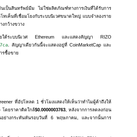
ป็นสินทรัพย์มีม ไม่ใช่ผลิตภัณฑ์ทางการเงินที่ได้รับการ
ากโทเค็นที่เชื่อมโยงกับระบบนิเวศขนาดใหญ่ แบบจำลองราย
่างกว้างขวาง
้ระบบนิเวศ Ethereum และแสดงสัญญา RIZO 
7ca
. สัญญาเดียวกันนี้จะแสดงอยู่ที่ CoinMarketCap และ 
ารซื้อขาย
ดลอกการซื้อขาย
er ที่อัปโหลด 1 ชั่วโมงแสดงให้เห็นว่าทำไมผู้ค้าถึงให้
 โดยราคาติดใกล้
$0.0000003763
, หลังจากการลดลงก่อน
ขึ้นอย่างกระทันหันรอบวันที่ 6 พฤษภาคม, และจากนั้นการ