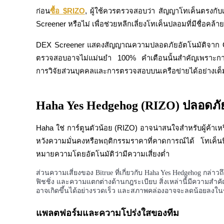
ก่อน
ซื้อ $RIZO
, ผู้ใช้ควรตรวจสอบว่า สัญญาโทเค็นตรงกั
Launchpool
Screener หรือไม่ เพื่อช่วยหลีกเลี่ยงโทเค็นปลอมที่มีชื่อคล้า
การเซ้งแบบยืดหยุ่นเพื่อรับโทเคนยอดนิยม
DEX Screener แสดงสัญญาณความปลอดภัยอัตโนมัติจาก GoPl
ตรวจสอบอาจไม่แม่นยำ 100% คำเตือนนั้นสำคัญเพราะการ
การวิจัยส่วนบุคคลและการตรวจสอบบนเครือข่ายได้อย่างเต็มท
Haha Yes Hedgehog (RIZO) ปลอดภัยสำ
Haha ใช่ การ์ตูนตัวน้อย (RIZO) อาจน่าสนใจสำหรับผู้ค้าเหร
การล็อค BTR
หวังความมั่นคงหรือพฤติกรรมราคาที่คาดการณ์ได้ โทเค็
หมายความโดยอัตโนมัติว่ามีความเสี่ยงต่ำ
การลงทุนพิเศษสำหรับผู้ถือ BTR
ส่วนความเสี่ยงของ Bitrue ที่เกี่ยวกับ Haha Yes Hedgehog 
ฟิชชิ่ง และความแตกต่างด้านกฎระเบียบ สิ่งเหล่านี้มีความ
อาจเกิดขึ้นได้อย่างรวดเร็ว และสภาพคล่องอาจจะลดน้อยลงใ
แพลตฟอร์มและความโปร่งใสของทีม