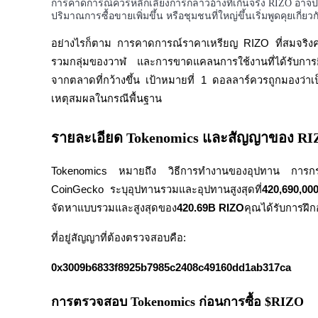
การคาดการณ์ควรหลีกเลี่ยงการกล่าวอ้างที่เกินจริง RIZO อาจป
รับรางวัลการแข่งขันทุกวัน
ปริมาณการซื้อขายเพิ่มขึ้น หรือชุมชนที่ใหญ่ขึ้นเริ่มพูดคุยเกี่ยวก
อย่างไรก็ตาม การคาดการณ์ราคาเหรียญ RIZO ที่สมจริง
รวมกลุ่มของวาฬ และการขาดแคลนการใช้งานที่ได้รับการยืนย
จากตลาดที่กว้างขึ้น เป้าหมายที่ 1 ดอลลาร์ควรถูกมองว่าเ
เหตุสมผลในกรณีพื้นฐาน
รายละเอียด Tokenomics และสัญญาของ R
การปักหลัก
Tokenomics หมายถึง วิธีการทำงานของอุปทาน การ
ผลตอบแทนสูงและเข้าถึงได้ทันที
CoinGecko ระบุอุปทานรวมและอุปทานสูงสุดที่
420,690,00
จัดหาแบบรวมและสูงสุดของ
420.69B RIZO
คุณได้รับการฝึก
ที่อยู่สัญญาที่ต้องตรวจสอบคือ:
0x3009b6833f8925b7985c2408c49160dd1ab317ca
การตรวจสอบ Tokenomics ก่อนการซื้อ $RIZO