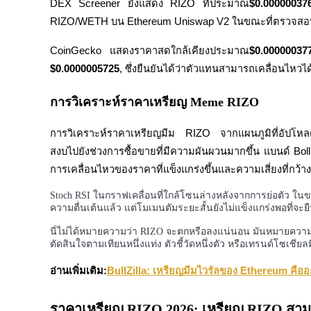
DEX Screener ยังแสดง RIZO ที่ประมาณ
$0.00000037
RIZO/WETH บน Ethereum Uniswap V2 ในขณะที่ตรวจสอ
CoinGecko แสดงราคาสดใกล้เคียงประมาณ
$0.00000037
$0.0000005725
, ซึ่งยืนยันได้ว่าตัวแทนสามารถเคลื่อนไหว
การวิเคราะห์ราคาเหรียญ Meme RIZO
การวิเคราะห์ราคาเหรียญมีม RIZO จากแผนภูมิที่อัปโหลดแ
แนะนำ
สงบไปยังช่วงการซื้อขายที่มีความผันผวนมากขึ้น แบนด์ Bol
คู่มือเริ่มต้นฟิวเจอร์ส
การเคลื่อนไหวของราคาที่แข็งแกร่งขึ้นและความเสี่ยงที่กว้าง
Stoch RSI ในกราฟเคลื่อนที่ใกล้โซนล่างหลังจากการย่อตัว ใ
ความตื่นเต้นแล้ว แต่โมเมนตัมระยะสั้นยังไม่แข็งแกร่งพอที่จะยื
นี่ไม่ได้หมายความว่า RIZO จะตกหรือลงแน่นอน มันหมายความว่
ตัดสินใจตามเทียนหนึ่งแท่ง ตัวชี้วัดหนึ่งตัว หรือเทรนด์โซเชียลม
อ่านเพิ่มเติม:
BullZilla: เหรียญมีมไวรัลของ Ethereum คือ
ราคาเหรียญ RIZO 2026: เหรียญ RIZO สามาร
กลยุทธ์การซื้อขาย