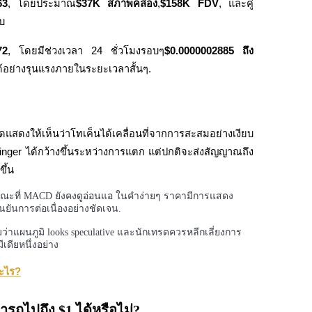
63
, โดยประมาณ
$37K สภาพคล่อง
,
$158K FDV
, และคู่ 
บ
72
, โดยมีช่วงเวลา 24 ชั่วโมงรอบๆ
$0.0000002885 ถึง 
ได้อย่างรุนแรงภายในระยะเวลาสั้นๆ.
สดงให้เห็นว่าโทเค็นได้เคลื่อนที่จากการสะสมอย่างเงียบ
linger ได้กว้างขึ้นระหว่างการแตก แต่ปกติจะส่งสัญญาณถึง
ขึ้น
นขณะที่ MACD ยังคงดูอ่อนแอ ในคำง่ายๆ ราคามีการแสดง
นยันการต่อเนื่องอย่างชัดเจน.
าแผนภูมิ looks speculative และนักเทรดควรหลีกเลี่ยงการ
ีเดียหนึ่งอย่าง
อะไร?
ถไปถึง $1 ได้หรือไม่?