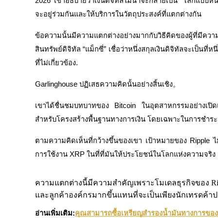
2026 เขาอธิบายว่าเงินดิจิทัลไม่น่าจะกลายเป็น “โลกแบบหนึ
จะอยู่ร่วมกันและให้บริการในวัตถุประสงค์ที่แตกต่างกัน
ข้อความนั้นมีความแตกต่างอย่างมากกับวิธีคิดของผู้ที่มีคว
สินทรัพย์ดิจิทัล “แม็กซี่” เชื่อว่าหนึ่งสกุลเงินดิจิทัลจะเป็นที
ที่ไม่เกี่ยวข้อง.
เป็นเทรดเดอร์คัดลอก
Garlinghouse ปฏิเสธความคิดนั้นอย่างสิ้นเชิง。
เพลิดเพลินกับการแบ่งปันผลกำไรและค่าคอมมิชชั่นการคั
เขาได้ชื่นชมบทบาทของ Bitcoin ในอุตสาหกรรมอย่างเปิดเผ
สำหรับโครงสร้างพื้นฐานทางการเงิน โดยเฉพาะในการชำร
ตามความคิดเห็นที่กว้างขึ้นของเขา เป้าหมายของ Ripple 
การใช้งาน XRP ในที่ที่มันให้ประโยชน์ในโลกแห่งความจริง
ความแตกต่างนี้มีความสำคัญเพราะโมเดลธุรกิจของ Rippl
ข้อมูล
และลูกค้าองค์กรมากขึ้นแทนที่จะเป็นเพียงนักเทรดค้าปลี
การวิเคราะห์ข้อมูลขนาดใหญ่ รวมถึงข้อมูลการค้า ฯลฯ
อ่านเพิ่มเติม:
คุณสามารถซื้อเหรียญสำรองน้ำมันทางการของซ