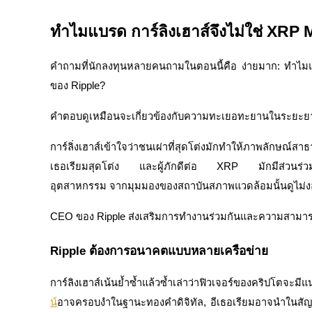
ทำไมแบรด การ์ลิงเฮาส์จึงไม่ใช่ XRP 
คำถามที่นักลงทุนหลายคนถามในตอนนี้คือ ง่ายมาก: ทำไมแบร
ของ Ripple?
คำตอบดูเหมือนจะเกี่ยวข้องกับความทะเยอทะยานในระยะยา
แนะนำ
การ์ลิ่งเฮาส์เข้าใจว่าชนเผ่าที่สุดโต่งมักทำให้ภาพลักษณ์สาธ
คู่มือเริ่มต้นฟิวเจอร์ส
เธอเรียมสุดโต่ง และผู้ภักดีต่อ XRP มักมีส่วนร่วม
อุตสาหกรรม จากมุมมองของสถาบันสภาพแวดล้อมนั้นดูไม่ง
CEO ของ Ripple ส่งเสริมการทำงานร่วมกันและความสาม
Ripple ต้องการอนาคตแบบหลายเครือข่าย
การ์ลิงเฮาส์เน้นย้ำซ้ำแล้วซ้ำเล่าว่าฟิวเจอร์ของคริปโตจะมี
น์
อาจครอบงำในฐานะทองคำดิจิทัล, อีเธอเรียมอาจนำในสัญญ
กลยุทธ์การซื้อขาย