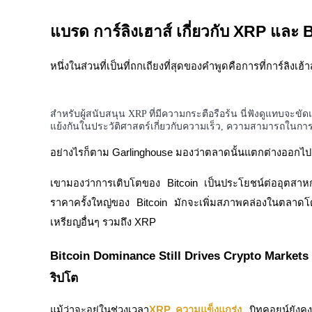
รับรางวัลการแข่งขันทุกวัน
แบรด การ์ลิงเฮาส์ เกี่ยวกับ XRP และ 
หนึ่งในส่วนที่เป็นที่ถกเถียงที่สุดของคำพูดคือการที่การ์ลิ
สำหรับผู้สนับสนุน XRP ที่มีความกระตือรือร้น นี่ฟังดูแทบจะขัด
แย้งกันในประวัติศาสตร์เกี่ยวกับความเร็ว, ความสามารถในกา
อย่างไรก็ตาม Garlinghouse มองว่าตลาดนั้นแตกต่างออกไป
การปักหลัก
เขามองว่าการเติบโตของ Bitcoin เป็นประโยชน์ต่ออุตสาหก
ผลตอบแทนสูงและเข้าถึงได้ทันที
ราคาครั้งใหญ่ของ Bitcoin มักจะเพิ่มสภาพคล่องในตลาดโดย
เหรียญอื่นๆ รวมถึง XRP
Bitcoin Dominance Still Drives Crypto Markets
ริปโต
แม้ว่าจะอยู่ในช่วงเวลา
XRP ความแข็งแกร่ง
, บิทคอยน์ยังคง