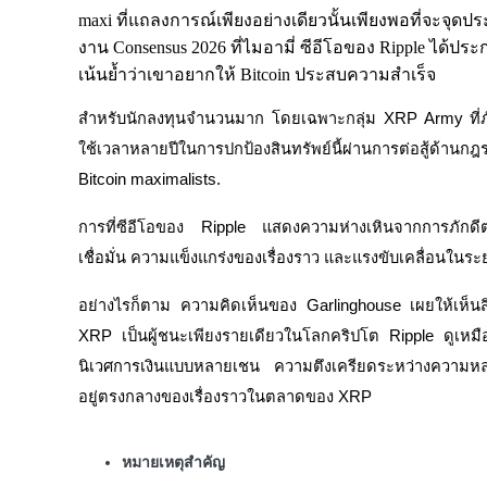
maxi ที่แถลงการณ์เพียงอย่างเดียวนั้นเพียงพอที่จะจ
งาน Consensus 2026 ที่ไมอามี่ ซีอีโอของ Ripple ได้ปร
เน้นย้ำว่าเขาอยากให้ Bitcoin ประสบความสำเร็จ
สำหรับนักลงทุนจำนวนมาก โดยเฉพาะกลุ่ม XRP Army ที่ภักด
ใช้เวลาหลายปีในการปกป้องสินทรัพย์นี้ผ่านการต่อสู้ด้านกฎ
ฟิวเจอร์ส COIN-M
Bitcoin maximalists.
ฟิวเจอร์สสกุลเงินดิจิทัล
การที่ซีอีโอของ Ripple แสดงความห่างเหินจากการภักดีต่
เชื่อมั่น ความแข็งแกร่งของเรื่องราว และแรงขับเคลื่อนใ
TradFi
อย่างไรก็ตาม ความคิดเห็นของ Garlinghouse เผยให้เห็นสิ่งท
XRP เป็นผู้ชนะเพียงรายเดียวในโลกคริปโต Ripple ดูเหมื
อนุพันธ์ของหุ้น ฟอเร็กซ์ โลหะมีค่า และสินค้าโภคภัณฑ์
นิเวศการเงินแบบหลายเชน ความตึงเครียดระหว่างความห
อยู่ตรงกลางของเรื่องราวในตลาดของ XRP
หมายเหตุสำคัญ