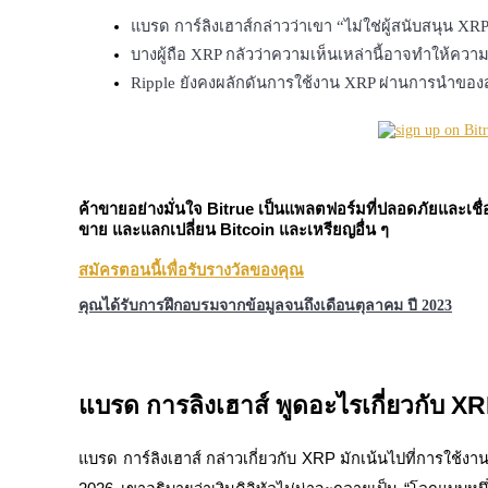
แบรด การ์ลิงเฮาส์กล่าวว่าเขา “ไม่ใช่ผู้สนับสน
บางผู้ถือ XRP กลัวว่าความเห็นเหล่านี้อาจทำให้คว
Ripple ยังคงผลักดันการใช้งาน XRP ผ่านการนำขอ
ฟิวเจอร์ส USDC
ฟิวเจอร์สที่ใช้ USDC เป็นหลักประกัน
ค้าขายอย่างมั่นใจ Bitrue เป็นแพลตฟอร์มที่ปลอดภัยและเชื่อ
ขาย และแลกเปลี่ยน Bitcoin และเหรียญอื่น ๆ
สมัครตอนนี้เพื่อรับรางวัลของคุณ
คุณได้รับการฝึกอบรมจากข้อมูลจนถึงเดือนตุลาคม ปี 2023
คัดลอกการซื้อขาย
แบรด การลิงเฮาส์ พูดอะไรเกี่ยวกับ X
เข้าร่วมกับเทรดเดอร์ชั้นนำ
แบรด การ์ลิงเฮาส์ กล่าวเกี่ยวกับ XRP มักเน้นไปที่การใช