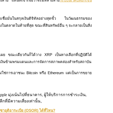
่งสาย” แทนที่เขาเชื่อว่าจะมีหลายสาย
ระบบนิเวศบล็อกเชน
ามเชื่อมั่นในสกุลเงินดิจิทัลอย่างสุดขั้ว ในวัฒนธรรมของ
่หนึ่งในตลาดในท้ายที่สุด ขณะที่สินทรัพย์อื่น ๆ จะกลายเป็นสิ่ง
ดลอกการซื้อขาย
ย ขณะเดียวกันก็ได้วาง XRP เป็นทางเลือกที่ปฏิบัติได้
ะเงินข้ามพรมแดนและการจัดการสภาพคล่องสำหรับสถาบัน
ไม่ใช่การเอาชนะ Bitcoin หรือ Ethereum แต่เป็นการขยาย
e มุ่งเน้นไปที่ธนาคาร, ผู้ให้บริการการชำระเงิน,
กที่มีความเสี่ยงเท่านั้น。
าอุดิอาระเบีย (OSOR) ได้ที่ไหน?