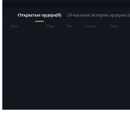
Открытые ордера
(
0
)
24-часовая история ордеров (
Дата
Пара
Тип
Сторона
Цена
О Bitrue