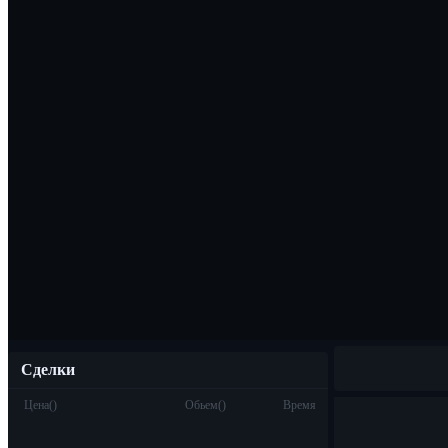
Скачать прило
Русский
Сделки
Цена
(
)
Обьем
(
)
Время