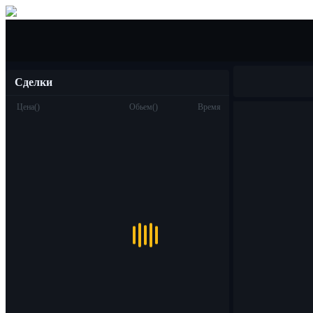
Покупка/Продажа
Сделки
Цена
(
)
Обьем
(
)
Время
Торговля
Спот