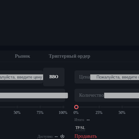
м
Рынок
Триггерный ордер
Цена
BBO
Количество
50%
75%
100%
0%
25%
50%
--
Итого
TP/SL
--
Продавать
Доступно: