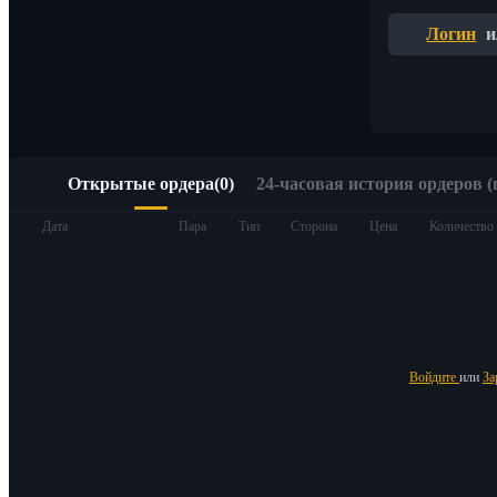
Быстрый доступ к Web3 через Alpha Trading
Логин
и
Открытые ордера
(
0
)
24-часовая история ордеров (
Фьючерсы
Дата
Пара
Тип
Сторона
Цена
Количество
Войдите
или
За
USDT-фьючерсы
Фьючерсы с использованием USDT в качестве обеспечен