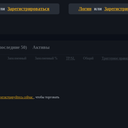
ли
Зарегистрироваться
Логин
или
Зарегистри
последние 50)
Активы
Заполненный
Заполненный %
TP/SL
Общий
Триггерное прави
регистрируйтесь сейчас
, чтобы торговать
ия