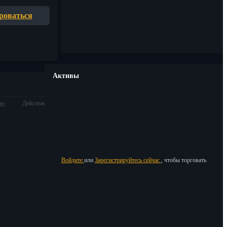
роваться
Активы
ло
Действие
Войдите
или
Зарегистрируйтесь сейчас
, чтобы торговать