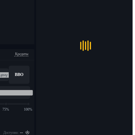
Кредиты
BBO
75%
100%
--
Доступно: