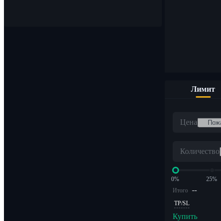
Покупайте и продавайте цифровые валюты по 1000 пара
Лимит
ETF
Цена
Криптоторговля с кредитным плечом
Количество
0%
25%
--
Итого
TP/SL
Купить
Альфа