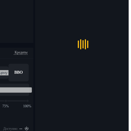
Кредиты
BBO
75%
100%
--
Доступно: