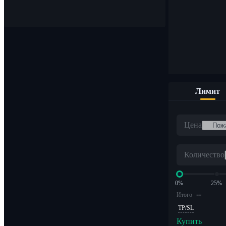
Покупайте и продавайте цифровые валюты по 1000 пара
Лимит
ETF
Цена
Криптоторговля с кредитным плечом
Количество
0%
25%
--
Итого
TP/SL
Купить
Альфа