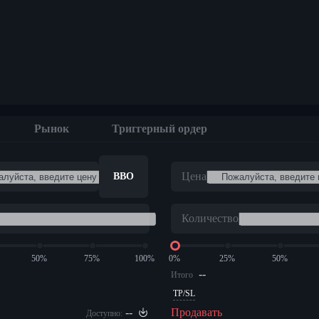
м
Рынок
Триггерный ордер
Цена
BBO
Количество
50%
75%
100%
0%
25%
50%
--
Итого
TP/SL
--
Продавать
Доступно: