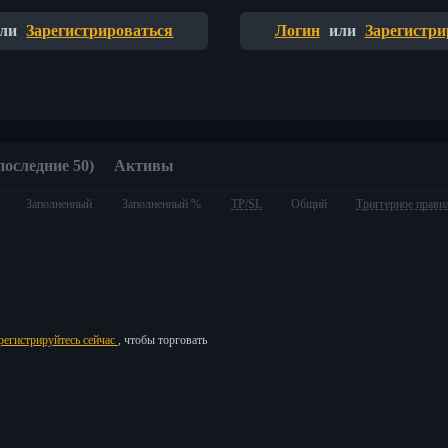
ли
Зарегистрироваться
Логин
или
Зарегистри
последние 50)
Активы
Заполненный
Заполненный %
TP/SL
Общий
Триггерное прави
регистрируйтесь сейчас
, чтобы торговать
ия