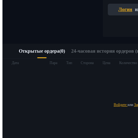
Быстрый доступ к Web3 через Alpha Trading
Логин
и
Открытые ордера
(
0
)
24-часовая история ордеров (
Фьючерсы
Дата
Пара
Тип
Сторона
Цена
Количество
Войдите
или
За
USDT-фьючерсы
Фьючерсы с использованием USDT в качестве обеспечен