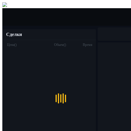
Покупка/Продажа
Сделки
Цена
(
)
Обьем
(
)
Время
Торговля
Спот