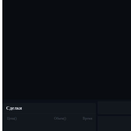
Скачать прило
Русский
Сделки
Цена
(
)
Обьем
(
)
Время