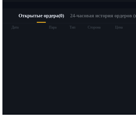
Открытые ордера
(
0
)
24-часовая история ордеров (
Дата
Пара
Тип
Сторона
Цена
О Bitrue