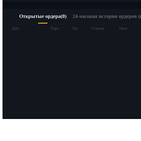
Открытые ордера
(
0
)
24-часовая история ордеров (
Дата
Пара
Тип
Сторона
Цена
О Bitrue