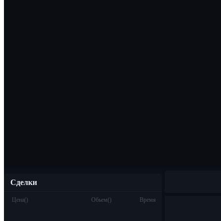
Скачать прило
Русский
Сделки
Цена
(
)
Обьем
(
)
Время