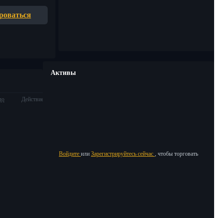
роваться
Активы
ло
Действие
Войдите
или
Зарегистрируйтесь сейчас
, чтобы торговать