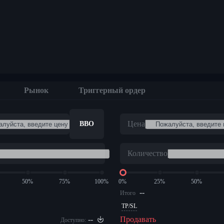
м
Рынок
Триггерный ордер
Цена
BBO
Количество
50%
75%
100%
0%
25%
50%
--
Итого
TP/SL
--
Продавать
Доступно: