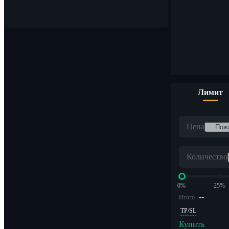
Покупайте и продавайте цифровые валюты по 1000 пара
Лимит
ETF
Цена
Криптоторговля с кредитным плечом
Количество
0%
25%
--
Итого
TP/SL
Купить
Альфа