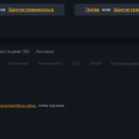
ли
Зарегистрироваться
Логин
или
Зарегистри
последние 50)
Активы
Заполненный
Заполненный %
TP/SL
Общий
Триггерное прави
регистрируйтесь сейчас
, чтобы торговать
ия