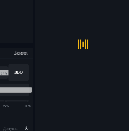
Кредиты
BBO
75%
100%
--
Доступно: