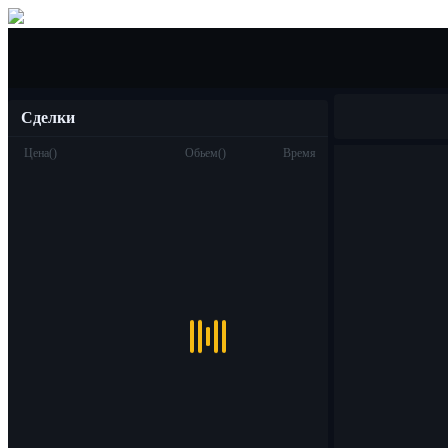
Покупка/Продажа
Сделки
Цена
(
)
Обьем
(
)
Время
Торговля
Спот