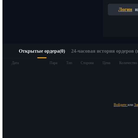
Быстрый доступ к Web3 через Alpha Trading
Логин
и
Открытые ордера
(
0
)
24-часовая история ордеров (
Фьючерсы
Дата
Пара
Тип
Сторона
Цена
Количество
Войдите
или
За
USDT-фьючерсы
Фьючерсы с использованием USDT в качестве обеспечен