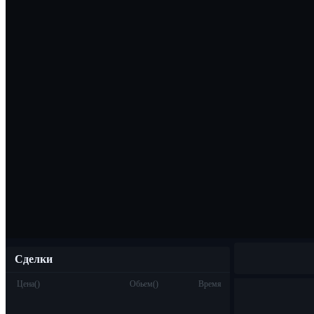
Скачать прило
Русский
Сделки
Цена
(
)
Обьем
(
)
Время