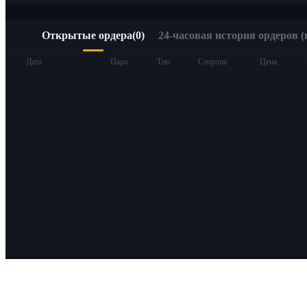
Открытые ордера
(
0
)
24-часовая история ордеров (
Дата
Пара
Тип
Сторона
Цена
О Bitrue