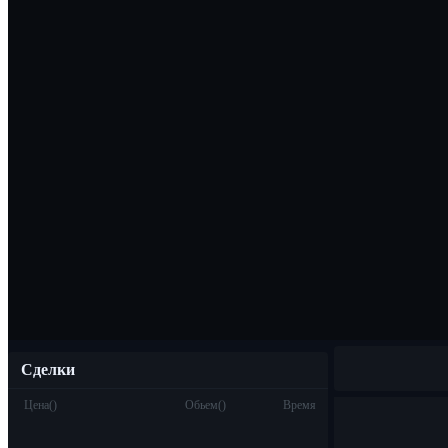
Скачать прило
Русский
Сделки
Цена
(
)
Обьем
(
)
Время