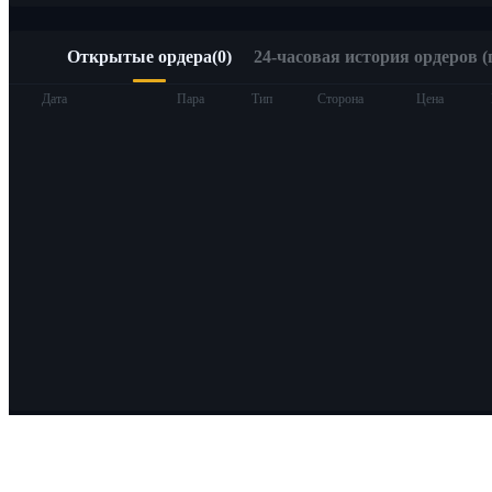
Открытые ордера
(
0
)
24-часовая история ордеров (
Дата
Пара
Тип
Сторона
Цена
О Bitrue