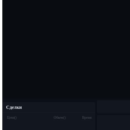
Скачать прило
Русский
Сделки
Цена
(
)
Обьем
(
)
Время