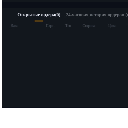
Открытые ордера
(
0
)
24-часовая история ордеров (
Дата
Пара
Тип
Сторона
Цена
О Bitrue