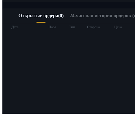
Открытые ордера
(
0
)
24-часовая история ордеров (
Дата
Пара
Тип
Сторона
Цена
О Bitrue