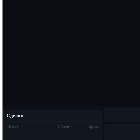
Скачать прило
Русский
Сделки
Цена
(
)
Обьем
(
)
Время