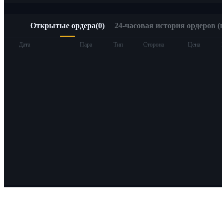
Открытые ордера
(
0
)
24-часовая история ордеров (
Дата
Пара
Тип
Сторона
Цена
О Bitrue