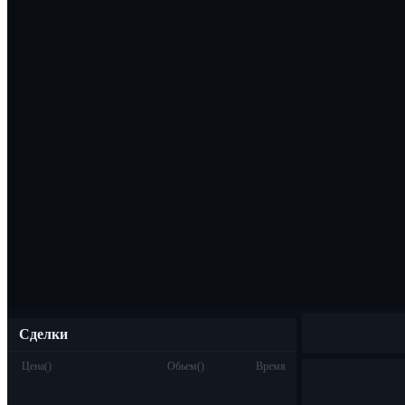
Скачать прило
Русский
Сделки
Цена
(
)
Обьем
(
)
Время