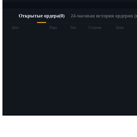
Открытые ордера
(
0
)
24-часовая история ордеров (
Дата
Пара
Тип
Сторона
Цена
О Bitrue