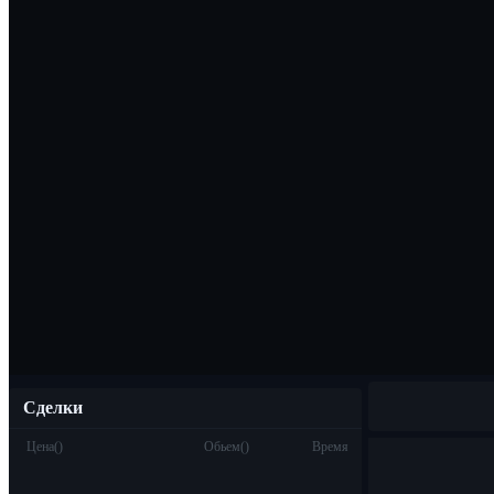
Скачать прило
Русский
Сделки
Цена
(
)
Обьем
(
)
Время