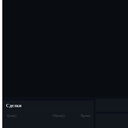
Скачать прило
Русский
Сделки
Цена
(
)
Обьем
(
)
Время