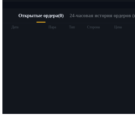
Открытые ордера
(
0
)
24-часовая история ордеров (
Дата
Пара
Тип
Сторона
Цена
О Bitrue