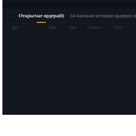
Открытые ордера
(
0
)
24-часовая история ордеров (
Дата
Пара
Тип
Сторона
Цена
О Bitrue